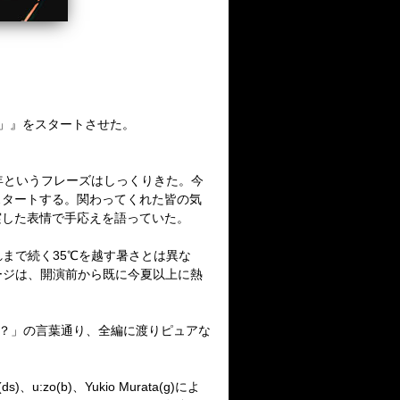
HIT」』をスタートさせた。
年というフレーズはしっくりきた。今
スタートする。関わってくれた皆の気
実した表情で手応えを語っていた。
は、それまで続く35℃を越す暑さとは異な
ージは、開演前から既に今夏以上に熱
Rock？」の言葉通り、全編に渡りピュアな
zo(b)、Yukio Murata(g)によ