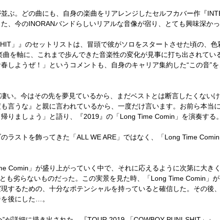
ぶ。どの曲にも、自身の楽曲をリアレンジしたセルフカバー作『INTEN
た、今のINORANバンドらしいリアルな音像が宿り、とても興味深か
PUNI-SHIT」』のセットリストは、冒頭で彼がソロをスタートさせた頃
の楽曲を軸に、これまで歩んできた音楽性の変化が見事に打ち出されている。
春しようぜ！」というコメントも、自身のキャリア集約した“この音”
は凄い。今はその先を夢見ているから、まだベストとは断言したくないけど
度も言うな』と親に言われているから、一度だけ言います。お前ら本当
ましょう」と語り、『2019』の「Long Time Comin」を演奏する
トを飾ってきた「ALL WE ARE」ではなく、「Long Time Co
ime Comin」が盛り上がっていく中で、それに応えるように次第に大
るとも劣らないものだった。この実景を見た時、「Long Time Comin
現するための、十分なポテンシャルを持っていると確信した。その後、I
ジを後にした…。
が詳細に描き出された、『TOUR 2019 「COWBOY PUNI-SHIT」