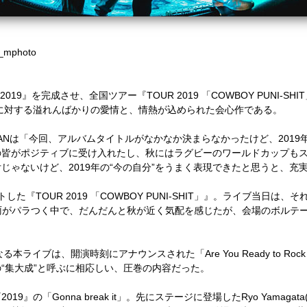
mphoto
19』を完成させ、全国ツアー『TOUR 2019 「COWBOY PUNI-S
に対する溢れんばかりの愛情と、情熱が込められた会心作である。
ANは「今回、アルバムタイトルがなかなか決まらなかったけど、2019
の皆がポジティブに受け入れたし、秋にはラグビーのワールドカップも
じゃないけど、2019年の“今の自分”をうまく表現できたと思うと、充
トした『TOUR 2019 「COWBOY PUNI-SHIT」』。ライブ当日
雨がパラつく中で、だんだんと秋が近く気配を感じたが、会場のボルテ
る本ライブは、開演時刻にアナウンスされた「Are You Ready to 
“集大成”と呼ぶに相応しい、圧巻の内容だった。
Gonna break it」。先にステージに登場したRyo Yamagata(ds)、u: