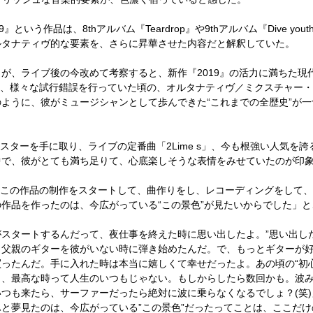
う作品は、8thアルバム『Teardrop』や9thアルバム『Dive youth,
ルタナティヴ的な要素を、さらに昇華させた内容だと解釈していた。
、ライブ後の今改めて考察すると、新作『2019』の活力に満ちた現
せて、様々な試行錯誤を行っていた頃の、オルタナティヴ／ミクスチャー
ように、彼がミュージシャンとして歩んできた“これまでの全歴史”が
ターを手に取り、ライブの定番曲「2Lime s」、今も根強い人気を誇る「Hi
中で、彼がとても満ち足りて、心底楽しそうな表情をみせていたのが印
 この作品の制作をスタートして、曲作りをし、レコーディングをして
作品を作ったのは、今広がっている“この景色”が見たいからでした」
スタートするんだって、夜仕事を終えた時に思い出したよ。”思い出した
、父親のギターを彼がいない時に弾き始めたんだ。で、もっとギターが
ったんだ。手に入れた時は本当に嬉しくて幸せだったよ。あの頃の“初
さ、最高な時って人生のいつもじゃない。もしからしたら数回かも。波
つも来たら、サーファーだったら絶対に波に乗らなくなるでしょ？(笑
と夢見たのは、今広がっている”この景色”だったってことは、ここだ