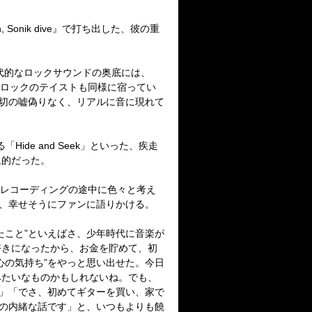
 Sonik dive』で打ち出した、彼の重
代的なロックサウンドの奥底には、
・ロックのテイストも同様に宿ってい
一切の嘘偽りなく、リアルに音に現れて
de and Seek」といった、疾走
象的だった。
、レコーディングの途中に色々と考え
と、幸せそうにファンに語りかける。
こと”といえばさ、少年時代に音楽が
好きになったから、お金を貯めて、初
心の気持ち”をやっと思い出せた。今日
みたいなものかもしれないね。でも、
)」「でさ、初めてギターを買い、家で
けの内緒な話です」と、いつもよりも饒