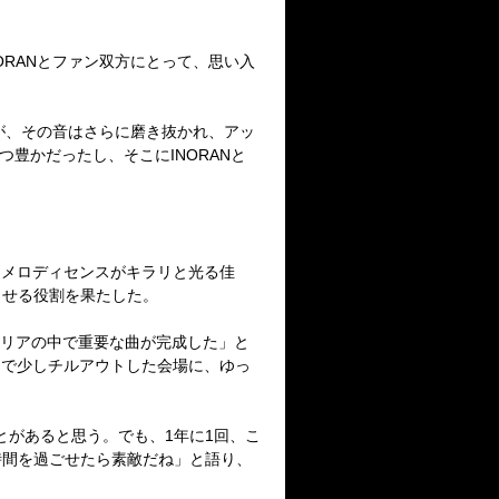
、INORANとファン双方にとって、思い入
たが、その音はさらに磨き抜かれ、アッ
かつ豊かだったし、そこにINORANと
。
秀逸なメロディセンスがキラリと光る佳
させる役割を果たした。
のキャリアの中で重要な曲が完成した」と
ry」で少しチルアウトした会場に、ゆっ
とがあると思う。でも、1年に1回、こ
時間を過ごせたら素敵だね」と語り、