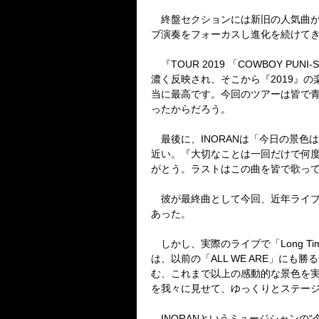
終盤セクションには新旧の人気曲が並
ブ演奏をフォーカスし進化を続けてき
『TOUR 2019 「COWBOY 
濃く反映され、そこから『2019』
当に最高です。今回のツアーは皆で青
ったからだろう。
最後に、INORANは「今日の景色
近い。『大切なことは一回だけで何
がとう。ラストはこの曲を皆で歌って帰り
彼が最終曲として今回、近年ライブのラス
あった。
しかし、実際のライブで「Long T
は、以前の「ALL WE ARE」にも勝
む、これまで以上の感動的な景色を実
を我々に見せて、ゆっくりとステー
INORANというミュージシャンの“今”