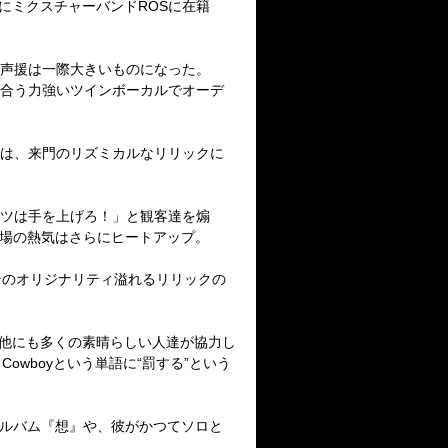
共にミクスチャーバンドROSに在籍
の声援は一際大きいものになった。
し合う力強いツインボーカルでオーデ
ブでは、来門のリズミカルなリリックに
。
ヤツは手を上げろ！」と観客達を煽
、会場の熱気はさらにヒートアップ。
が、そのオリジナリティ溢れるリリックの
idey、他にも多くの素晴らしい人達が協力し
Cowboyという単語に“罰する”という
アルバム『想』や、彼がかつてソロと