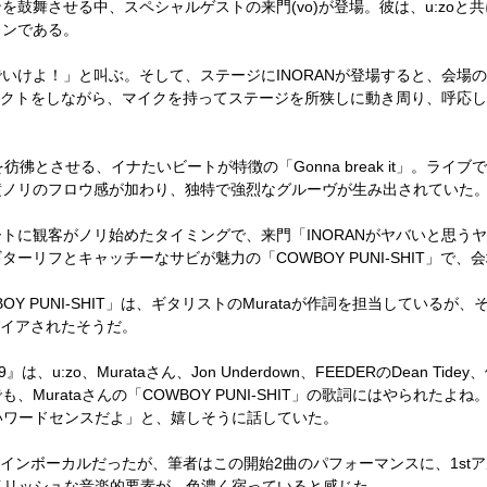
鼓舞させる中、スペシャルゲストの来門(vo)が登場。彼は、u:zoと
ソンである。
けよ！」と叫ぶ。そして、ステージにINORANが登場すると、会場
タクトをしながら、マイクを持ってステージを所狭しに動き周り、呼応
彿とさせる、イナたいビートが特徴の「Gonna break it」。ライ
横ノリのフロウ感が加わり、独特で強烈なグルーヴが生み出されていた
に観客がノリ始めたタイミングで、来門「INORANがヤバいと思う
ーリフとキャッチーなサビが魅力の「COWBOY PUNI-SHIT」で
Y PUNI-SHIT」は、ギタリストのMurataが作詞を担当している
パイアされたそうだ。
u:zo、Murataさん、Jon Underdown、FEEDERのDean T
urataさんの「COWBOY PUNI-SHIT」の歌詞にはやられたよね。
凄いワードセンスだよ」と、嬉しそうに話していた。
ツインボーカルだったが、筆者はこの開始2曲のパフォーマンスに、1st
タイリッシュな音楽的要素が、色濃く宿っていると感じた。