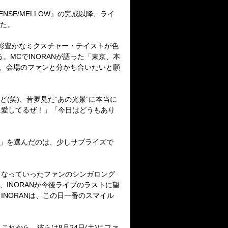
SE/MELLOW』の完成以降、ライ
った。
の、色彩豊かなミクスチャー・テイストが色
MCでINORANが語った「東京、本
を、会場のファンと分かち合いたいと願
(笑)、昔夢見た“あの光景”に本当に
に愛してるぜ！」「今日はどうもあり
。
min」を選んだのは、少しサプライズで
きくなっていったファンのシンガロング
」が、INORANが今後ライブのラストに望
NORANは、この日一番のスマイル
』。これから、彼らは8月24日(土)にファ