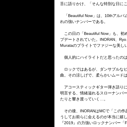
舌に語りかけ、「そんな特別な日にこの曲
「Beautiful Now」は、10t
れの強いナンバーである。
この日の「Beautiful Now
プデートされていた。INORAN、Ry
Murataのブライトでファジーな
個人的にハイライトだと思ったのは、その後披
ロックではあるが、ダンサブルなビートが
曲。その涼しげで、柔らかいムード
アコースティックギター弾き語りによる
明言する、情緒溢れるスローナンバー。ソ
たりと響き渡っていく…。
その後、INORANはMCで「この
うしてお前らに会えるのが本当に嬉
『2019』の力強いロックナンバー「F