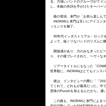
る、力強いバンドのグルーヴがファンを
し、本曲の作詞を手がけたキーパー
曲の冒頭、来門が「お前ら楽しんでい
INORANと来門は互いにアイコン
ィエンスを魅了。
90年代インダストリアル・ロックを彷
よって、縦ノリなバンドのリズムに
開放感があり、力のみなぎったビート
り、その後プレイされた、ヘヴィなギタ
ツアータイトルにもなった「COWBO
世界観に、INORANはとてもインス
彼は、インタビューの際に「『2019』は、
てくれて、どれもが最高だった。中でも、M
意味のPunishを加えるんだから。
この曲も、INORANと来門による
並行活動していたFAKE?時代のス