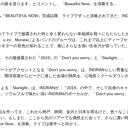
を送ります」とコメントし、「Beautiful Now」を演奏する。
hアルバム『BEAUTIFUL NOW』完成以降、ライブでずっと演奏されてきた
」も、初めてライブで披露された時と全く変わらない幸福感を我々にもたらし
o、u:zo、Murataによるバンドのグルーヴは、これまで以上にディープ
美しいギターの音色が加わることで、曲にさらなる強い生命力が宿っていた
露された『2019』の「Don’t you worry」と「Starlight」。
アクセントとなる「Don’t you worry」は、INORANらしい
は、開演直後からピークに達した会場の熱気を、心地良くクールダウン
「Starlight」は、INORANが「『2019』の中で、そして自身
ウルフルで味わい深いINORANのボーカルが、「Don’t you wor
作品を作ってさ、これから神戸、静岡、金沢と日本を周るけど、色々なこ
しい。もしまた、ここから先のツアーでも偶然また会って、さらに濃い
or Now」を演奏。ライブは後半へと向かう。