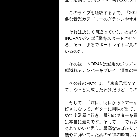
このライブを経験するまで、『2019』とい
要な音楽カテゴリーのグランジやオ
それは決して間違っていないと思うが
INORANがソロ活動をスタートさ
る。そう、まるでポートレイト写真の
いるのだ。
その後、INORANは愛用のジャズマス
感溢れるナンバーをプレイ。演奏の
その後のMCでは、「東京元気か？
て、やっと完成したわけだけど、この
そして、「昨日、明日からツアーが
好きになって、ギターに興味が出て
めて楽器屋に行き、最初のギターを買
は本当に最高です」そして、「でも
それでいいと思う。最高な波ばかりい
無心に弾いていたあの至福の瞬間、ふ