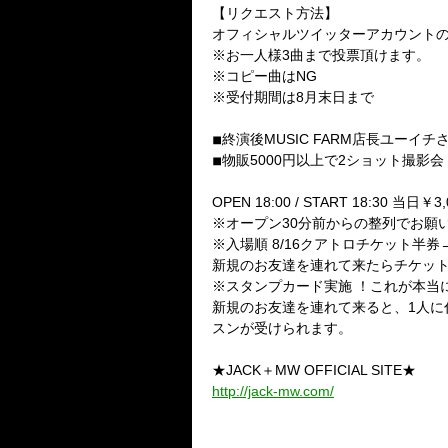
【リクエスト方法】
オフィシャルツイッターアカウントの
※お一人様3曲まで投票頂けます。
※コピー曲はNG
※受付期間は8月末日まで
◾︎終演後MUSIC FARM店長ユー
◾︎物販5000円以上で2ショット撮影会
OPEN 18:00 / START 18:30 当日￥3,
※オープン30分前からの整列でお願
※入場順 8/16クアトロチケット半券
新規のお友達を連れて来たらチケット代
※スタンプカード実施 ！これが本当
新規のお友達を連れて来ると、1人に
スンが受けられます。
★JACK＋MW OFFICIAL SITE★
http://jack-mw.com/