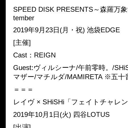
SPEED DISK PRESENTS
～森羅万象
tember
2019
年
9
月
23
日
(
月・祝
)
池袋
EDGE
[
主催
]
Cast
：
REIGN
Guest:
ヴィルシーナ
/
午前零時。
/SHi
マザー
/
マチルダ
/MAMIRETA
※
五十
＝＝＝
レイヴ
× SHiSHi
「フェイトチャレ
2019
年
10
月
1
日
(
火
)
四谷
LOTUS
[
出演
]