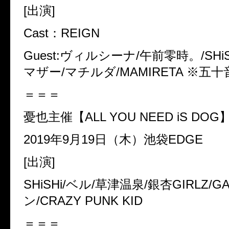
[
出演
]
Cast
：
REIGN
Guest:
ヴィルシーナ
/
午前零時。
/SHi
マザー
/
マチルダ
/MAMIRETA
※
五十
＝＝＝
憂也主催【
ALL YOU NEED iS DOG
2019
年
9
月
19
日（木）池袋
EDGE
[
出演
]
SHiSHi/
ベル
/
草津温泉
/
銀杏
GIRLZ/G
ン
/CRAZY PUNK KID
＝＝＝