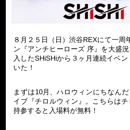
８月２５日（日）渋谷
REX
にて
一周
ン『アンチヒーローズ
序』を大盛況
入した
SHiSHi
から３ヶ月連続イベン
いた！
まずは
10
月、ハロウィンにちなんだ
イブ
『チロルウィン』
。こちらはチ
持参すると入場料が無料！