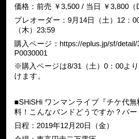
価格：前売
￥
3,500 /
当日
￥
3,800
（
プレオーダー：
9
月
14
日（土）
12
：
0
（木）
23:59
購入ページ：
https://eplus.jp/sf/detai
P0030001
※
購入ページは
8/31
（土）
0
：
00
より
けます。
■
SHiSHi
ワンマンライブ『チケ代無
料！こんなバンドどうですか？パー
日程：
2019
年
12
月
20
日（金）