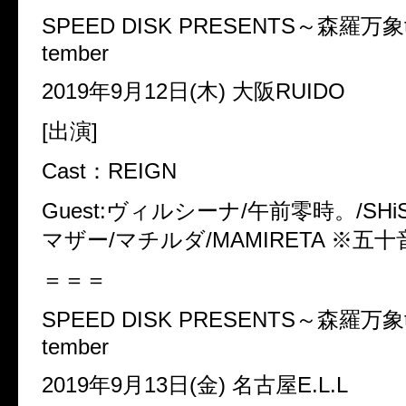
SPEED DISK PRESENTS
～森羅万象
tember
2019
年
9
月
12
日
(
木
)
大阪
RUIDO
[
出演
]
Cast
：
REIGN
Guest:
ヴィルシーナ
/
午前零時。
/SHi
マザー
/
マチルダ
/MAMIRETA
※
五十
＝＝＝
SPEED DISK PRESENTS
～森羅万象
tember
2019
年
9
月
13
日
(
金
)
名古屋
E.L.L