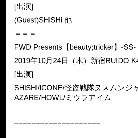
[
出演
]
(Guest)SHiSHi
他
＝＝＝
FWD Presents
【
beauty;tricker
】
-SS-
2019
年
10
月
24
日（木）新宿
RUIDO K
[
出演
]
SHiSHi/iCONE/
怪盗戦隊ヌスムンジ
AZARE/HOWL/
ミウラアイム
====================