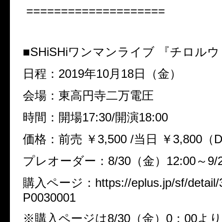
====================
■
SHiSHi
ワンマンライブ 『チロルウ
日程：
2019
年
10
月
18
日（金）
会場：東高円寺二万電圧
時間：開場
17:30/
開演
18:00
価格：前売
￥
3,500 /
当日
￥
3,800
（
プレオーダー：
8/30
（金）
12:00
～
9/
購入ページ：
https://eplus.jp/sf/detai
P0030001
※
購入ページは
8/30
（金）
0
：
00
より