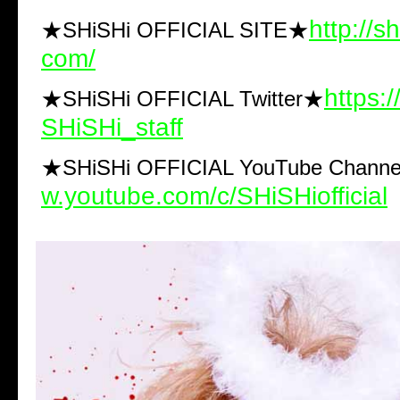
http://sh
★SHiSHi OFFICIAL SITE
★
com/
https:/
★SHiSHi OFFICIAL Twitter
★
SHiSHi_staff
★SHiSHi OFFICIAL YouTube Channe
w.youtube.com/c/SHiSHiofficial