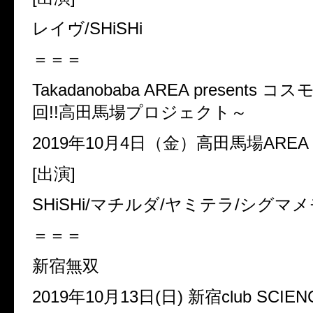
レイヴ
/SHiSHi
＝＝＝
Takadanobaba AREA presents
コス
回
!!
高田馬場プロジェクト～
2019
年
10
月
4
日（金）高田馬場
AREA
[
出演
]
SHiSHi/
マチルダ
/
ヤミテラ
/
シグマメ
＝＝＝
新宿無双
2019
年
10
月
13
日
(
日
)
新宿
club SCIEN