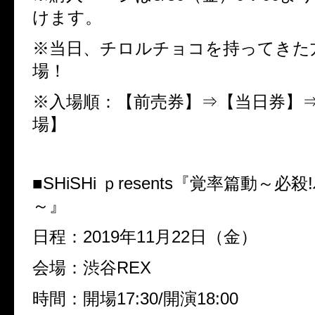
けます。
※
当日、チロルチョコを持ってきた
場！
※
入場順：【前売券】⇒【当日券】
場】
■
SHiSHi
ｐ
resents
『覚率篇動～必殺
!
～』
日程：
2019
年
11
月
22
日（金）
会場：渋谷
REX
時間：開場
17:30/
開演
18:00