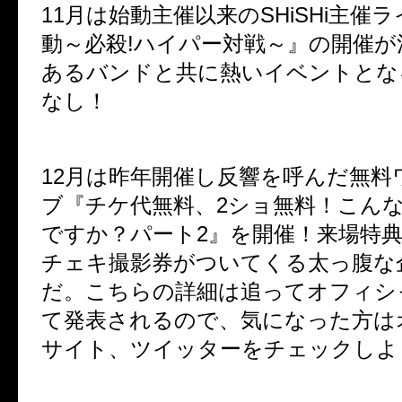
11
月は始動主催以来の
SHiSHi
主催ラ
動～必殺
!
ハイパー対戦～』
の開催が
あるバンドと共に熱いイベントとな
なし！
12
月は昨年開催し反響を呼んだ無料
ブ
『チケ代無料、
2
ショ無料！こん
ですか？パート
2
』
を開催！来場特
チェキ撮影券がついてくる太っ腹な
だ。こちらの詳細は追ってオフィシ
て発表されるので、気になった方は
サイト、ツイッターをチェックしよ