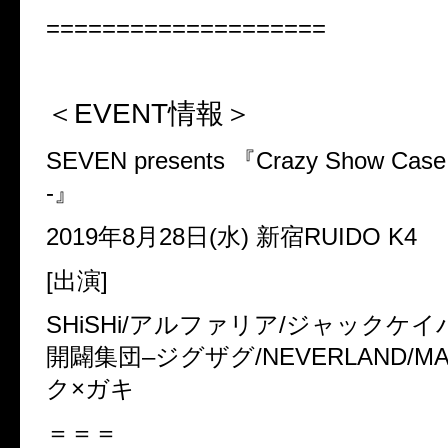
====================
＜
EVENT
情報＞
SEVEN presents
『
Crazy Show Cas
-
』
2019
年
8
月
28
日
(
水
)
新宿
RUIDO K4
[
出演
]
SHiSHi/
アルファリア
/
ジャックケイ
開闢集団
–
ジグザグ
/NEVERLAND/MA
ク
×
ガキ
＝＝＝