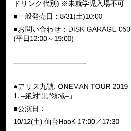
ドリンク代別
)
※
未就学児入場不可
■
一般発売日：
8/31(
土
)10:00
■
お問い合わせ：
DISK GARAGE 050-
(
平日
12:00
～
19:00)
——————————-
●
アリス九號
. ONEMAN TOUR 2019
1. –
絶対
“
黒
“
領域
–
」
■
公演日：
10/12(
土
)
仙台
HooK 17:00
／
17:30