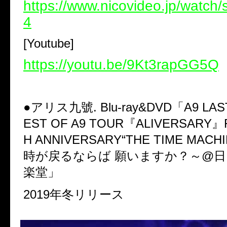
https://www.nicovideo.jp/watc
4
[Youtube]
https://youtu.be/9Kt3rapGG5Q
●
アリス九號
. Blu-ray&DVD
「
A9 LA
EST OF A9 TOUR
『
ALIVERSARY
』
H ANNIVERSARY“THE TIME MACHI
時が戻るならば
願いますか？～
@
日
楽堂」
2019
年冬リリース