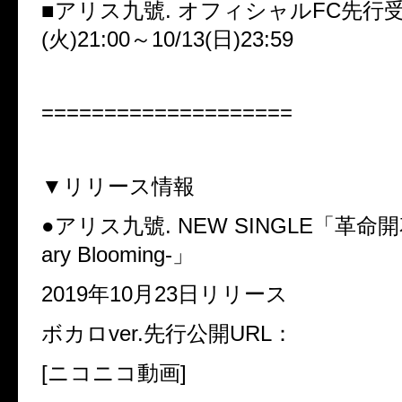
■
アリス九號
.
オフィシャル
FC
先行
(
火
)21:00
～
10/13(
日
)23:59
====================
▼
リリース情報
●
アリス九號
. NEW SINGLE
「革命開
ary Blooming-
」
2019
年
10
月
23
日リリース
ボカロ
ver.
先行公開
URL
：
[
ニコニコ動画
]