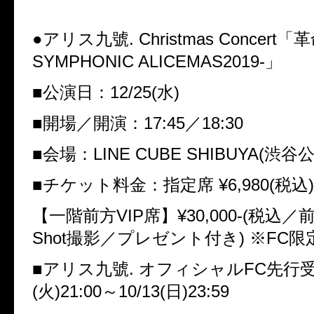
●
アリス九號
. Christmas Concert
「革
SYMPHONIC ALICEMAS2019-
」
■
公演日：
12/25(
水
)
■
開場／開演：
17:45
／
18:30
■
会場：
LINE CUBE SHIBUYA(
渋谷
■
チケット料金：指定席
¥6,980(
税込
)
【一階前方
VIP
席】
¥30,000-(
税込／
Shot
撮影／プレゼント付き
)
※
FC
限
■
アリス九號
.
オフィシャル
FC
先行
(
火
)21:00
～
10/13(
日
)23:59