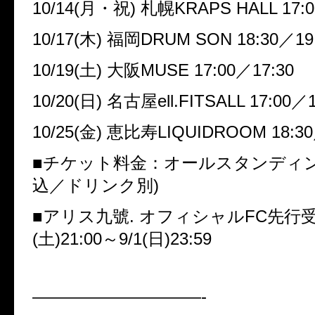
10/14(
月・祝
)
札幌
KRAPS HALL 17:0
10/17(
木
)
福岡
DRUM SON 18:30
／
19
10/19(
土
)
大阪
MUSE 17:00
／
17:30
10/20(
日
)
名古屋
ell.FITSALL 17:00
／
10/25(
金
)
恵比寿
LIQUIDROOM 18:30
■
チケット料金：オールスタンディ
込／ドリンク別
)
■
アリス九號
.
オフィシャル
FC
先行
(
土
)21:00
～
9/1(
日
)23:59
——————————-