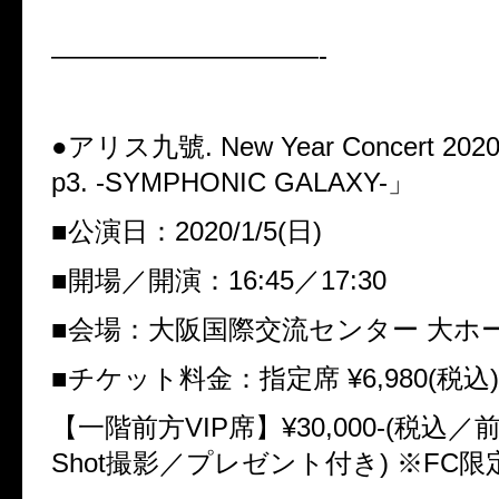
——————————-
●
アリス九號
. New Year Concert 202
p3. -SYMPHONIC GALAXY-
」
■
公演日：
2020/1/5(
日
)
■
開場／開演：
16:45
／
17:30
■
会場：大阪国際交流センター 大ホ
■
チケット料金：指定席
¥6,980(
税込
)
【一階前方
VIP
席】
¥30,000-(
税込／
Shot
撮影／プレゼント付き
)
※
FC
限