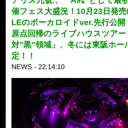
アリス九號.、〝A9〟として最
催フェス大盛況！10月23日発売N
LEのボーカロイドver.先行公開
原点回帰のライブハウスツアー
対”黒”領域」、冬には東阪ホー
定！！
NEWS - 22:14:10