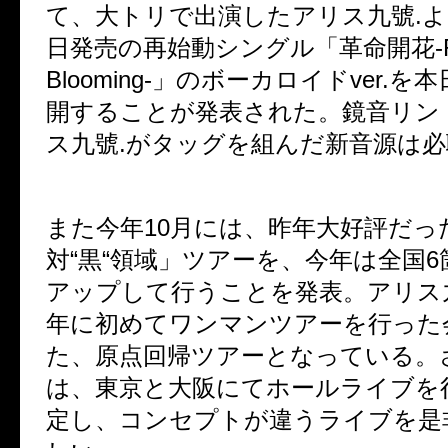
て、大トリで出演したアリス九號
.
よ
日発売の再始動シングル「革命開花
-
Blooming-
」のボーカロイド
ver.
を本
開することが発表された。鏡音リン
ス九號
.
がタッグを組んだ新音源は必
また今年
10
月には、昨年大好評だっ
対
“
黒
“
領域」ツアーを、今年は全国
6
アップして行うことを発表。アリス
年に初めてワンマンツアーを行った
た、原点回帰ツアーとなっている。
は、東京と大阪にてホールライブを
定し、コンセプトが違うライブを是