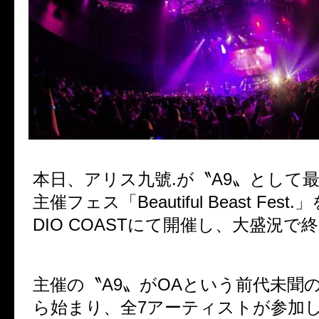
本日、アリス九號
.
が〝
A9
〟として
主催フェス「
Beautiful Beast Fest.
」
DIO COAST
にて開催し、大盛況で終
主催の〝
A9
〟が
OA
という前代未聞
ら始まり、全
7
アーティストが参加