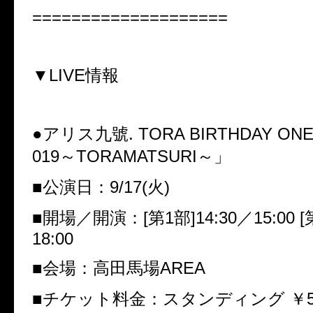
====================
▼
LIVE
情報
●
アリス九號
. TORA BIRTHDAY ON
019
～
TORAMATSURI
～」
■
公演日：
9/17(
火
)
■
開場／開演：
[
第
1
部
]14:30
／
15:00 [
18:00
■
会場：高田馬場
AREA
■
チケット料金：スタンディング ￥