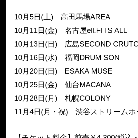
10
月
5
日
(
土
)
高田馬場
AREA
10
月
11
日
(
金
)
名古屋
ell.FITS ALL
10
月
13
日
(
日
)
広島
SECOND CRUT
10
月
16
日
(
水
)
福岡
DRUM SON
10
月
20
日
(
日
)
ESAKA MUSE
10
月
25
日
(
金
)
仙台
MACANA
10
月
28
日
(
月
)
札幌
COLONY
11
月
4
日
(
月・祝
)
渋谷ストリームホ
【チケット料金】前売￥
4,300(
税込