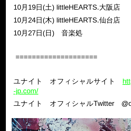
10
月
19
日
(
土
) littleHEARTS.
大阪店
10
月
24
日
(
木
) littleHEARTS.
仙台店
10
月
27
日
(
日
)
音楽処
====================
ユナイト オフィシャルサイト
ht
-jp.com/
ユナイト オフィシャル
Twitter
@of