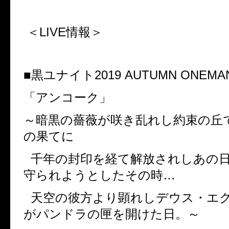
＜LIVE
情報＞
■黒ユナイト
2019 AUTUMN ONEMA
「アンコーク」
～暗黒の薔薇が咲き乱れし約束の丘
の果てに
千年の封印を経て解放されしあの
守られようとしたその時…
天空の彼方より顕れしデウス・エ
がパンドラの匣を開けた日。～