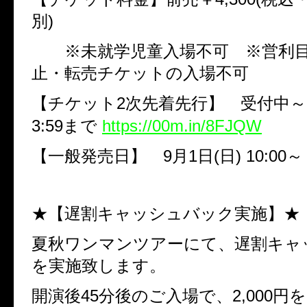
別
)
※未就学児童入場不可 ※営利目
止・転売チケットの入場不可
【チケット
2
次先着先行】 受付中～
3:59
まで
https://00m.in/8FJQW
【一般発売日】
9
月
1
日
(
日
) 10:00
～
★【遅割キャッシュバック実施】★
夏秋ワンマンツアーにて、遅割キャ
を実施致します。
開演後
45
分後のご入場で、
2,000
円を