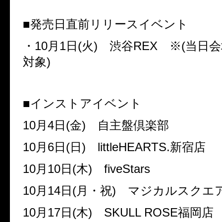
■発売日直前リリースイベント
・
10
月
1
日
(
火
)
渋谷
REX
※
(
当日会
対象
)
■インストアイベント
10
月
4
日
(
金
)
自主盤倶楽部
10
月
6
日
(
日
)
littleHEARTS.
新宿店
10
月
10
日
(
木
)
fiveStars
10
月
14
日
(
月・祝
)
マジカルスクエ
10
月
17
日
(
木
)
SKULL ROSE
福岡店