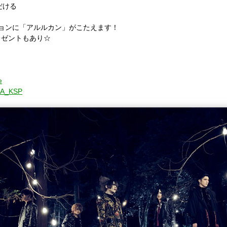
だける
ッションに「アルルカン」がこたえます！
レゼントもあり☆
e
CHA_KSP