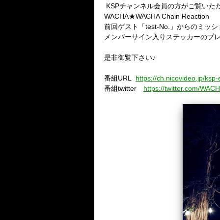
KSPチャンネル会員の方がご覧いた
WACHA★WACHA Chain Reaction
前回ゲスト「test-No.」からのミ
メンバーサイン入りステッカーのプ
是非御覧下さい♪
番組
URL
https://ch.nicovideo.jp/ksp-
番組
twitter
https://twitter.com/WA