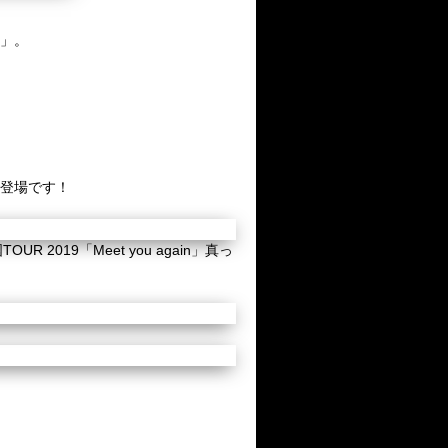
」。
で登場です！
019「Meet you again」真っ