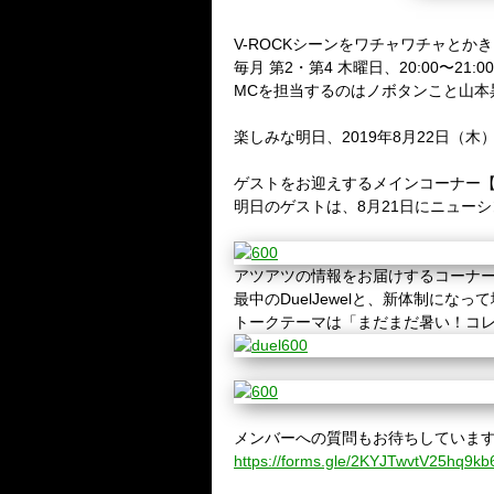
V-ROCK
シーンをワチャワチャとかき
毎月 第
2
・第
4
木曜日、
20:00〜21:0
MC
を担当するのはノボタンこと山本
楽しみな明日、
2019年8
月
22
日（木
ゲストをお迎えするメインコーナー
明日のゲストは、8月21日にニュー
アツアツの情報をお届けするコーナー
最中のDuelJewelと、新体制に
トークテーマは「まだまだ暑い！コ
メンバーへの質問もお待ちしていま
https://forms.gle/2KYJTwvtV25hq9kb