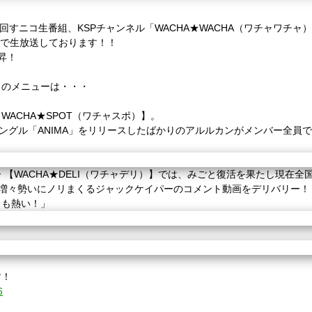
回すニコ生番組、
KSP
チャンネル「
WACHA
★
WACHA
（ワチャワチャ）
0で
生放送しております！！
昇！
）のメニューは・・・
【
WACHA
★
SPOT
（ワチャスポ）】。
シングル「ANIMA」をリリースしたばかりのアルルカンがメンバー全員
 【
WACHA
★
DELI
（ワチャデリ）】では、みごと復活を果たし現在全国TOUR 2
なって増々勢いにノリまくるジャックケイパーのコメント動画をデリバリー！
レも熱い！」
す！
6