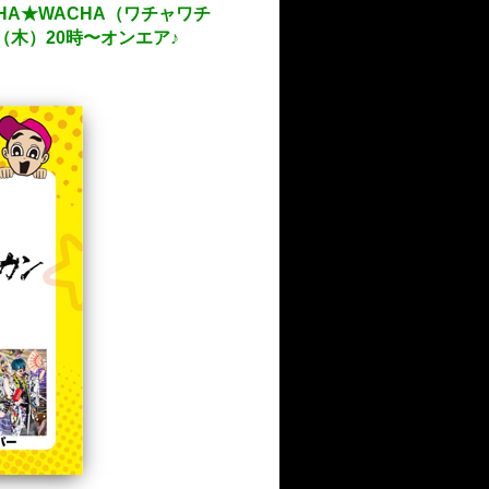
HA★WACHA（ワチャワチ
（木）20時〜オンエア♪