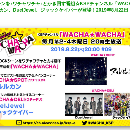
ーンを♪ワチャワチャ♪とかき回す番組☆KSPチャンネル「WAC
、DuelJewel、ジャックケイパーが登場！2019年8月22日