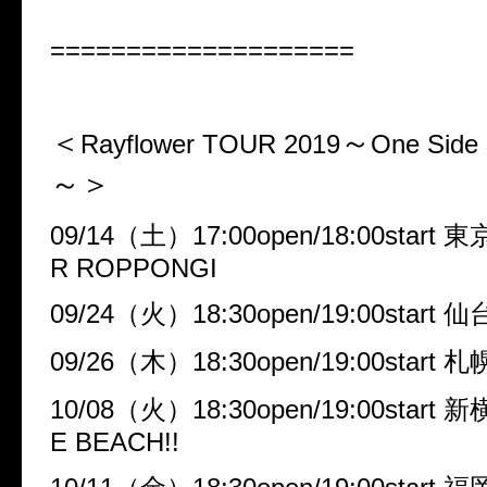
====================
＜
～
Rayflower TOUR 2019
One Side
～＞
09/14
（土）
17:00open/18:00start
東
R ROPPONGI
09/24
（火）
18:30open/19:00start
仙
09/26
（木）
18:30open/19:00start
札
10/08
（火）
18:30open/19:00start
新
E BEACH!!