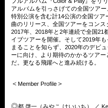
フルアルバム『
Color & Play
』をリ
アルバムを引っさげての全国ツアー
特別公演を含む計
14
公演の全国ツア
曲のリリース、全国ツアーをコンス
2017
年、
2018
年と
2
年連続で全国
21
イブツアーを開催。そして
2019
年も
まることを知らず、
2020
年のデビュ
ーに向け、より期待のかかるツアー
だ。
更なる飛躍へと進み続ける。
＜
＞
Member Profile
◎
都
啓一（みやこ
けいいち）
／
Ke