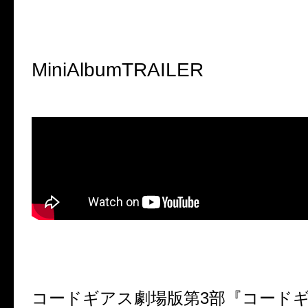
MiniAlbumTRAILER
コードギアス劇場版第
3
部『コード