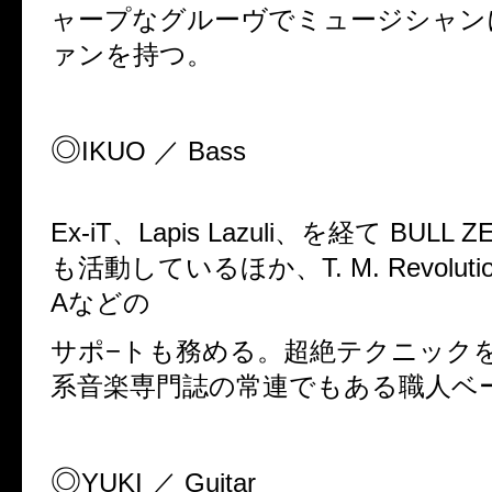
ャープなグルーヴでミュージシャン
ァンを持つ。
◎
IKUO
／
Bass
Ex-iT
、
Lapis Lazuli
、を経て
BULL Z
も活動しているほか、
T. M. Revoluti
A
などの
サポ
−
トも務める。超絶テクニック
系音楽専門誌の常連でもある職人ベ
◎
YUKI
／
Guitar