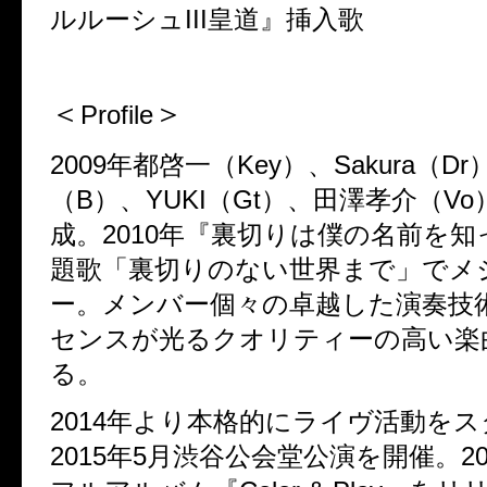
ルルーシュ
III
皇道』挿入歌
＜
＞
Profile
2009
年都啓一（
Key
）、
Sakura
（
Dr
（
B
）、
YUKI
（
Gt
）、田澤孝介（
Vo
成。
2010
年『裏切りは僕の名前を知
題歌「裏切りのない世界まで」でメ
ー。メンバー個々の卓越した演奏技
センスが光るクオリティーの高い楽
る。
2014
年より本格的にライヴ活動をス
2015
年
5
月渋谷公会堂公演を開催。
2