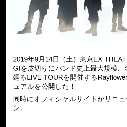
2019
年
9
月
14
日（土）東京
EX THEA
GI
を皮切りに
バンド史上最大規模、
廻る
LIVE TOUR
を開催する
Rayflowe
ュアルを公開した！
同時にオフィシャルサイトがリニュ
ン。