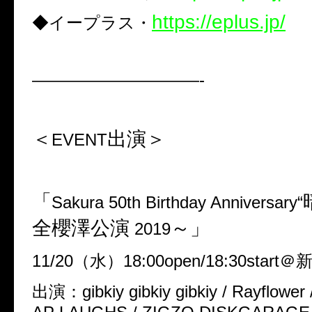
https://eplus.jp/
◆イープラス・
——————————-
＜
出演＞
EVENT
「
Sakura 50th Birthday Anniversary“
全櫻澤公演
～」
2019
11/20
（水）
18:00open/18:30start
＠
出演：
gibkiy gibkiy gibkiy / Rayflow