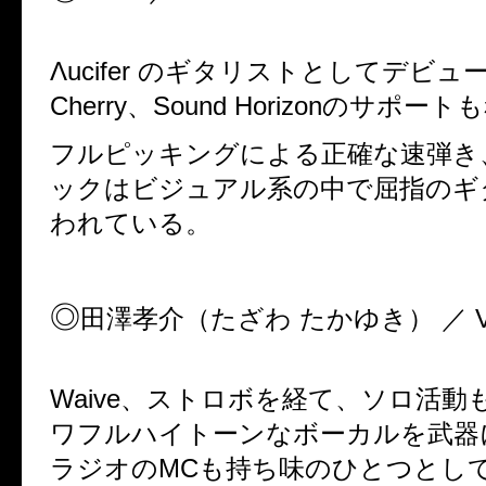
Λucifer
のギタリストとしてデビュ
Cherry
、
Sound Horizon
のサポートも
フルピッキングによる正確な速弾き
ックはビジュアル系の中で屈指のギ
われている。
◎
田澤孝介（たざわ
たかゆき）
／
V
Waive
、ストロボを経て、ソロ活動
ワフルハイトーンなボーカルを武器
ラジオの
MC
も持ち味のひとつとし