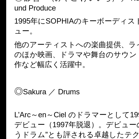
und Produce
1995
年に
SOPHIA
のキーボーディス
ュー。
他のアーティストへの楽曲提供、ラ
のほか映画、ドラマや舞台のサウン
作など幅広く活躍中。
◎
Sakura
／
Drums
L’Arc
～
en
～
Ciel
のドラマーとして
19
デビュー（
1997
年脱退）。デビュー
うドラム
”
とも評される卓越したテ