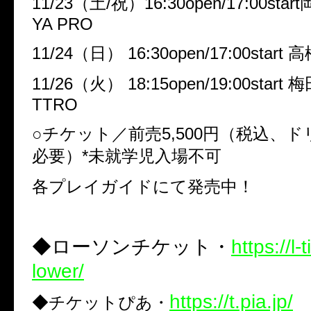
11/23
（土
/
祝）
16:30open/17:00start
YA PRO
11/24
（日）
16:30open/17:00start
高
11/26
（火）
18:15open/19:00start
梅
TTRO
○
チケット／前売
5,500
円（税込、ド
必要）
*
未就学児入場不可
各プレイガイドにて発売中！
◆
ローソンチケット・
https://l-
lower/
https://t.pia.jp/
◆チケットぴあ・