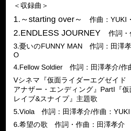
＜収録曲＞
1.
～
starting over
～
作曲：
YUKI
2.ENDLESS JOURNEY
作詞・
3.
憂いの
FUNNY MAN
作詞：田澤
O
4.Fellow Soldier
作詞：田澤孝介
/
作
V
シネマ『仮面ライダーエグゼイド 
アナザー・エンディング』
PartI
『仮
レイブ
&
スナイプ』主題歌
5.Viola
作詞：田澤孝介
/
作曲：
YUKI
6.
希望の歌
作詞・作曲：田澤孝介