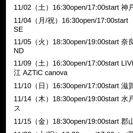
11/02
（土）
16:30open/17:00start
神
11/04
（月
/
祝）
16:30open/17:00start
SE
11/05
（火）
18:30open/19:00start
奈
ND
11/09
（土）
16:30open/17:00start 
江
AZTiC canova
11/10
（日）
16:30open/17:00start
滋
11/14
（木）
18:30open/19:00start
水
ス
11/15
（金）
18:30open/19:00start
郡