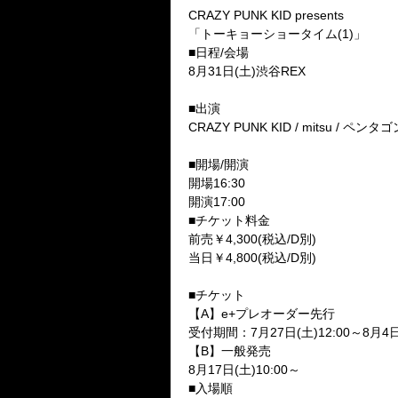
CRAZY PUNK KID presents
「トーキョーショータイム(
1
)」
■
日程
/
会場
8
月
31
日(土)渋谷
REX
■
出演
CRAZY PUNK KID / mitsu /
ペンタゴ
■
開場
/
開演
開場
16:30
開演
17:00
■
チケット料金
前売￥
4
,
300
(税込
/D
別)
当日￥
4
,
800
(税込
/D
別)
■
チケット
【
A
】
e+
プレオーダー先行
受付期間：
7
月
27
日(土)
12:00
～
8
月
4
日
【
B
】一般発売
8
月
17
日(土)
10:00
～
■
入場順