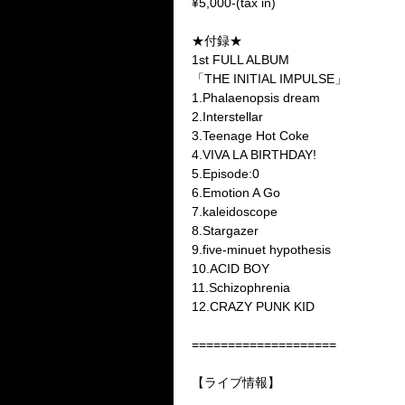
¥5
,
000-
(
tax in
)
★付録★
1st FULL ALBUM
「
THE INITIAL IMPULSE
」
1.Phalaenopsis dream
2.Interstellar
3.Teenage Hot Coke
4.VIVA LA BIRTHDAY!
5.Episode:0
6.Emotion A Go
7.kaleidoscope
8.Stargazer
9.five-minuet hypothesis
10.ACID BOY
11.Schizophrenia
12.CRAZY PUNK KID
====================
【ライブ情報】