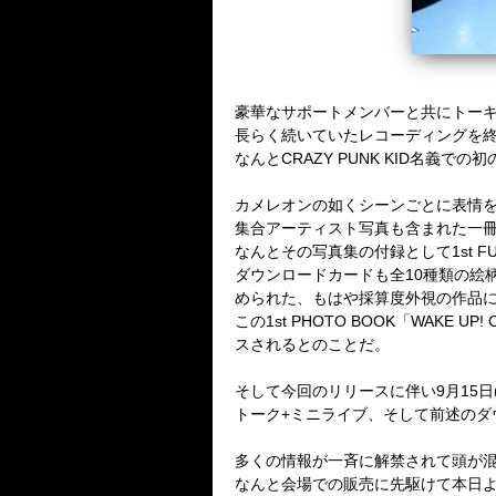
豪華なサポートメンバーと共にトー
長らく続いていたレコーディングを
なんと
CRAZY PUNK KID
名義での初
カメレオンの如くシーンごとに表情
集合アーティスト写真も含まれた一
なんとその写真集の付録として
1st F
ダウンロードカードも全
10
種類の絵
められた、もはや採算度外視の作品
この
1st PHOTO BOOK
「
WAKE UP! 
スされるとのことだ。
そして今回のリリースに伴い
9
月
15
日
トーク
+
ミニライブ、そして前述のダ
多くの情報が一斉に解禁されて頭が
なんと会場での販売に先駆けて本日