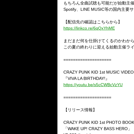
もちろん全曲試聴も可能だが始動主
Spotify
、
LINE MUSIC
等の国内主要サ
【配信先の確認はこちらから】
https://linkco.re/6qQxYhME
まだまだ何を仕掛けてくるのかわか
この夏の終わりに迎える始動主催ラ
====================
CRAZY PUNK KID 1st MUSIC VIDEO
『
VIVA LA BIRTHDAY!
』
https://youtu.be/s5cCWBcVzYU
====================
【リリース情報】
CRAZY PUNK KID 1st PHOTO BOO
「
WAKE UP! CRAZY BASS HERO
」