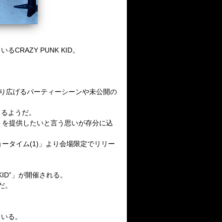
ている
CRAZY PUNK KID
。
り広げるパーティーシーンや未公開の
くるようだ。
トを提供したいと言う思いが存分に込
ョータイム(
1
)」より会場限定でリリー
KID
”」が開催される。
だ。
ている。