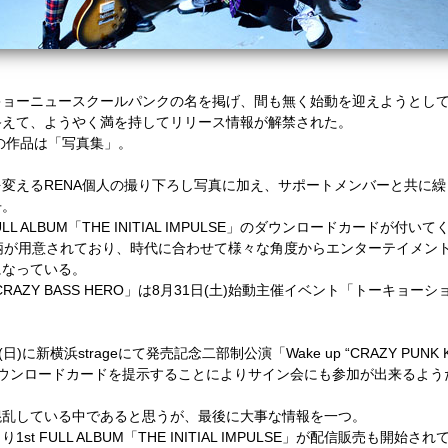
キョーニュースクールパンクの名を掲げ、間も無く始動を迎えようとし
終えて、ようやく満を持してリリース情報が解禁された。
の作品は「写真集」。
を変える
RENA
個人の撮り下ろし写真に加え、サポートメンバーと共に繰
冊。
ULL ALBUM
「
THE INITIAL IMPULSE
」のダウンロードカードが付いて
柄が用意されており、時代に合わせて様々な角度からエンターテイメン
になっている。
CRAZY BASS HERO
」は
8
月
31
日(土)始動主催イベント「トーキョーシ
(日)に新横浜
strage
にて発売記念二部制公演「
Wake up “CRAZY PUNK 
ウンロードカードを提示することによりサイン会にも参加が出来るよう
混乱している中であると思うが、最後に大事な情報を一つ。
より
1st FULL ALBUM
「
THE INITIAL IMPULSE
」が配信販売も開始され