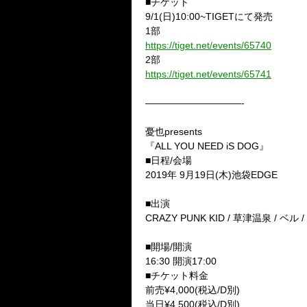
■
チケット
9/1
(日)
10:00~TIGET
にて発売
1
部
https://tiget.net/events/65740
2
部
https://tiget.net/events/65741
——————————-
憂也
presents
『
ALL YOU NEED iS DOG
』
■
日程
/
会場
2019
年
9
月
19
日(木)池袋
EDGE
■
出演
CRAZY PUNK KID /
草津温泉
/
ベル
/
■
開場
/
開演
16:30
開演
17:00
■
チケット料金
前売
¥4
,
000
(税込
/D
別)
当日
¥4
,
500
(税込
/D
別)