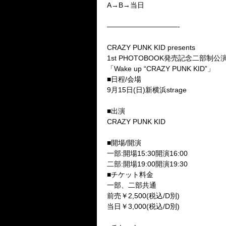
A→B→
当日
——————————-
CRAZY PUNK KID presents
1st PHOTOBOOK
発売記念二部制公
「
Wake up “CRAZY PUNK KID”
」
■
日程
/
会場
9
月
15
日(日)新横浜
strage
■
出演
CRAZY PUNK KID
■
開場
/
開演
一部
:
開場
15:30
開演
16:00
二部
:
開場
19:00
開演
19:30
■
チケット料金
一部、二部共通
前売￥
2
,
500
(税込
/D
別)
当日￥
3
,
000
(税込
/D
別)