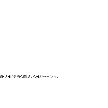
 SHiSHi /
銀杏
GIRLS / GAKU
セッション