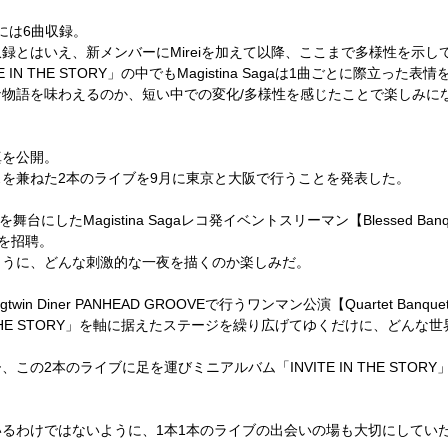
Y」には6曲収録。
とはいえ、新メンバーにMireiを加えて以降、ここまで多様性を示して
IN THE STORY」の中でもMagistina Sagaは1曲ごとに際立っ
物語を味わえるのか、短い中での変化/多様性を感じたことで楽しみに
真を公開。
を兼ねた2本のライブを9月に東京と大阪で行うことを発表した。
mを舞台にしたMagistina Sagaレコ発イベントスリーマン【Blessed Ban
間を招聘。
ように、どんな刺激的な一夜を描くのか楽しみだ。
twin Diner PANHEAD GROOVEで行うワンマン公演【Quartet B
N THE STORY」を軸に据えたステージを繰り広げてゆくだけに、どん
の2本のライブに足を運びミニアルバム「INVITE IN THE STO
るわけではないように、1本1本のライブの出会いの場も大切にしてい