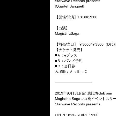
Starwave Records presents
[Quartet Banquet]
【開場/開演】18:30/19:00
【出演】
MagistinaSaga
【前売/当日】 ￥3000/￥3500（D代
【チケット発売】
■Ａ：eプラス
■Ｂ：バンド予約
■Ｃ：当日券
入場順：Ａ→Ｂ→Ｃ
——————————-
2019年9月13日(金) 恵比寿club aim
Magistina Sagaレコ発イベントスリーマ
Starwave Records presents
OPEN 18:30/START 19:00