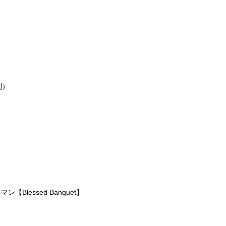
別）
ン【Blessed Banquet】