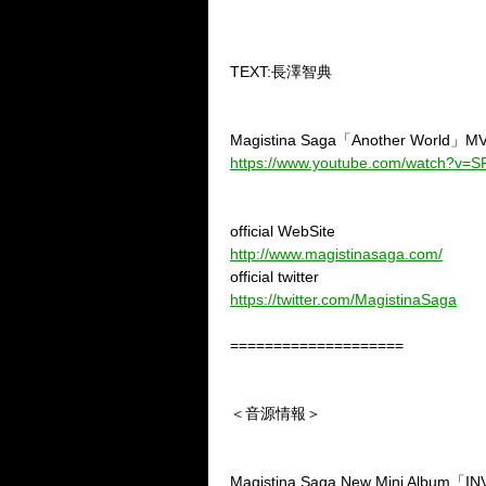
TEXT:長澤智典
Magistina Saga「Another World」M
https://www.youtube.com/watch?v=
official WebSite
http://www.magistinasaga.com/
official twitter
https://twitter.com/MagistinaSaga
====================
＜音源情報＞
Magistina Saga New Mini Album