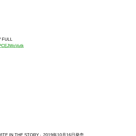
V FULL
SPCEJWoVutk
「INVITE IN THE STORY」2019年10月16日発売