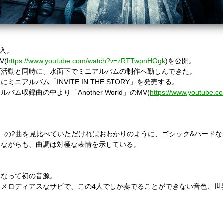
加入。
V(
https://www.youtube.com/watch?v=zRTTwpnHGgk
)を公開。
ブ活動と同時に、水面下でミニアルバムの制作へ勤しんできた。
(水)にミニアルバム「INVITE IN THE STORY」を発売する。
収録曲の中より「Another World」のMV(
https://www.youtube.
World」の2曲を見比べていただければおわかりのように、ゴシック&ハー
ちながらも、曲調は対極な表情を示している。
となって初の音源。
メロディアスなサビで、この4人でしか奏でることができない音色、世