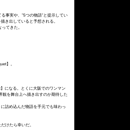
る事実や、”5つの物語”と提示してい
た表情を描き出していると予想される。
なってきた。
quet】。
anquet】になる。とくに大阪でのワンマン
な世界観を舞台上へ描き出すのか期待した
RY」に詰め込んだ物語を手元でも味わっ
ただけたら幸いだ。