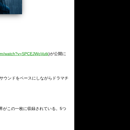
com/watch?v=SPCEJWoVutk
)が公開に
ドなサウンドをベースにしながらドラマチ
界がこの一枚に収録されている。5つ