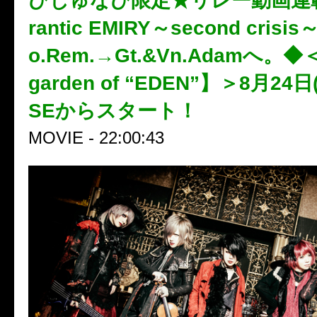
びじゅなび限定★リレー動画連
rantic EMIRY～second cris
o.Rem.→Gt.&Vn.Adamへ。◆＜
garden of “EDEN”】＞8月24
SEからスタート！
MOVIE - 22:00:43