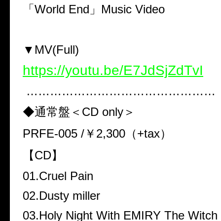
「World End」Music Video
▼MV(Full)
https://youtu.be/E7JdSjZdTvI
…………………………………………
◆通常盤＜CD only＞
PRFE-005 /￥2,300（+tax）
【CD】
01.Cruel Pain
02.Dusty miller
03.Holy Night With EMIRY The Witch