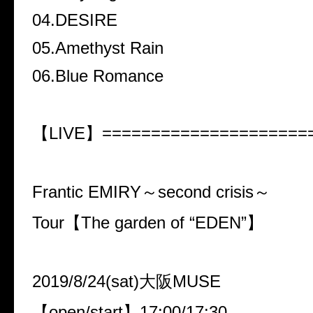
04.DESIRE
05.Amethyst Rain
06.Blue Romance
【LIVE】=====================
Frantic EMIRY～second crisis～
Tour【The garden of “EDEN”】
2019/8/24(sat)大阪MUSE
【open/start】17:00/17:30