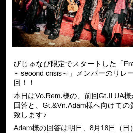
びじゅなび限定でスタートした「Franti
～seoond crisis～」メンバーのリ
回！！
本日はVo.Rem.様の、前回Gt.ILU
回答と、Gt.&Vn.Adam様へ向けて
致します♪
Adam様の回答は明日、8月18日（日