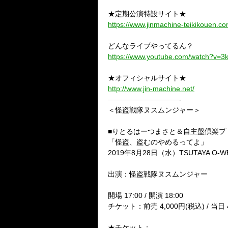
★定期公演特設サイト★
https://www.jinmachine-teikikouen.co
どんなライブやってるん？
https://www.youtube.com/watch?v
★オフィシャルサイト★
http://www.jin-machine.net/
——————————-
＜怪盗戦隊ヌスムンジャー＞
■りとるはーつまさと＆自主盤倶楽プ
「怪盗、盗むのやめるってよ」
2019年8月28日（水）TSUTAYA O-W
出演：怪盗戦隊ヌスムンジャー
開場 17:00 / 開演 18:00
チケット：前売 4,000円(税込) / 当日 
★チケット：