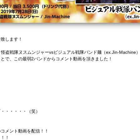
介致します！
＜怪盗戦隊ヌスムンジャーvsビジュアル戦隊バンド麺（ex.Jin-Machine
とで、この最弱2バンドからコメント動画を頂きました！
下・・・・・・（笑）
！
のコメント動画を配信！！
！！！