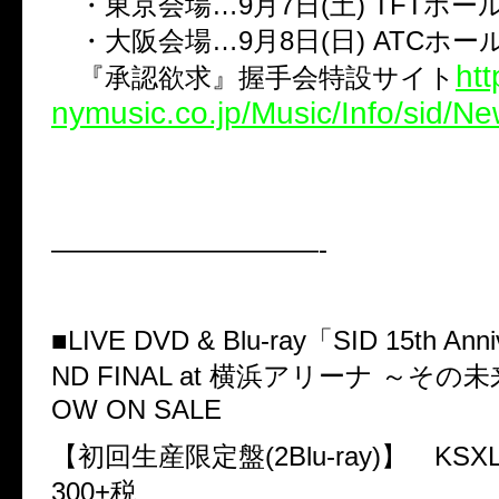
・東京会場…9月7日(土) TFTホール
・大阪会場…9月8日(日) ATCホ
htt
『承認欲求』握手会特設サイト
nymusic.co.jp/Music/Info/sid/N
——————————-
■
LIVE DVD & Blu-ray
「
SID 15th Ann
ND FINAL at
横浜アリーナ
～その
OW ON SALE
【初回生産限定盤
(2Blu-ray)
】
KSXL
300+
税