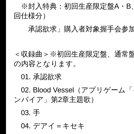
※封入特典：初回生産限定盤
A
・
B
回仕様分）
承認欲求」購入者対象握手会参
＜収録曲＞※初回生産限定盤、通常
の内容となります。
01.
承認欲求
02. Blood Vessel
（アプリゲーム「
ンパイア」第
2
章主題歌）
03.
手
04.
デアイ＝キセキ