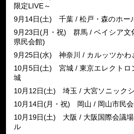
限定
LIVE
～
9
月
14
日
(
土
)
千葉
/
松戸・森のホー
9
月
23
日
(
月・祝
)
群馬
/
ベイシア文
県民会館
)
9
月
25
日
(
水
)
神奈川
/
カルッツか
10
月
5
日
(
土
)
宮城
/
東京エレクトロ
城
10
月
12
日
(
土
)
埼玉
/
大宮ソニック
10
月
14
日
(
月・祝
)
岡山
/
岡山市民
10
月
19
日
(
土
)
大阪
/
大阪国際会議
ル