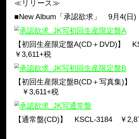
≪リリース≫
■
New Album
「承認欲求」
9
月
4(
日
)
【初回生産限定盤
A(CD
＋
DVD)
】
K
￥
3,611+
税
【初回生産限定盤
B(CD
＋写真集
)
】
￥
3,611+
税
【通常盤
(CD)
】
KSCL-3184
￥
2,8