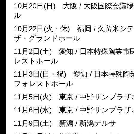
10
月
20
日
(
日
)
大阪
/
大阪国際会議
ル
10
月
22
日
(
火・休
)
福岡
/
久留米シ
ザ・グランドホール
11
月
2
日
(
土
)
愛知
/
日本特殊陶業市
レストホール
11
月
3
日
(
日・祝
)
愛知
/
日本特殊陶
フォレストホール
11
月
5
日
(
火
)
東京
/
中野サンプラ
11
月
6
日
(
水
)
東京
/
中野サンプラ
11
月
9
日
(
土
)
新潟
/
新潟テルサ