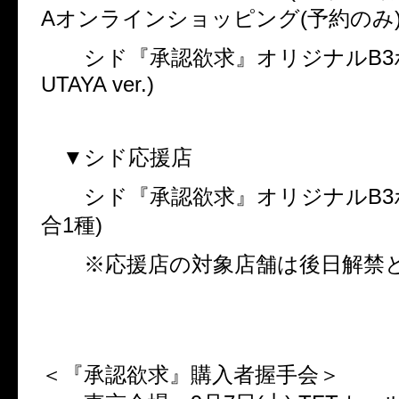
A
オンラインショッピング
(
予約のみ
シド『承認欲求』オリジナル
B3
UTAYA ver.)
▼シド応援店
シド『承認欲求』オリジナル
B3
合
1
種
)
※応援店の対象店舗は後日解禁と
＜『承認欲求』購入者握手会＞