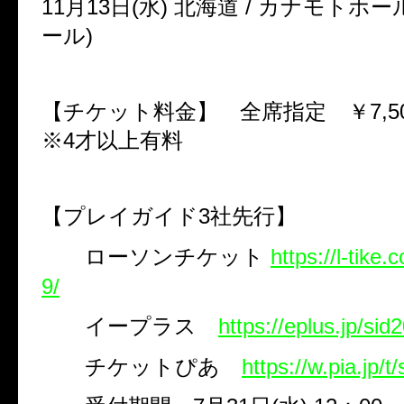
11
月
13
日
(
水
)
北海道
/
カナモトホー
ール
)
【チケット料金】 全席指定 ￥
7,5
※
4
才以上有料
【プレイガイド
3
社先行】
ローソンチケット
https://l-tike
9/
イープラス
https://eplus.jp/sid
チケットぴあ
https://w.pia.jp/t