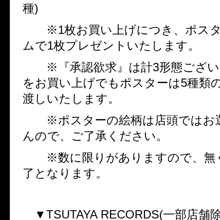
種
)
※
1
枚お買い上げにつき、ポス
ムで
1
枚プレゼントいたします。
※『承認欲求』は計
3
形態ござい
をお買い上げでもポスターは
5
種類
渡しいたします。
※ポスターの絵柄は店頭ではお
んので、ご了承ください。
※数に限りがありますので、無
了となります。
▼
TSUTAYA RECORDS(
一部店舗