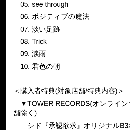
05. see through
06.
ポジティブの魔法
07.
淡い足跡
08. Trick
09.
涙雨
10.
君色の朝
＜購入者特典
(
対象店舗
/
特典内容
)
＞
▼
TOWER RECORDS(
オンライン
舗除く
)
シド『承認欲求』オリジナル
B3