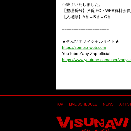
※終了いたしました。
【整理番号】[A番]FC・WEB有料会
【入場順】A番→B番→C番
====================
★ぞんびオフィシャルサイト★
https://zombie-web.com
YouTube Zany Zap official
https://www.youtube.com/user/zanyzap
TOP
LIVE SCHEDULE
NEWS
ARTIST