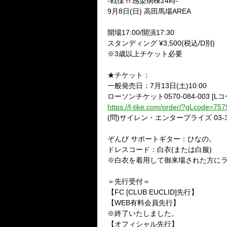
-戦慄
感染病棟24時-
9月8日(日) 高田馬場AREA
開場17:00/開演17:30
スタンディング ¥3,500(税込/D別)
※3歳以上チケット必要
★チケット：
一般発売日：7月13日(土)10:00
ローソンチケット0570-084-003 [Lコー
https://l-tike.com/order/?gLcode=757
(問)サイレン・エンタープライズ 03-34
ぞんび サポートギター：ひなの。
ドレスコード：白衣(または白服)
※白衣を着用して御来場された方にライ
＝先行受付＝
【FC [CLUB EUCLID]先行】
【WEB有料会員先行】
※終了いたしました。
【オフィシャル先行】