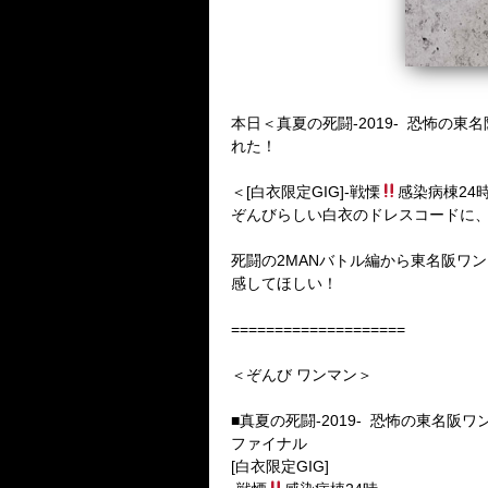
本日＜真夏の死闘-2019- 恐怖
れた！
＜[白衣限定GIG]-戦慄
感染病棟24
ぞんびらしい白衣のドレスコードに、
死闘の2MANバトル編から東名阪ワ
感してほしい！
====================
＜ぞんび ワンマン＞
■真夏の死闘-2019- 恐怖の東名阪
ファイナル
[白衣限定GIG]