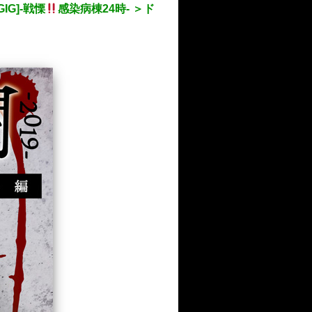
G]-戦慄
感染病棟24時- ＞ド