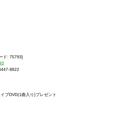
ド: 75793]
93
47-8822
ブDVD(1曲入り)プレゼント