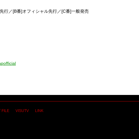
員先行／[B番]オフィシャル先行／[C番]一般発売
official
 FILE
VISUTV
LINK