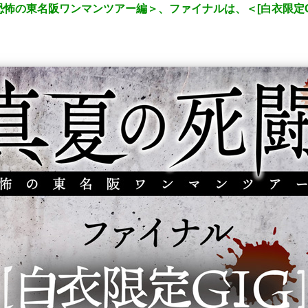
 恐怖の東名阪ワンマンツアー編＞、ファイナルは、＜[白衣限定GI