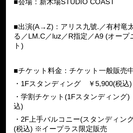
■
会場：新木場
STUDIO COAST
■
出演
(A
→
Z)
：アリス九號
.
／有村竜
る／
LM.C
／
luz
／
R
指定／
A9 (
オープ
ト
)
■
チケット料金：チケット一般販売
・
1F
スタンディング ￥
5,900(
税込
)
・学割チケット
(1F
スタンディング
)
込
)
・
2F
上手バルコニー
(
スタンディン
(
税込
)
※
イープラス限定販売