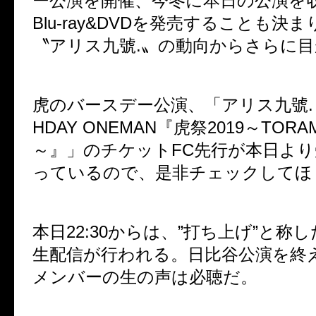
ー公演を開催、今冬に本日の公演を
Blu-ray&DVD
を発売することも決ま
〝アリス九號
.
〟の動向からさらに目
虎のバースデー公演、「アリス九號
HDAY ONEMAN
『虎祭
2019
～
TORA
～』」のチケット
FC
先行が本日より
っているので、是非チェックしてほ
本日
22:30
からは、
”
打ち上げ
”
と称し
生配信が行われる。日比谷公演を終
メンバーの生の声は必聴だ。