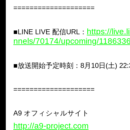
====================
https://live
■
LINE LIVE
配信
URL
：
nnels/70174/upcoming/118633
■
放送開始予定時刻：
8
月
10
日
(
土
) 22
====================
A9
オフィシャルサイト
http://a9-project.com