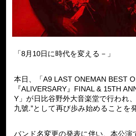
「
8
月
10
日に時代を変える－」
本日、「
A9 LAST ONEMAN BEST O
『
ALIVERSARY
』
FINAL & 15TH A
Y
」が日比谷野外大音楽堂で行われ
九號
.”
として再び歩み始めることを
バンド名変更の発表に伴い、本公演