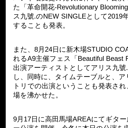
た「革命開花
-Revolutionary Blooming
ス九號
.
の
NEW SINGLE
として
2019
することも発表。
また、
8
月
24
日に新木場
STUDIO CO
れる
A9
主催フェス「
Beautiful Beast 
出演アーティストとしてアリス九號
.
し、同時に、タイムテーブルと、ア
トリでの出演ということも発表され
場を沸かせた。
9
月
17
日に高田馬場
AREA
にてギター