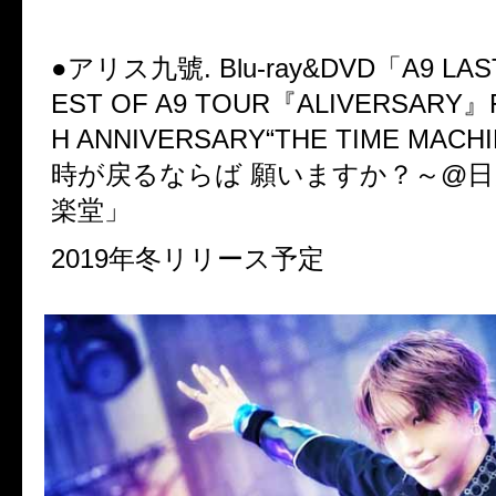
●
アリス九號
. Blu-ray&DVD
「
A9 LA
EST OF A9 TOUR
『
ALIVERSARY
』
H ANNIVERSARY“THE TIME MACHI
時が戻るならば
願いますか？～
@
日
楽堂」
2019
年冬リリース予定