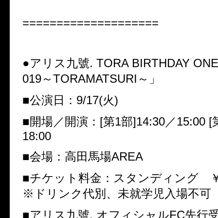
====================
●
アリス九號
. TORA BIRTHDAY ON
019
～
TORAMATSURI
～」
■
公演日：
9/17(
火
)
■
開場／開演：
[
第
1
部
]14:30
／
15:00 [
18:00
■
会場：高田馬場
AREA
■
チケット料金：スタンディング 
※
ドリンク代別、未就学児入場不可
■
アリス九號
.
オフィシャル
FC
先行