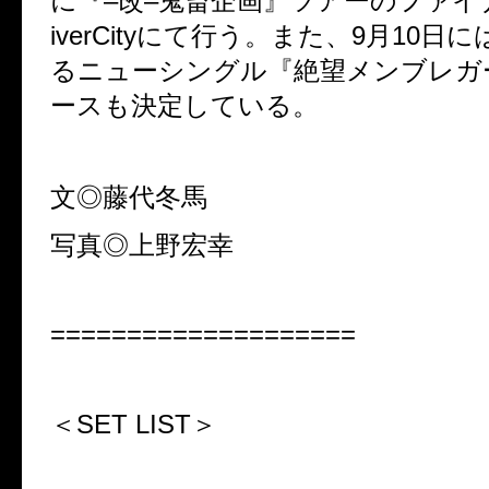
に『
–
改
–
鬼畜企画』ツアーのファイ
iverCity
にて行う。また、
9
月
10
日に
るニューシングル『絶望メンブレガ
ースも決定している。
文◎藤代冬馬
写真◎上野宏幸
====================
＜
SET LIST
＞