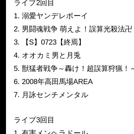
ライブ
2
回目
1.
溺愛ヤンデレボーイ
2.
男闘魂戦争 萌えよ！誤算光殺法卍
3.
【
S
】
0723
【終焉】
4.
オオカミ男と月兎
5.
獣猛者戦争～轟け！超誤算狩猟！
6. 2008
年高田馬場
AREA
7.
月詠センチメンタル
ライブ
3
回目
1.
有害メンヘラドール