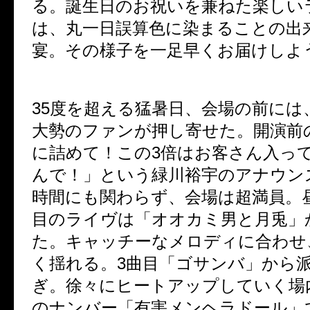
る。誕生日のお祝いを兼ねた楽しい
は、丸一日誤算色に染まることの出
宴。その様子を一足早くお届けしよ
35
度を超える猛暑日、会場の前には
大勢のファンが押し寄せた。開演前
に詰めて！この
3
倍はお客さん入っ
んで！」という緑川裕宇のアナウン
時間にも関わらず、会場は超満員。
目のライヴは「オオカミ男と月兎」
た。キャッチーなメロディに合わせ
く揺れる。
3
曲目「ゴサンバ」から
ぎ。徐々にヒートアップしていく場
のナンバー「有害メンヘラドール」