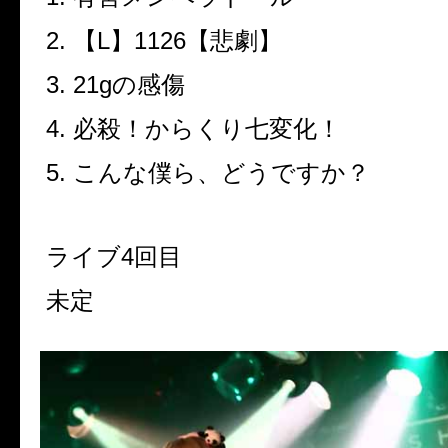
2.
【
L
】
1126
【悲劇】
3. 21g
の感傷
4.
必殺！からくり七変化！
5.
こんな僕ら、どうですか？
ライブ
4
回目
未定