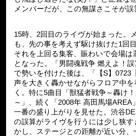
メンバーだが、この無謀さこそが誤
15
時、
2
回目のライヴが始まった。
も、先の事を考えず駆け抜けた
1
回
それを上回る集客、賑わいで会場は
となった。「男闘魂戦争 燃えよ！誤
で勢いを付けた後は、「【
S
】
0723
声を大きく轟かせながらフロア中を
く。特に
5
曲目「獣猛者戦争～轟け！
～」、続く「
2008
年 高田馬場
AREA
一番の盛り上がりを見せた。渋谷
DE
の誤算がライヴを行うには少し狭す
かし、ステージとの距離が近い分、