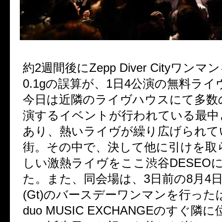
約
2
週間後に
Zepp Diver City
ワンマン
0.1g
の誤算が、
1
日
4
公演の無料ライ
今日は近隣のライヴハウスにて多数
演するイベントが行われている最中
あり、熱いライヴが繰り広げられて
街。その中で、決して他に引けを取
しい激熱ライヴをここ渋谷
DESEO
た。また、同会場は、
3
日前の
8
月
4
(Gt)
のバースデーワンマンを行った
duo MUSIC EXCHANGE
のすぐ隣に