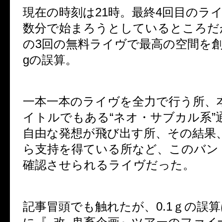
現在の時刻は
21
時。最終
4
回目のラ
数分で始まろうとしているところだ
の
3
回の無料ライヴで最高の空間を
g
の誤算。
一本一本のライヴを全力で行う所、
イトルでもある
“
ネオ・サブカル系
”
自由な発想が飛び出す所、その結果
ら支持を得ている所など、このバン
確認させられるライヴだった。
記事冒頭でも触れたが、
0.1
ｇの誤算