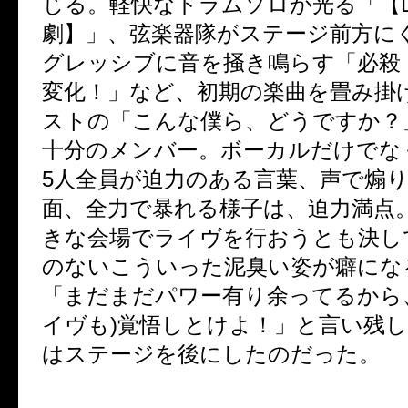
じる。軽快なドラムソロが光る「【
劇】」、弦楽器隊がステージ前方に
グレッシブに音を掻き鳴らす「必殺
変化！」など、初期の楽曲を畳み掛
ストの「こんな僕ら、どうですか？
十分のメンバー。ボーカルだけでな
5
人全員が迫力のある言葉、声で煽
面、全力で暴れる様子は、迫力満点
きな会場でライヴを行おうとも決し
のないこういった泥臭い姿が癖にな
「まだまだパワー有り余ってるから
イヴも
)
覚悟しとけよ！」と言い残
はステージを後にしたのだった。