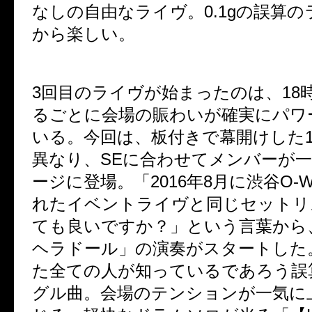
なしの自由なライヴ。
0.1g
の誤算の
から楽しい。
3
回目のライヴが始まったのは、
18
るごとに会場の賑わいが確実にパワ
いる。今回は、板付きで幕開けした
異なり、
SE
に合わせてメンバーが
ージに登場。「
2016
年
8
月に渋谷
O-
れたイベントライヴと同じセットリ
ても良いですか？」という言葉から
ヘラドール」の演奏がスタートした
た全ての人が知っているであろう誤
グル曲。会場のテンションが一気に