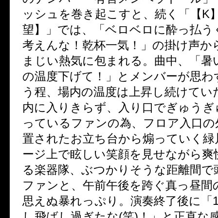
ッシュを巻き起こすと、続く「【
K
望】」では、「ベロベロに酔っ払う
考えんな！乾杯一気！」の掛け声か
まじい熱気に包まれる。曲中、「暑
の温度下げて！」とメンバーが思わ
う程、場内の温度は上昇し続けてい
内に入りきらず、入り口でぎゅうぎ
っているファンの為、フロア入口の
置されたお立ち台から煽っていく緑
ージ上で眩しい笑顔を見せながら爽
る楽器隊、ぶつかりそうな距離間で
ファンと、午前午後を跨ぐ真っ昼間
思えぬ暴れっぷり。演奏終了後に「
し飛ばし過ぎたな
(
笑
)
！」と正直な