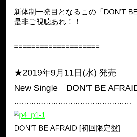
新体制一発目となるこの
「
DON
’
T B
是非ご視聴あれ！！
====================
★2019年9
月
11
日(水)
発売
New Single
「
DON
’
T BE AFRAI
…………………………………………
DON
’
T BE AFRAID
[初回限定盤]