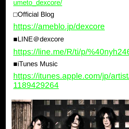
umeto_dexcore/
□Official Blog
https://ameblo.jp/dexcore
■LINE
＠
dexcore
https://line.me/R/ti/p/%40nyh24
■iTunes Music
https://itunes.apple.com/jp/artis
1189429264