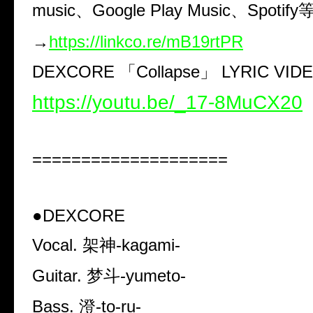
music
、
Google Play Music
、
Spotify
→
https://linkco.re/mB19rtPR
DEXCORE
「
Collapse
」
LYRIC VID
https://youtu.be/_17-8MuCX20
====================
●DEXCORE
Vocal.
架神
-kagami-
Guitar.
梦斗
-yumeto-
Bass.
澄
-to-ru-