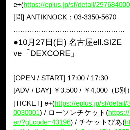
e+
(
https://eplus.jp/sf/detail/2976840
[問]
ANTIKNOCK
：
03-3350-5670
…………………………………………
●10
月
27
日(日)
名古屋
ell.SIZE
ve
「
DEXCORE
」
[
OPEN / START
]
17:00 / 17:30
[
ADV / DAY
]
￥
3
,
500 /
￥
4
,
000
（
D
別
[
TICKET
]
e+
(
https://eplus.jp/sf/detai
0030001
)
/
ローソンチケット(
https:/
er/?gLcode=43196
)
/
チケットぴあ(
h