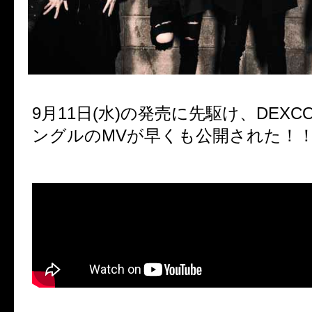
9
月
11
日(水)の発売に先駆け、
DEXC
ングルの
MV
が早くも公開された！