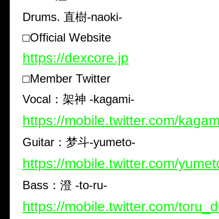
Drums.
直樹
-naoki-
□Official Website
https://dexcore.jp
□Member Twitter
Vocal
：架神
-kagami-
https://mobile.twitter.com/kaga
Guitar
：梦斗
-yumeto-
https://mobile.twitter.com/yume
Bass
：澄
-to-ru-
https://mobile.twitter.com/toru_