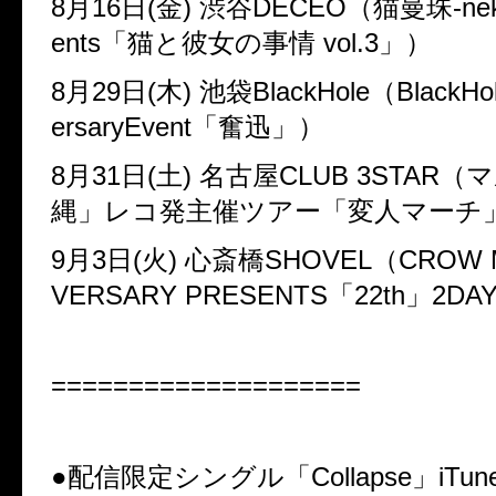
8
月
16
日(金)
渋谷
DECEO
（猫曼珠
-ne
ents
「猫と彼女の事情
vol.3
」）
8
月
29
日(木)
池袋
BlackHole
（
BlackHol
ersaryEvent
「奮迅」）
8
月
31
日(土)
名古屋
CLUB 3STAR
（マ
縄」レコ発主催ツアー「変人マーチ
9
月
3
日(火)
心斎橋
SHOVEL
（
CROW 
VERSARY PRESENTS
「
22th
」
2DAY
====================
●
配信限定シングル「
Collapse
」
iTun