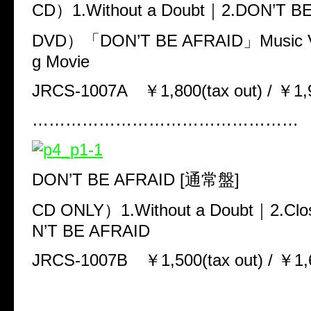
CD
）
1.Without a Doubt
｜
2.DON’T B
DVD
）「
DON
’
T BE AFRAID
」
Music 
g Movie
JRCS-1007A
￥
1
,
800
(
tax out
)
/
￥
1
,
…………………………………………
DON
’
T BE AFRAID
[通常盤]
CD ONLY
）
1.Without a Doubt
｜
2.Clo
N’T BE AFRAID
JRCS-1007B
￥
1
,
500
(
tax out
)
/
￥
1
,