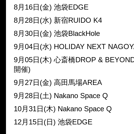
8
月
16
日
(
金
)
池袋
EDGE
8
月
28
日
(
水
)
新宿
RUIDO K4
8
月
30
日
(
金
)
池袋
BlackHole
9
月
04
日
(
水
) HOLIDAY NEXT NAGOY
9
月
05
日
(
木
)
心斎橋
DROP & BEYOND
開催
)
9
月
27
日
(
金
)
高田馬場
AREA
9
月
28
日
(
土
) Nakano Space Q
10
月
31
日
(
木
) Nakano Space Q
12
月
15
日
(
日
)
池袋
EDGE