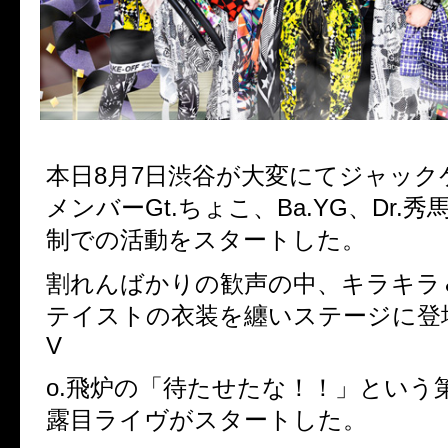
本日
8
月
7
日渋谷が大変にてジャック
メンバー
Gt.
ちょこ、
Ba.YG
、
Dr.
秀
制での活動をスタートした。
割れんばかりの歓声の中、キラキラ
テイストの衣装を纏いステージに登
V
o.
飛炉の「待たせたな！！」という
露目ライヴがスタートした。