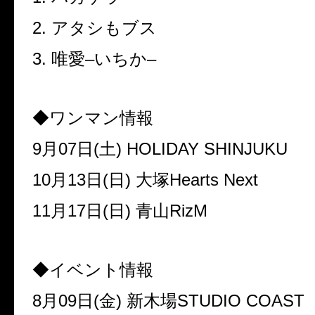
2.
アタシもブス
3.
唯愛
–
いちか
–
◆ワンマン情報
9
月
07
日
(
土
) HOLIDAY SHINJUKU
10
月
13
日
(
日
)
大塚
Hearts Next
11
月
17
日
(
日
)
青山
RizM
◆イベント情報
8
月
09
日
(
金
)
新木場
STUDIO COAST