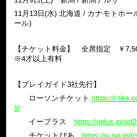
11
月
13
日
(
水
)
北海道
/
カナモトホー
ール
)
【チケット料金】 全席指定 ￥
7,5
※
4
才以上有料
【プレイガイド
3
社先行】
ローソンチケット
https://l-tike
9/
イープラス
https://eplus.jp/sid
チケットぴあ
https://w.pia.jp/t