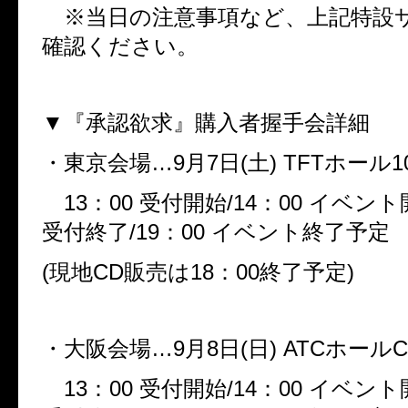
※当日の注意事項など、上記特設
確認ください。
▼『承認欲求』購入者握手会詳細
・東京会場…
9
月
7
日
(
土
) TFT
ホール
1
13
：
00
受付開始
/14
：
00
イベント
受付終了
/19
：
00
イベント終了予定
(
現地
CD
販売は
18
：
00
終了予定
)
・大阪会場…
9
月
8
日
(
日
) ATC
ホール
C
13
：
00
受付開始
/14
：
00
イベント