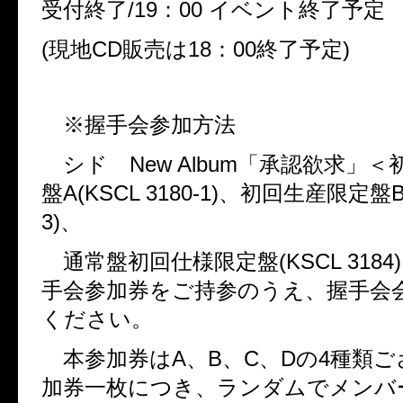
受付終了
/19
：
00
イベント終了予定
(
現地
CD
販売は
18
：
00
終了予定
)
※握手会参加方法
シド
New Album
「承認欲求」＜
盤
A(KSCL 3180-1)
、初回生産限定盤
B
3)
、
通常盤初回仕様限定盤
(KSCL 3184)
手会参加券をご持参のうえ、握手会
ください。
本参加券は
A
、
B
、
C
、
D
の
4
種類ご
加券一枚につき、ランダムでメンバ