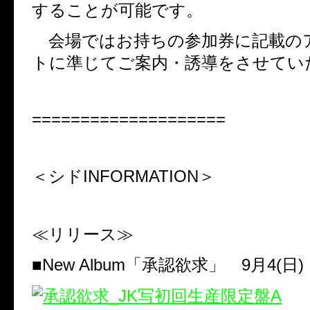
することが可能です。
会場ではお持ちの参加券に記載の
トに準じてご案内・誘導をさせてい
====================
＜シド
INFORMATION
＞
≪リリース≫
■
New Album
「承認欲求」
9
月
4(
日
)