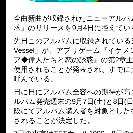
全曲新曲が収録されたニューアルバ
求』のリリースを
9
月
4
日に控えてい
先日このアルバムに収録されている
Vessel
」が、アプリゲーム『イケメ
ア◆偉人たちと恋の誘惑』の第
2
章
使用されることが発表され、すでに
呼んでいる。
日に日にアルバム全容への期待が高
ルバム発売週末の
9
月
7
日
(
土
)
と
8
日
(
阪にてアルバム購入者を対象とした
されることが決定した。