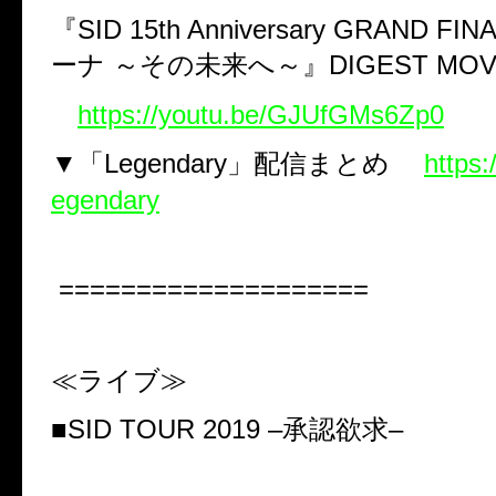
『
SID 15th Anniversary GRAND FINA
ーナ
～その未来へ～』
DIGEST MOV
https://youtu.be/GJUfGMs6Zp0
▼「
Legendary
」配信まとめ
https:
egendary
====================
≪ライブ≫
■
SID TOUR 2019 –
承認欲求
–