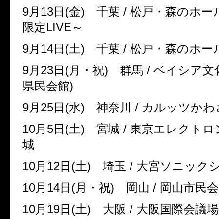
9
月
13
日
(
金
)
千葉
/
松戸・森のホー
限定
LIVE
～
9
月
14
日
(
土
)
千葉
/
松戸・森のホー
9
月
23
日
(
月・祝
)
群馬
/
ベイシア文
県民会館
)
9
月
25
日
(
水
)
神奈川
/
カルッツか
10
月
5
日
(
土
)
宮城
/
東京エレクトロ
城
10
月
12
日
(
土
)
埼玉
/
大宮ソニック
10
月
14
日
(
月・祝
)
岡山
/
岡山市民
10
月
19
日
(
土
)
大阪
/
大阪国際会議