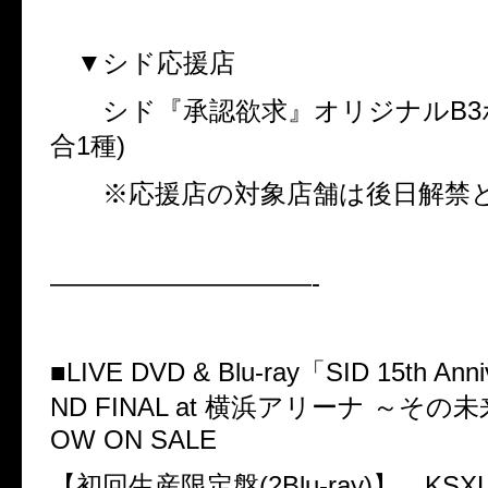
▼シド応援店
シド『承認欲求』オリジナル
B3
合
1
種
)
※応援店の対象店舗は後日解禁と
——————————-
■
LIVE DVD & Blu-ray
「
SID 15th Ann
ND FINAL at
横浜アリーナ
～その
OW ON SALE
【初回生産限定盤
(2Blu-ray)
】
KSXL