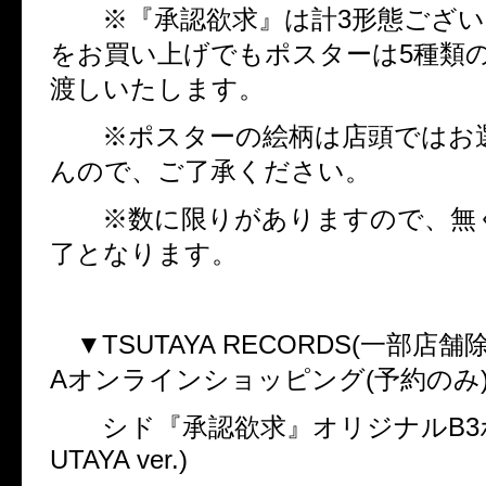
※『承認欲求』は計
3
形態ござい
をお買い上げでもポスターは
5
種類
渡しいたします。
※ポスターの絵柄は店頭ではお
んので、ご了承ください。
※数に限りがありますので、無
了となります。
▼
TSUTAYA RECORDS(
一部店舗
A
オンラインショッピング
(
予約のみ
シド『承認欲求』オリジナル
B3
UTAYA ver.)