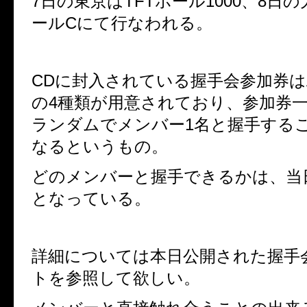
7
日の東京は
TFT
ホール
1000
、
8
日の
ール
C
にて行なわれる。
CD
に封入されている握手会参加券は
の
4
種類が用意されており、参加券
ランダムでメンバー
1
名と握手する
なるというもの。
どのメンバーと握手できるかは、当
となっている。
詳細については本日公開された握手
トを参照して欲しい。