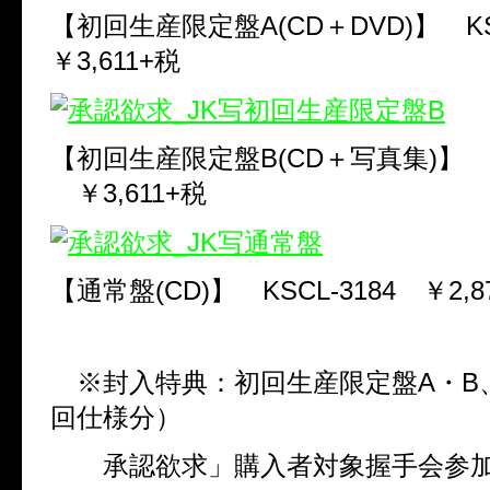
【初回生産限定盤
A(CD
＋
DVD)
】
K
￥
3,611+
税
【初回生産限定盤
B(CD
＋写真集
)
】
￥
3,611+
税
【通常盤
(CD)
】
KSCL-3184
￥
2,8
※封入特典：初回生産限定盤
A
・
B
回仕様分）
承認欲求」購入者対象握手会参