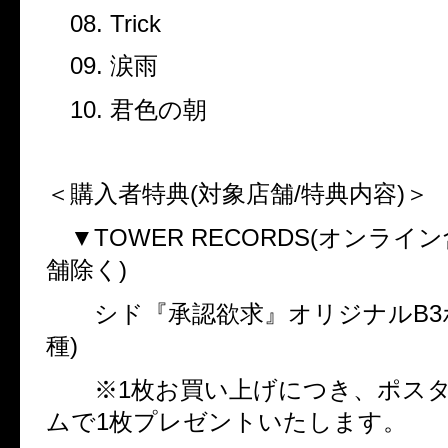
08. Trick
09.
涙雨
10.
君色の朝
＜購入者特典
(
対象店舗
/
特典内容
)
＞
▼
TOWER RECORDS(
オンライン
舗除く
)
シド『承認欲求』オリジナル
B3
種
)
※
1
枚お買い上げにつき、ポス
ムで
1
枚プレゼントいたします。