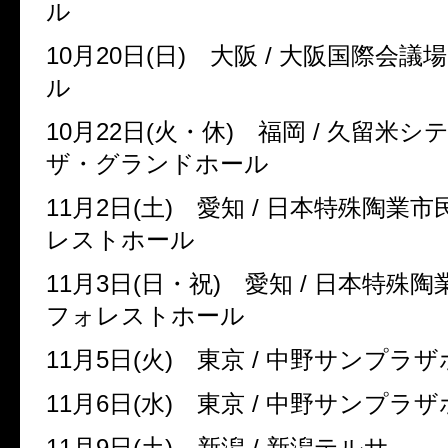
ル
10
月
20
日
(
日
)
大阪
/
大阪国際会議
ル
10
月
22
日
(
火・休
)
福岡
/
久留米シ
ザ・グランドホール
11
月
2
日
(
土
)
愛知
/
日本特殊陶業市
レストホール
11
月
3
日
(
日・祝
)
愛知
/
日本特殊陶
フォレストホール
11
月
5
日
(
火
)
東京
/
中野サンプラ
11
月
6
日
(
水
)
東京
/
中野サンプラ
11
月
9
日
(
土
)
新潟
/
新潟テルサ