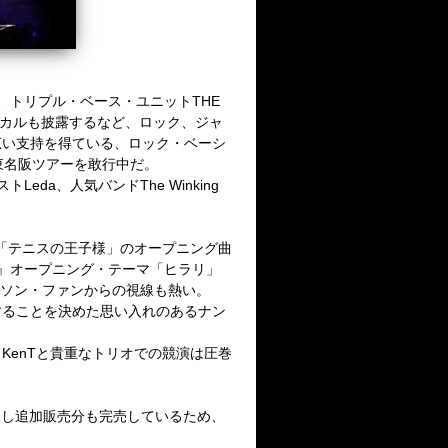
EN 88、トリプル・ベース・ユニットTHE
ヴォーカルも披露するなど、ロック、ジャ
広い支持を得ている、ロック・ベーシ
さげ、東名阪ツアーを敢行中だ。
a、人気バンドThe Winking
「テニスの王子様」のオープニング曲
バーズ』オープニング・テーマ「ヒラリ」
アニソン・ファンからの視線も熱い。
することを決めた思い入れのあるナン
O、KenTと貴重なトリオでの競演は圧巻
ウトし追加販売分も完売しているため、