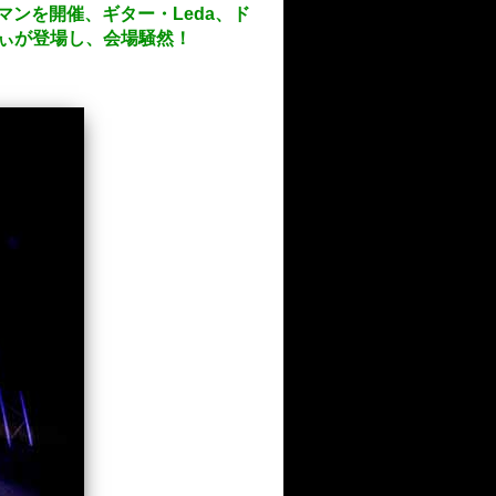
ンを開催、ギター・Leda、ド
しぃが登場し、会場騒然！