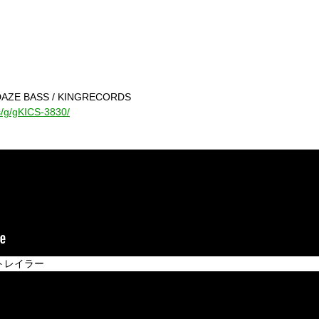
ODAZE BASS / KINGRECORDS
cs/g/gKICS-3830/
試聴トレイラー