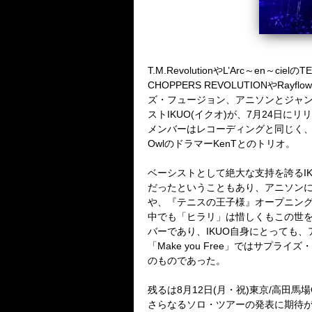
T.M.RevolutionやL’Arc～e
CHOPPERS REVOLUTION
ズ・フュージョン、アニソンとジャ
ストIKUO(イクオ)が、7月24日にリリ
メンバーはレコーディングと同じく、多
OwlのドラマーKenTとのトリオ。
ベーシストとして絶大な支持を誇るI
だったということもあり、アニソンにも造
や、『テニスの王子様』オープニング・
中でも「ヒラリ」は惜しくもこの世
バーであり、IKUO自身にとっても
「Make you Free」ではサプ
のものであった。
残るは8月12日(月・祝)東京/高田
さらなるソロ・ツアーの発表に期待