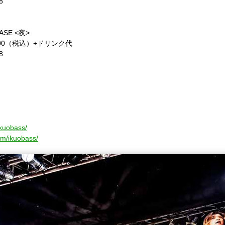
8
SE <夜>
/ ￥5,000（税込）+ドリンク代
8
ikuobass/
om/ikuobass/