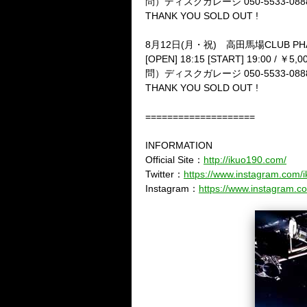
問）ディスクガレージ 050-5533-088
THANK YOU SOLD OUT !
8月12日(月・祝) 高田馬場CLUB PHA
[OPEN] 18:15 [START] 19:00 
問）ディスクガレージ 050-5533-088
THANK YOU SOLD OUT !
====================
INFORMATION
Official Site：
http://ikuo190.com/
Twitter：
https://www.instagram.com/
Instagram：
https://www.instagram.c