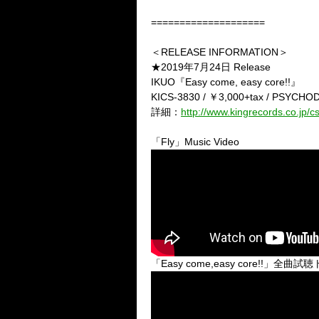
====================
＜RELEASE INFORMATION＞
★2019年7月24日 Release
IKUO『Easy come, easy core!!』
KICS-3830 / ￥3,000+tax / PSYCH
詳細：
http://www.kingrecords.co.jp/
「Fly」Music Video
「Easy come,easy core!!」全曲