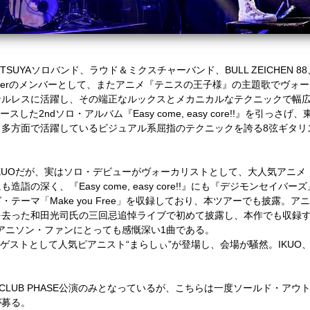
n～cielのTETSUYAソロバンド、ラウド＆ミクスチャーバンド、BULL ZEICH
やRayflowerのメンバーとして、またアニメ『テニスの王子様』の主題歌で
ンルレスに活躍し、その端正なルックスとメカニカルなテクニックで幅
ースした2ndソロ・アルバム『Easy come, easy core!!』を引っ
方面で活躍しているビジュアル系屈指のテクニックを誇る8弦ギタリストLed
KUOだが、実はソロ・デビューがヴォーカリストとして、大人気アニメ
詣の深く、『Easy come, easy core!!』にも『デジモンセイ
テーマ「Make you Free」を収録しており、本ツアーでも披露。
を去った和田光司氏の三回忌追悼ライブで初めて披露し、本作でも収録
、アニソン・ファンにとっても感慨深い1曲である。
ライズ・ゲストとして人気ピアニスト“まらしぃ”が登場し、会場が騒然。IKU
馬場CLUB PHASE公演のみとなっているが、こちらは一度ソールド・ア
が募る。