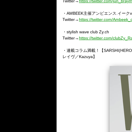
Twitter→
https://twitter.com/jun_bray
・AMBEEK主催アンビエンス.イークvol.
Twitter→
https://twitter.com/Ambeek_of
・stylish wave club
Zy.ch
Twitter→
https://twitter.com/clubZy_
・連載コラム満載！【SARSHI(HERO/Flu
レイヴ／Kazuya】