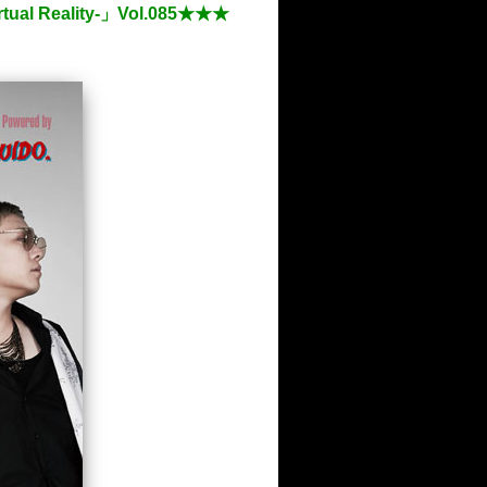
Reality-」Vol.085★★★