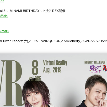
men
3～ MINAMI BIRTHDAY～in渋谷REX開催！
ficial
Raimaru
tter Echo/ナナ)／FEST VAINQUEUR／Smileberry／GARAK’S／B