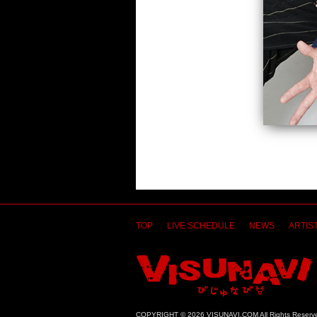
TOP
LIVE SCHEDULE
NEWS
ARTIST
COPYRIGHT © 2026 VISUNAVI.COM All Rights Reserv