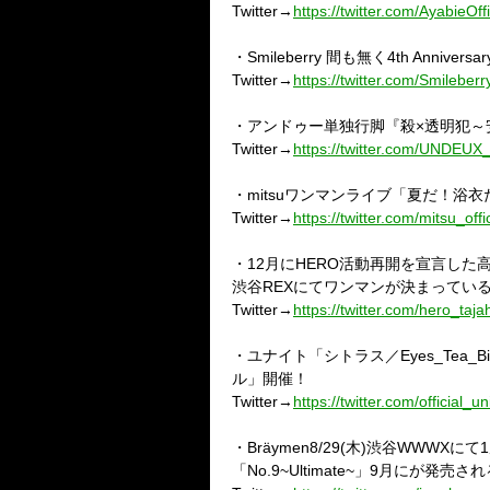
Twitter→
https://twitter.com/AyabieOffi
・Smileberry 間も無く4th Anni
Twitter→
https://twitter.com/Smileberr
・アンドゥー単独行脚『殺×透明犯～安
Twitter→
https://twitter.com/UNDEU
・mitsuワンマンライブ「夏だ！浴
Twitter→
https://twitter.com/mitsu_offic
・12月にHERO活動再開を宣言し
渋谷REXにてワンマンが決まってい
Twitter→
https://twitter.com/hero_taja
・ユナイト「シトラス／Eyes_Tea_Bit
ル」開催！
Twitter→
https://twitter.com/official_un
・Bräymen8/29(木)渋谷WWWXにて1周年
「No.9~Ultimate~」9月にが発売さ