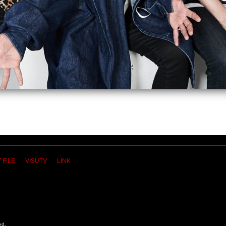
 FILE
VISUTV
LINK
ed.