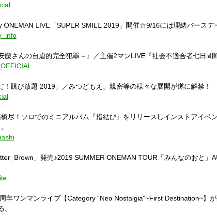
cial
versary ONEMAN LIVE「SUPER SMILE 2019」開催☆9/16には理
y_info
藤さんの自虐的完全犯罪～』／主催2マンLIVE『社会不適合者七日間戦
X_OFFICIAL
衣だ！跳び放題 2019」／みつどもえ、親密等の様々な展開が遂に解禁！
ial
た高橋尽！ソロでのミニアルバム『指結び』をリリースしインストアイベ
る。
hashi
ter_Brown」発売♪2019 SUMMER ONEMAN TOUR「みんなのおと」
ite
ワンマンライブ【Category “Neo Nostalgia”~First Destination
れる。