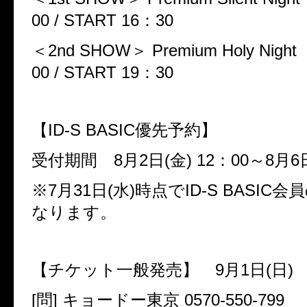
00 / START 16
：
30
＜
2nd SHOW
＞
Premium Holy Night
00 / START 19
：
30
【
ID-S BASIC
優先予約】
受付期間
8
月
2
日
(
金
) 12
：
00
～
8
月
6
※
7
月
31
日
(
水
)
時点で
ID-S BASIC
会員
なります。
【チケット一般発売】
9
月
1
日
(
日
)
[
問
]
キョードー東京
0570-550-799