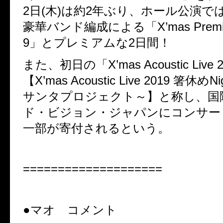
2
日
(
木
)
は約
2
年ぶり、ホール公演で
豪華バンド編成による「
X’mas Premi
9
」とプレミアムな
2
日間！
また、初日の「
X’mas Acoustic Live 
【
X’mas Acoustic Live 2019
箸休め
Ni
サンタプロジェクト～】と称し、
国
ド・ビジョン・ジャパンにコンサー
一部が寄付されるという。
====================
●マオ コメント