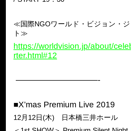
≪国際
NGO
ワールド・ビジョン・ジ
ト≫
https://worldvision.jp/about/cel
rter.html#12
——————————-
■
X’mas Premium Live 2019
12
月
12
日
(
木
)
日本橋三井ホール
＜
1st SHOW
＞
Premium Silent Night