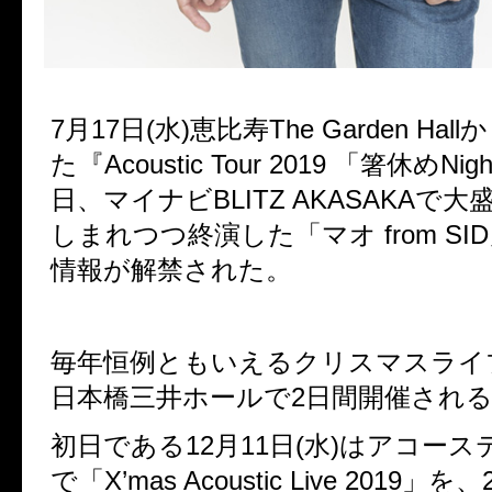
7
月
17
日
(
水
)
恵比寿
The Garden Hall
か
た『
Acoustic Tour 2019
「箸休め
Nigh
日、マイナビ
BLITZ AKASAKA
で大
しまれつつ終演した「マオ
from SID
情報が解禁された。
毎年恒例ともいえるクリスマスライ
日本橋三井ホールで
2
日間開催され
初日である
12
月
11
日
(
水
)
はアコース
で「
X’mas Acoustic Live 2019
」を、