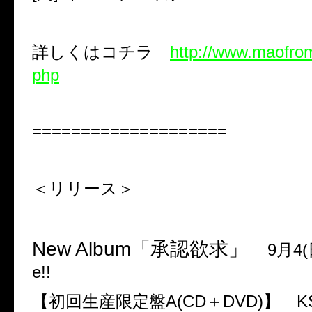
詳しくはコチラ
http://www.maofrom
php
====================
＜リリース＞
New Album
「承認欲求」
9
月
4(
e!!
【初回生産限定盤
A
(
CD
＋
DVD
)
】
K