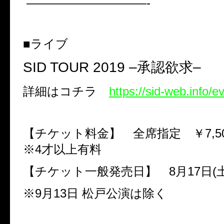
——————————-
■ライブ
SID TOUR 2019 –
承認欲求
–
詳細はコチラ
https://sid-web.info/
【チケット料金】 全席指定 ￥
7,5
※
4
才以上有料
【チケット一般発売日】
8
月
17
日
(
※
9
月
13
日
松戸公演は除く