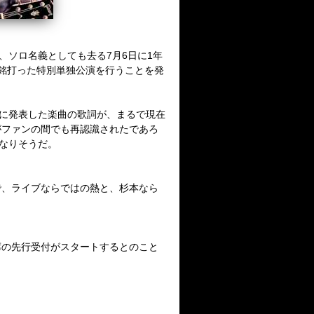
、ソロ名義としても去る
7
月
6
日に
1
年
銘打った特別単独公演を行うことを発
に発表した楽曲の歌詞が、まるで現在
がファンの間でも再認識されたであろ
なりそうだ。
で、ライブならではの熱と、杉本なら
席の先行受付がスタートするとのこと