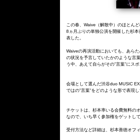
この春、
Waive
（解散中）のほとんど
8
ヵ月ぶりの単独公演を開催した杉本
表した。
Waive
の再演活動においても、あらた
の状況を予言していたかのような言
う中、あえて自らがその
”
言葉
”
にスポ
会場として選んだ渋谷
duo MUSIC E
ではの
”
言葉
”
をどのような形で表現し
チケットは、杉本率いる会費無料の
なので、いち早く参加権をゲットし
受付方法など詳細は、杉本善徳オフ