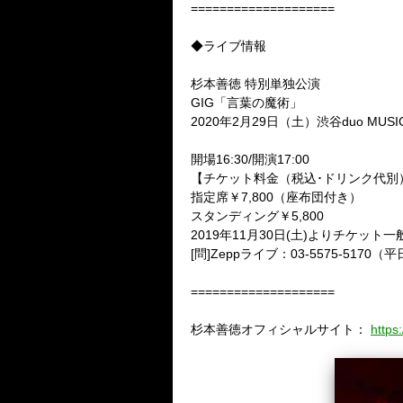
====================
◆
ライブ情報
杉本善徳 特別単独公演
GIG
「言葉の魔術」
2020
年
2
月
29
日（土）渋谷
duo MUS
開場
16:30/
開演
17:00
【チケット料金（税込･ドリンク代別
指定席￥
7,800
（座布団付き）
スタンディング￥
5,800
2019
年
11
月
30
日
(
土
)
よりチケット一
[
問
]Zepp
ライブ：
03-5575-5170
（平
====================
杉本善徳オフィシャルサイト：
https