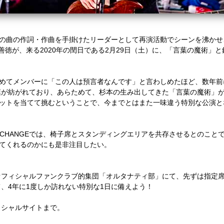
の曲の作詞・作曲を手掛けたリーダーとして再演活動でシーンを沸かせ
善徳が、来る
2020
年の閏日である
2
月
29
日（土）に、「言葉の魔術」と
めてメンバーに「この人は預言者なんです」と言わしめたほど、数年前
葉が紡がれており、あらためて、杉本の生み出してきた「言葉の魔術」
ットを当てて挑むということで、今までとはまた一味違う特別な公演と
XCHANGE
では、椅子席とスタンディングエリアを共存させるとのこと
てくれるのかにも是非注目したい。
オフィシャルファンクラブ的集団「オルタナティ部」にて、先ずは指定
て、
4
年に
1
度しか訪れない特別な
1
日に備えよう！
ィシャルサイトまで。