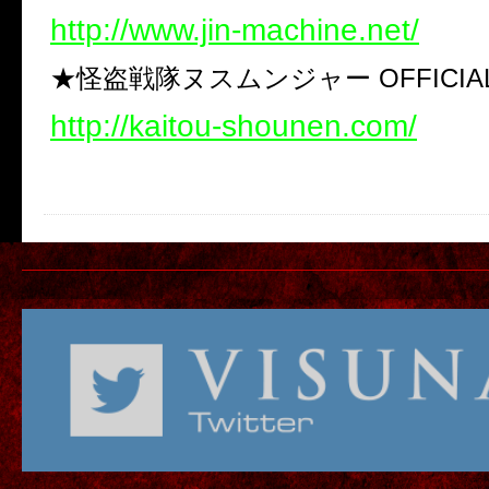
http://www.jin-machine.net/
★怪盗戦隊ヌスムンジャー OFFICIAL
http://kaitou-shounen.com/