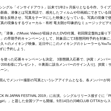
シングル「インサイドアウト」以来で
1
年
2
ヶ月振りとなる今作。ライブ
の新曲。潜像とは写真用語で、感光したフィルムや印画紙にできている
界観を反映させ、写真をテーマにした映像となっている。写真の現像で
真の現像をするヴォーカル・有村 竜太朗が印象的なミュージックビデ
た「潜像」の
Music Video
が収録された
DVD
付属。初回限定盤
B
は撮り下
像」の早期予約キャンペーンとして、対象店にて
3
形態同時予約を対象に
は久々のメイキング映像。近日中にこのメイキングのトレーラーも
YouTu
ずに予約しよう。
シを使った応募キャンペーンも決定。
3
形態購入応募で、
[A
賞：メンバー
計
200
名様にプレゼント。※裏面に該当メンバーのサイン入り
]
、
[B
賞：
ペーン。
因んでメンバー撮影の写真というレアアイテムとなる。各メンバーが何
K IN JAPAN FESTIVAL 2019
」に出演。シングルリリース後すぐに「
P
irl
』」と題した全国ツアーも開催。
9
月
14
日の川崎
CLUB CITTA’
からス