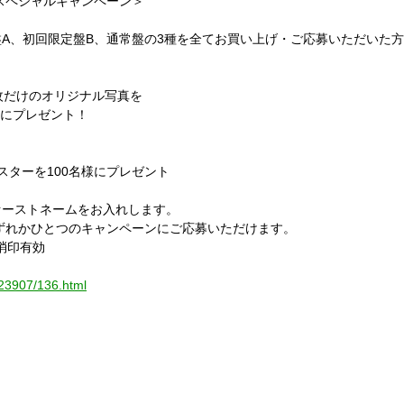
スペシャルキャンペーン＞
盤
A
、初回限定盤
B
、通常盤の
3
種を全てお買い上げ・ご応募いただいた方
枚だけのオリジナル写真を
にプレゼント！
スターを
100
名様にプレゼント
ァーストネームをお入れします。
ずれかひとつのキャンペーンにご応募いただけます。
消印有効
023907/136.html
】