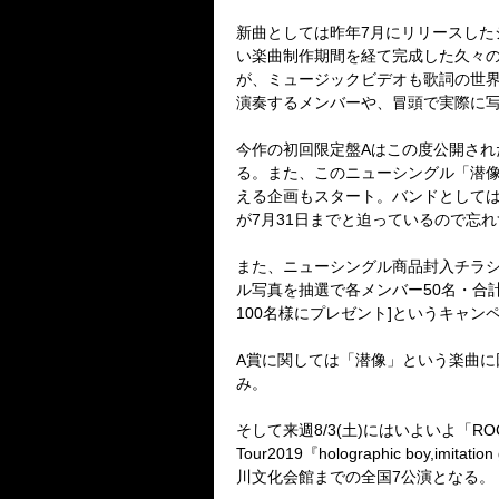
新曲としては昨年
7
月にリリースした
い楽曲制作期間を経て完成した久々
が、ミュージックビデオも歌詞の世
演奏するメンバーや、冒頭で実際に写
今作の初回限定盤
A
はこの度公開され
る。また、このニューシングル「潜
える企画もスタート。バンドとして
が
7
月
31
日までと迫っているので忘れ
また、ニューシングル商品封入チラ
ル写真を抽選で各メンバー
50
名・合
100
名様にプレゼント
]
というキャン
A
賞に関しては「潜像」という楽曲に
み。
そして来週
8/3(
土
)
にはいよいよ「
ROC
Tour2019
『
holographic boy,imitation g
川文化会館までの全国
7
公演となる。