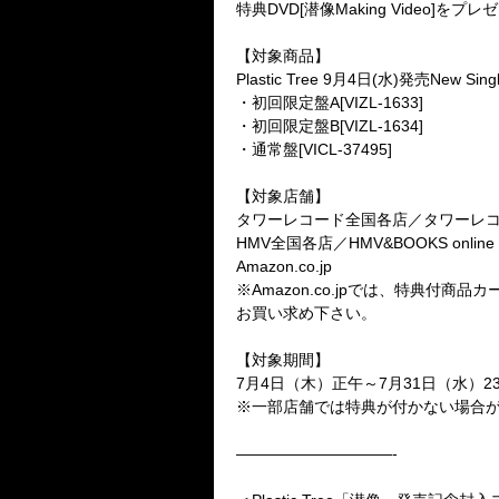
特典
DVD[
潜像
Making Video]
をプレゼ
【対象商品】
Plastic Tree 9
月
4
日
(
水
)
発売
New Sing
・初回限定盤
A[VIZL-1633]
・初回限定盤
B[VIZL-1634]
・通常盤
[VICL-37495]
【対象店舗】
タワーレコード全国各店／タワーレ
HMV
全国各店／
HMV&BOOKS online
Amazon.co.jp
※
Amazon.co.jp
では、特典付商品カ
お買い求め下さい。
【対象期間】
7
月
4
日（木）正午～
7
月
31
日（水）
2
※
一部店舗では特典が付かない場合
——————————-