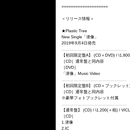
====================
＜リリース情報＞
★Plastic Tree
New Single
「潜像」
2019
年
9
月
4
日発売
…………………………………………
【初回限定盤
A
】
(CD
＋
DVD) / \1,800
［
CD
］通常盤と同内容
［
DVD
］
「潜像」
Music Video
…………………………………………
【初回限定盤
B
】
(CD
＋ブックレット
［
CD
］通常盤と同内容
※
豪華フォトブックレット付属
…………………………………………
【通常盤】
(CD) / \1,200(
＋税
) / VIC
［
CD
］
1.
潜像
2.IC