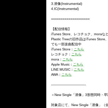
3.
潜像
(Instrumental)
4.IC(Instrumental)
====================
【配信情報】
iTunes Store
、レコチョク、
mora
な
Plastic Tree
の旧作品は
iTunes Store
でも一部楽曲配信中
iTunes Store：
こちら
レコチョク：
こちら
mora：
こちら
Apple Music：
こちら
LINE MUSIC：
こちら
AWA：
こちら
——————————-
＜New Single
「潜像」
3
形態同時・早
対象店にて、
New Single
「潜像」（