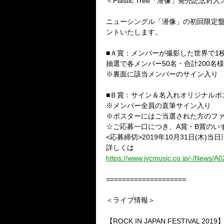
＜Plastic Tree
「潜像」発売記念封入
ニューシングル「潜像」の初回限定
ントいたします。
■
Ａ賞：メンバーが撮影した世界で
1
抽選で各メンバー
50
名・合計
200
名様
※
裏面に該当メンバーのサイン入り
■
Ｂ賞：サイン＆名入れオリジナルポ
※
メンバー全員の直筆サイン入り
※
ポスターにはご当選された方のフ
☆ご応募一口につき、
A
賞・
B
賞のい
<
応募締切
>2019
年
10
月
31
日
(
木
)
当日
詳しくは
https://www.jvcmusic.co.jp/-/News/A
====================
＜ライブ情報＞
【
ROCK IN JAPAN FESTIVAL 2019