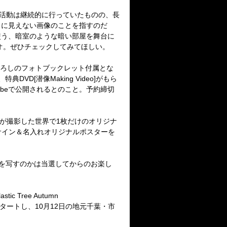
活動は継続的に行っていたものの、長
目に見えない画像のことを指すのだ
使う、暗室のような暗い部屋を舞台に
オ。ぜひチェックしてみてほしい。
ろしのフォトブックレット付属とな
、特典
DVD[
潜像
Making Video]
がもら
be
で公開されるとのこと。予約締切
が撮影した世界で
1
枚だけのオリジナ
サイン＆名入れオリジナルポスターを
を写すのかは当選してからのお楽し
lastic Tree Autumn
タートし、
10
月
12
日の地元千葉・市