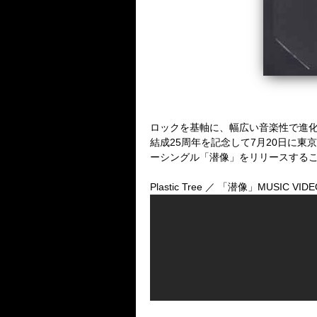
ロックを基軸に、幅広い音楽性で進
結成
25
周年を記念して
7
月
20
日に東京
ーシングル「潜像」をリリースする
Plastic Tree
／
「潜像」
MUSIC VIDE