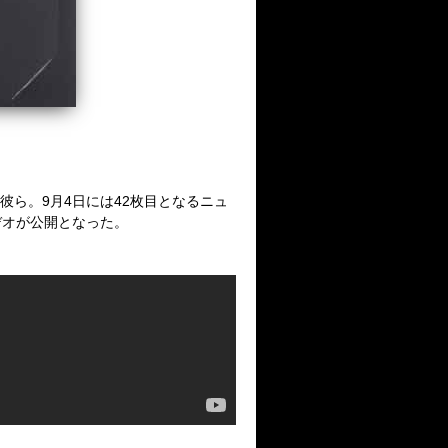
彼ら。
9
月
4
日には
42
枚目となるニュ
デオが公開となった。