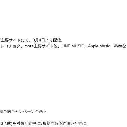
ど主要サイトにて、
9
月
4
日より配信。
、レコチョク、
mora
主要サイト他、
LINE MUSIC
、
Apple Music
、
AWA
な
期予約キャンペーン企画＞
全
3
形態
)
を対象期間中に
3
形態同時予約頂いた方に、