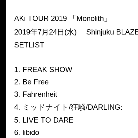
AKi TOUR 2019
「
Monolith
」
2019
年
7
月
24
日
(
水
)
Shinjuku BLAZ
SETLIST
1. FREAK SHOW
2. Be Free
3. Fahrenheit
4.
ミッドナイト
/
狂騒
/DARLING:
5. LIVE TO DARE
6. libido