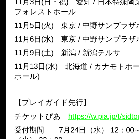
11
月
3
日
(
日・祝
)
愛知
/
日本特殊陶
フォレストホール
11
月
5
日
(
火
)
東京
/
中野サンプラ
11
月
6
日
(
水
)
東京
/
中野サンプラ
11
月
9
日
(
土
)
新潟
/
新潟テルサ
11
月
13
日
(
水
)
北海道
/
カナモトホ
ホール
)
【プレイガイド先行】
チケットぴあ
https://w.pia.jp/t/sidt
受付期間
7
月
24
日（水）
12
：
00