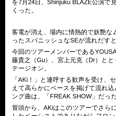
を
7
月
24
日、
Shinjuku BLAZE
公演で
くった。
客電が消え、場内に情熱的で妖艶な
ったスパニッシュな
SE
が流れだす
今回のツアーメンバーである
YOUS
藤貴之（
Gu
）、宮上元克（
Dr
）とと
テージオン。
「
AKi
！」と連呼する歓声を受け、
えて高らかにベースを掲げて流れ込
ング曲は、「
FREAK SHOW
」だっ
冒頭から、
AKi
はこのツアーでさら
したベーシストでありながらフロン