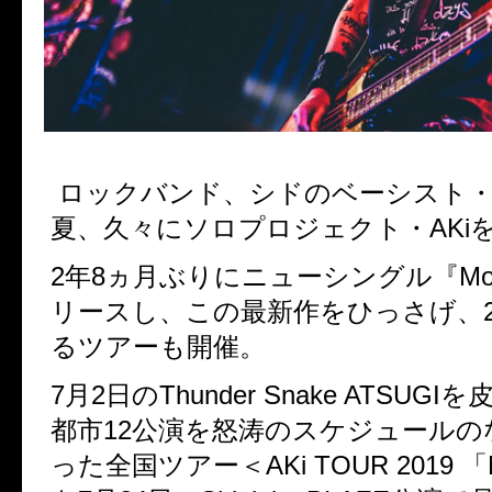
ロックバンド、シドのベーシスト・
夏、久々にソロプロジェクト・
AKi
2
年
8
ヵ月ぶりにニューシングル『
Mo
リースし、この最新作をひっさげ、
るツアーも開催。
7
月
2
日の
Thunder Snake ATSUGI
を
都市
12
公演を怒涛のスケジュールの
った全国ツアー＜
AKi TOUR 2019
「