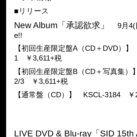
■リリース
New Album
「承認欲求」
9
月
4(
e!!
【初回生産限定盤
A
（
CD
＋
DVD
）
1
￥
3,611+
税
【初回生産限定盤
B
（
CD
＋写真集
2/3
￥
3,611+
税
【通常盤（
CD
）】
KSCL-3184
￥
LIVE DVD & Blu-ray
「
SID 15th 