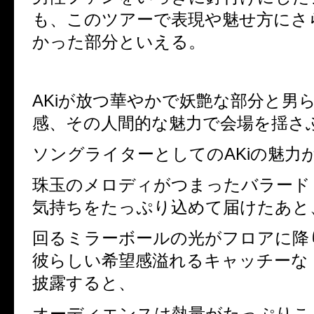
も、このツアーで表現や魅せ方にさ
かった部分といえる。
AKi
が放つ華やかで妖艶な部分と男
感、その人間的な魅力で会場を揺さ
ソングライターとしての
AKi
の魅力
珠玉のメロディがつまったバラード
気持ちをたっぷり込めて届けたあと
回るミラーボールの光がフロアに降
彼らしい希望感溢れるキャッチーな
披露すると、
オーディエンスは熱量がたっぷりこ