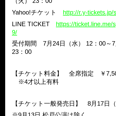
（火）
23
：
00
Yahoo!
チケット
http://r.y-tickets.jp
LINE TICKET
https://ticket.line.me/
9/
受付期間
7
月
24
日（水）
12
：
00
～
7
23
：
00
【チケット料金】 全席指定 ￥
7,5
※
4
才以上有料
【チケット一般発売日】
8
月
17
日
※
9
月
13
日 松戸公演は除く