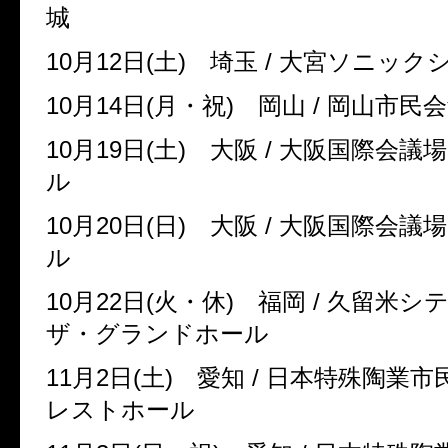
城
10
月
12
日
(
土
)
埼玉
/
大宮ソニック
10
月
14
日
(
月・祝
)
岡山
/
岡山市民
10
月
19
日
(
土
)
大阪
/
大阪国際会議
ル
10
月
20
日
(
日
)
大阪
/
大阪国際会議
ル
10
月
22
日
(
火・休
)
福岡
/
久留米シ
ザ・グランドホール
11
月
2
日
(
土
)
愛知
/
日本特殊陶業市
レストホール