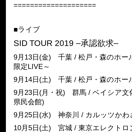
====================
■ライブ
SID TOUR 2019 –
承認欲求
–
9
月
13
日
(
金
)
千葉
/
松戸・森のホー
限定
LIVE
～
9
月
14
日
(
土
)
千葉
/
松戸・森のホー
9
月
23
日
(
月・祝
)
群馬
/
ベイシア文
県民会館
)
9
月
25
日
(
水
)
神奈川
/
カルッツか
10
月
5
日
(
土
)
宮城
/
東京エレクトロ