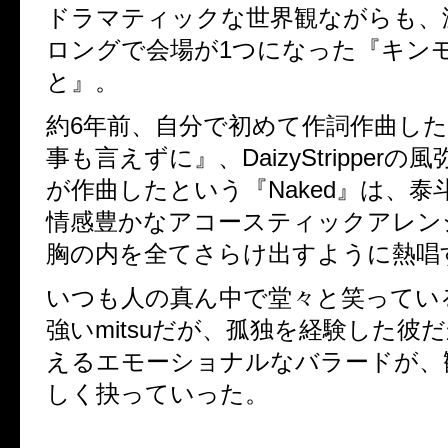
ドラマティックな世界観ながらも、
ロングで会場が1つになった『キン
と』。
約6年前、自分で初めて作詞作曲し
事も言えずに』、DaizyStripperの風
が作曲したという『Naked』は、泰
情感豊かなアコースティックアレン
胸の内を全てさらけ出すように熱唱
いつも人の真ん中で堂々と笑ってい
強いmitsuだが、孤独を経験した彼
えるエモーショナルなバラードが、
しく抉っていった。