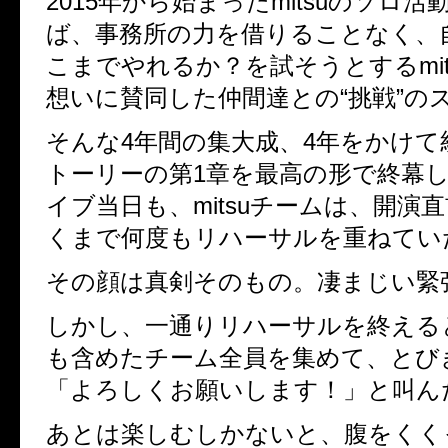
2015年から始まったmitsuのソロ
ば、事務所の力を借りることなく、
こまでやれるか？を試そうとするmit
想いに賛同した仲間達との“挑戦”の
そんな4年間の集大成、4年をかけて
トーリーの第1章を最高の形で終幕
イブ当日も、mitsuチームは、開演
くまで何度もリハーサルを重ねてい
その顔は真剣そのもの。凄まじい緊
しかし、一通りリハーサルを終える
も含めたチーム全員を集めて、とび
「よろしくお願いします！」と叫んだm
あとは楽しむしかないと、腹をくく