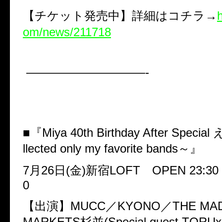
【チケット発売中】詳細はコチラ
→
om/news/211718
——————————-
■『
Miya 40th Birthday After Special
llected only my favorite bands
～』
7
月
26
日
(
金
)
新宿
LOFT
OPEN 23
:
30
0
【出演】
MUCC
／
KYONO
／
THE MA
MARKETS
杉並
(Special guest TORUx