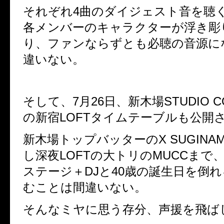
それぞれ
4
曲のダイジェスト音を聴
各メンバーのキャラクターが浮き彫
り、ファンならずとも必聴の音源に
違いない。
そして、
7
月
26
日、新木場
STUDIO 
の新宿
LOFT
タイムテーブルも公開
新木場トップバッターの
X SUGINAM
し深夜
LOFT
の大トリの
MUCC
まで
ステージ＋
DJ
と
40
歳の誕生日を倒れ
むことは間違いない。
そんなミヤに思う存分、声援を飛ば