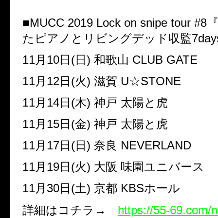
■
MUCC 2019 Lock on snipe tour #8
たピアノとリビングデッド収監
7day
11
月
10
日
(
日
)
和歌山
CLUB GATE
11
月
12
日
(
火
)
滋賀
U
☆
STONE
11
月
14
日
(
木
)
神戸 太陽と虎
11
月
15
日
(
金
)
神戸 太陽と虎
11
月
17
日
(
日
)
奈良
NEVERLAND
11
月
19
日
(
火
)
大阪 味園ユニバース
11
月
30
日
(
土
)
京都
KBS
ホール
詳細はコチラ
→
https://55-69.com