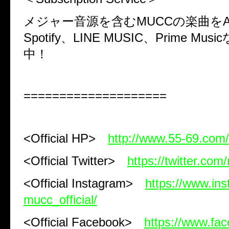
メジャー音源を含む
MUCC
の楽曲を
A
Spotify
、
LINE MUSIC
、
Prime Music
中！
====================
<Official HP>
http://www.55-69.com/
<Official Twitter>
https://twitter.com
<Official Instagram>
https://www.in
mucc_official/
<Official Facebook>
https://www.fa