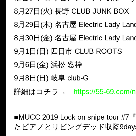
8
月
27
日
(
火
)
長野
CLUB JUNK BOX
8
月
29
日
(
木
)
名古屋
Electric Lady Lan
8
月
30
日
(
金
)
名古屋
Electric Lady Lan
9
月
1
日
(
日
)
四日市
CLUB ROOTS
9
月
6
日
(
金
)
浜松 窓枠
9
月
8
日
(
日
)
岐阜
club-G
詳細はコチラ
→
https://55-69.com
■
MUCC 2019 Lock on snipe tour #7
たピアノとリビングデッド収監
9day