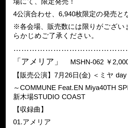
場にて、限定発売！
4
公演合わせ、
6,940
枚限定の発売と
※各会場、販売数には限りがござい
らかじめご了承ください。
……………………………………
「アメリア」
MSHN-062
￥
2,00
【販売公演】
7
月
26
日
(
金
)
＜ミヤ
day
～
COMMUNE Feat.EN Miya40TH SP
新木場
STUDIO COAST
【収録曲】
01.
アメリア