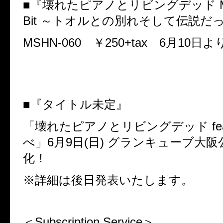
■『壊れたピアノとリビングデッド
M
Bit
～トオルとの別れそして伝説だ
MSHN-060
￥
250+tax
6
月
10
日よ
■『タイトル未定』
「壊れたピアノとリビングデッド
fe
べ」
6
月
9
日
(
日
)
グランキューブ大阪
化！
※詳細は後日発表いたします。
＜
Subscription Service
＞