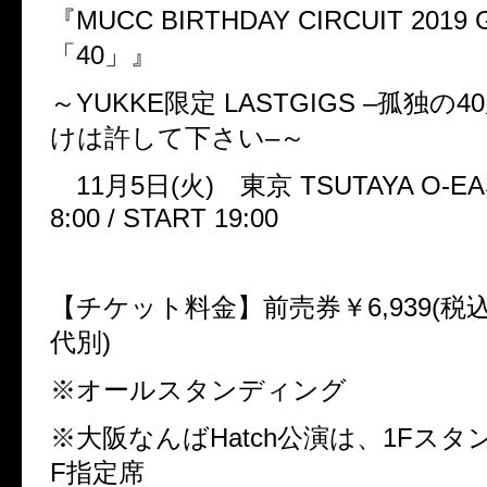
『
MUCC BIRTHDAY CIRCUIT 2019 Gr
「
40
」』
～
YUKKE
限定
LASTGIGS –
孤独の
40
けは許して下さい
–
～
11
月
5
日
(
火
)
東京
TSUTAYA O-EA
8:00 / START 19:00
【チケット料金】前売券￥
6,939(
税
代別
)
※オールスタンディング
※大阪なんば
Hatch
公演は、
1F
スタ
F
指定席