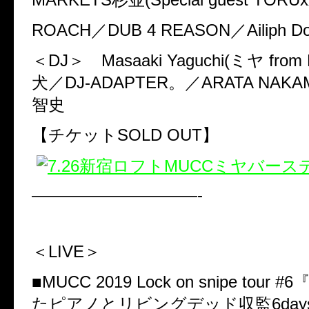
ROACH
／
DUB 4 REASON
／
Ailiph D
＜
DJ
＞
Masaaki Yaguchi(
ミヤ
from
犬／
DJ-ADAPTER
。／
ARATA NAK
智史
【チケット
SOLD OUT
】
——————————-
＜
LIVE
＞
■
MUCC 2019 Lock on snipe tour #6
たピアノとリビングデッド収監
6day