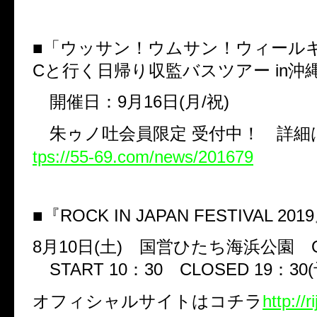
■「ウッサン！ウムサン！ウィール
C
と行く日帰り収監バスツアー
in
沖
開催日：
9
月
16
日
(
月
/
祝
)
朱ゥノ吐会員限定
受付中！ 詳細
tps://55-69.com/news/201679
■『
ROCK IN JAPAN FESTIVAL 2019
8
月
10
日
(
土
)
国営ひたち海浜公園
START 10
：
30
CLOSED 19
：
30(
オフィシャルサイトはコチラ
http://ri