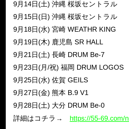
9
月
14
日
(
土
)
沖縄 桜坂セントラル
9
月
15
日
(
日
)
沖縄 桜坂セントラル
9
月
18
日
(
水
)
宮崎
WEATHR KING
9
月
19
日
(
木
)
鹿児島
SR HALL
9
月
21
日
(
土
)
長崎
DRUM Be-7
9
月
23
日
(
月
/
祝
)
福岡
DRUM LOGOS
9
月
25
日
(
水
)
佐賀
GEILS
9
月
27
日
(
金
)
熊本
B.9 V1
9
月
28
日
(
土
)
大分
DRUM Be-0
詳細はコチラ
→
https://55-69.com