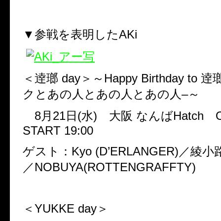
▼参戦を表明したAKi
＜逹瑯
day
＞～
Happy Birthday to
逹
クとあの人とあの人とあの人
–
～
8
月
21
日
(
水
)
大阪
なんば
Hatch
START 19:00
ゲスト：
Kyo (D’ERLANGER)
／綾小
／
NOBUYA(ROTTENGRAFFTY)
＜
YUKKE day
＞