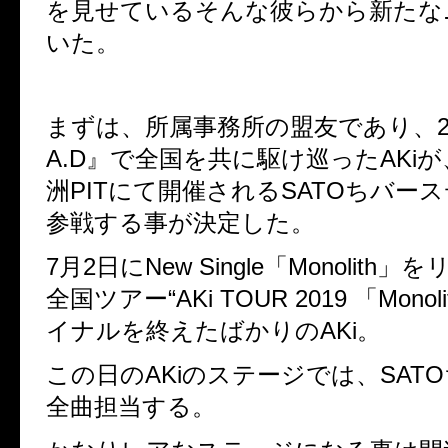
を見せているそんな彼らから新たな
いた。
まずは、所属事務所の盟友であり、
A.D
』で全国を共に駆け巡った
AKi
が
洲
PIT
にて開催される
SATO
ちバース
参戦する事が決定した。
7
月
2
日に
New Single
「
Monolith
」を
全国ツアー
“AKi TOUR 2019
「
Monoli
イナルを終えたばかりの
AKi
。
この日の
AKi
のステージでは、
SATO
全曲担当する。