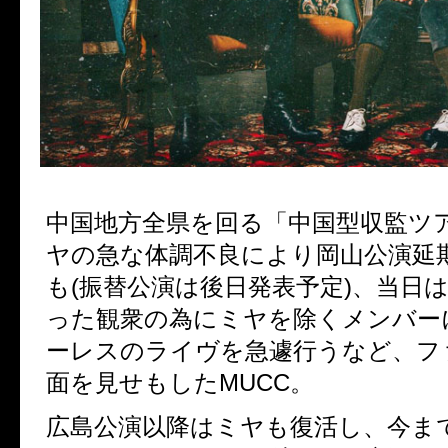
中国地方全県を回る「中国型収監ツ
ヤの急な体調不良により岡山公演延
も
(
振替公演は後日発表予定
)
、当日
った観衆の為にミヤを除くメンバー
ーレスのライヴを急遽行うなど、フ
面を見せもした
MUCC
。
広島公演以降はミヤも復活し、今ま