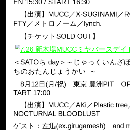
EN 15:30 / START 16:30
【出演】
MUCC
／
X-SUGINAMI
／
R
FTY
／メトロノーム／
lynch.
【チケット
SOLD OUT
】
＜
SATO
ち
day
＞～じゃっくいんざ
ちのおたんじょうかい
–
～
8
月
12
日
(
月
/
祝
)
東京
豊洲
PIT
OP
TART 17:00
【出演】
MUCC
／
AKi
／
Plastic tree
NOCTURNAL BLOODLUST
ゲスト：左迅
(ex.girugamesh)
and 