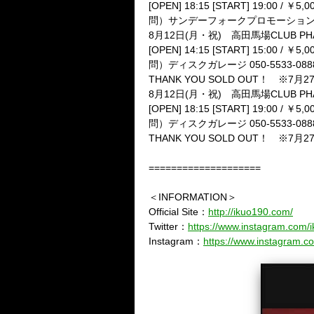
[OPEN] 18:15 [START] 19:00 /
￥
5,0
問）サンデーフォークプロモーショ
8
月
12
日
(
月・祝
)
高田馬場
CLUB PH
[OPEN] 14:15 [START] 15:00 /
￥
5,0
問）ディスクガレージ
050-5533-088
THANK YOU SOLD OUT
！
※
7
月
2
8
月
12
日
(
月・祝
)
高田馬場
CLUB PH
[OPEN] 18:15 [START] 19:00 /
￥
5,0
問）ディスクガレージ
050-5533-088
THANK YOU SOLD OUT
！
※
7
月
2
====================
＜INFORMATION＞
Official Site
：
http://ikuo190.com/
Twitter
：
https://www.instagram.com/
Instagram
：
https://www.instagram.c