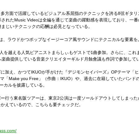
、多方面で活躍しているビジュアル系屈指のテクニックを誇る
8
弦ギタリ
影された
Music Video
は全編を通じて楽曲の躍動感を表現しており、一番
凄まじいテクニックの応酬は必見となっている。
は、ラウドかつポップなイージーコア風サウンドにテクニカルな要素を
人を越える人気ピアニストまらしぃもゲストで
1
曲参加。さらに、これ
へ楽曲提供している音楽クリエイターギルド月蝕會議も作詞で参加して
グに加え、かつて
IKUO
が手がけた『デジモンセイバーズ』
OP
テーマ「ヒ
マ「
Make you Free
」（作曲：
IKUO
）や、過去に在籍していたバンド
ーカルを披露している。
バー行う東名阪ツアーは、東京
2
公演は一度ソールドアウトしてしまった
ひかえているので、こちらも要チェックだ。
ass.com/