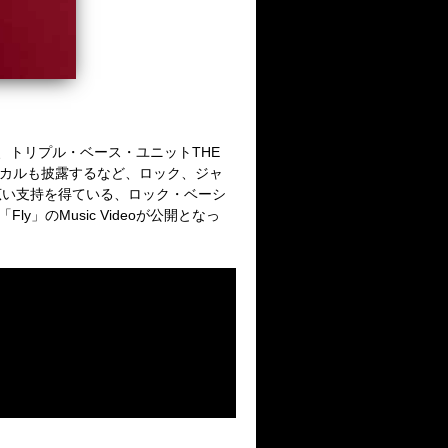
、トリプル・ベース・ユニット
THE
カルも披露するなど、ロック、ジャ
広い支持を得ている、ロック・ベーシ
「
Fly
」の
Music Video
が公開となっ