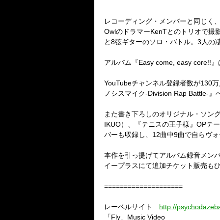
レコーディング・メンバーと同じく
Owl
のドラマー
KenT
とのトリオで撮
と
8
弦ギターのソロ・バトル。
3
人の
アルバム『
Easy come, easy core!!
』
YouTube
チャンネル登録者数が
130
万
ノシスマイク
-Division Rap Battle-
』
また書き下ろしのオリジナル・ソン
IKUO
）、『テニスの王子様』
OP
テー
バーも収録し、
12
曲中
9
曲で自らヴォ
本作を引っ提げてアルバム録音メン
イープラスにて追加チケット販売も
====================
レーベルサイト
http://psychodazeb
「
Fly
」
Music Video