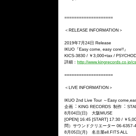
====================
＜RELEASE INFORMATION＞
2019
年
7
月
24
日
Release
IKUO
『
Easy come, easy core!!
』
KICS-3830 /
￥
3,000+tax / PSYCH
詳細：
http://www.kingrecords.co.jp/
====================
＜LIVE INFORMATION＞
IKUO 2nd Live Tour
～
Easy come,eas
企画
︓
KING RECORDS
制作
︓
STA
8
月
04
日
(
日
)
大阪
MUSE
[OPEN] 16:45 [START] 17:30 /
￥
5,0
問）サウンドクリエーター
06-6357-
8
月
05
日
(
月
)
名古屋
ell.FITS ALL