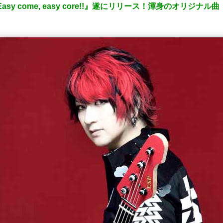
y come, easy core!!』遂にリリース！渾身のオリジナル曲「F