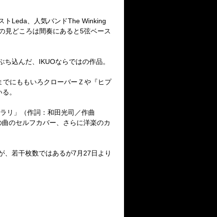
スト
Leda
、人気バンド
The Winking
の見どころは間奏にあると
5
弦ベース
ぶち込んだ、
IKUO
ならではの作品。
までにももいろクローバーＺや『ヒプ
いる。
ラリ」（作詞：和田光司／作曲
の曲のセルフカバー、さらに洋楽のカ
が、若干枚数ではあるが
7
月
27
日より