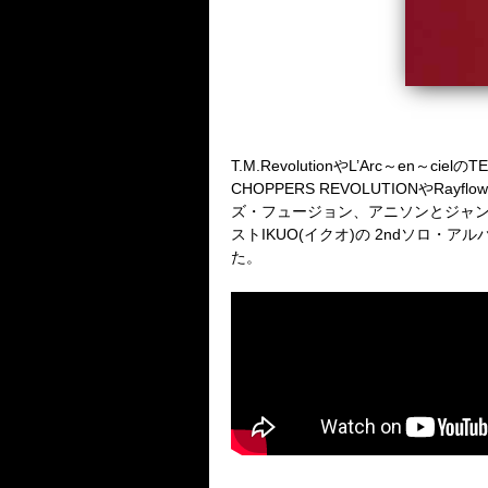
T.M.Revolution
や
L’Arc
～
en
～
ciel
の
TE
CHOPPERS REVOLUTION
や
Rayflow
ズ・フュージョン、アニソンとジャ
スト
IKUO(
イクオ
)
の
2nd
ソロ・アル
た。