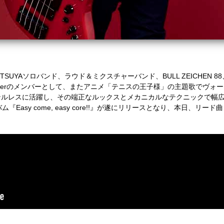
TSUYA
ソロバンド、ラウド＆ミクスチャーバンド、
BULL ZEICHEN 88
er
のメンバーとして、またアニメ「テニスの王子様」の主題歌でヴォー
ンルレスに活躍し、その端正なルックスとメカニカルなテクニックで幅
バム『
Easy come, easy core!!
』が遂にリリースとなり、本日、リード曲