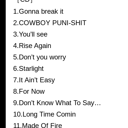
1.Gonna break it
2.COWBOY PUNI-SHIT
3.You’ll see
4.Rise Again
5.Don’t you worry
6.Starlight
7.It Ain’t Easy
8.For Now
9.Don’t Know What To Say…
10.Long Time Comin
11.Made Of Fire