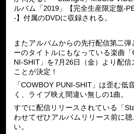
ルバム「
2019
」【完全生産限定盤
-P
-
】付属の
DVD
に収録される。
またアルバムからの先行配信第二弾
ーのタイトルにもなっている楽曲「
NI-SHIT
」を
7
月
26
日（金）より配信
ことが決定！
「
COWBOY PUNI-SHIT
」は歪む低
く、ライブ映え間違い無しの
1
曲。
すでに配信リリースされている「
Sta
わせてぜひアルバムリリース前に聴
い。