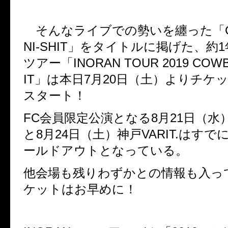
そんなライブでの勢いを纏った「
NI-SHIT
」をタイトルに掲げた、約
1
ツアー「
INORAN TOUR 2019 COW
IT
」は本日
7
月
20
日（土）よりチケッ
スタート！
FC
会員限定公演となる
8
月
21
日（水
と
8
月
24
日（土）神戸
VARIT.
はすで
ールドアウトとなっている。
他会場も残りわずかとの情報も入っ
ケットはお早めに！