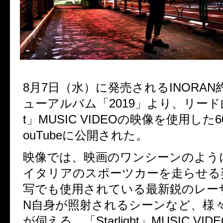
8
月
7
日（水）に発売される
INORAN
ューアルバム「
2019
」より、リード
t
」
MUSIC VIDEO
の映像を使用した
6
ouTube
に公開された。
映像では、映画のワンシーンのよう
イタリアのスポーツカーを走らせる
写でも使用されている最新鋭のレー
N
自身が照射されるシーンなど、様
が伺える。「
Starlight
」
MUSIC VID