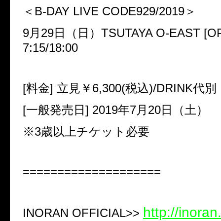
＜
B-DAY LIVE CODE929/2019
＞
9
月
29
日（日）
TSUTAYA O-EAST [O
7:15/18:00
[
料金
]
立見￥
6,300(
税込
)/DRINK
代別
[
一般発売日
] 2019
年
7
月
20
日（土）
※
3
歳以上チケット必要
====================
http://inoran
INORAN OFFICIAL>>