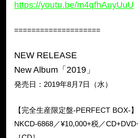
https://youtu.be/m4qfhAuyUuU
====================
NEW RELEASE
New Album
「
2019
」
発売日：
2019
年
8
月
7
日（水）
【完全生産限定盤
-PERFECT BOX-
】
NKCD-6868
／
¥10,000+
税／
CD+DVD
［
CD
］