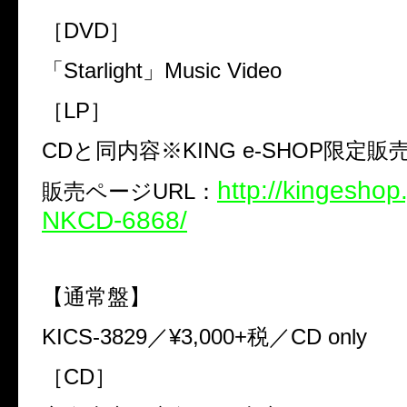
［
DVD
］
「
Starlight
」
Music Video
［
LP
］
CD
と同内容※
KING e-SHOP
限定販
http://kingeshop
販売ページ
URL
：
NKCD-6868/
【通常盤】
KICS-3829
／
¥3,000+
税／
CD only
［
CD
］