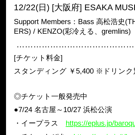
12/22(
日
) [
大阪府
] ESAKA MUS
Support Members
：
Bass
高松浩史
(T
ERS) / KENZO(
彩冷える、
gremlins)
……………………………………
[
チケット料金
]
スタンディング ￥
5,400
※ドリンク
◎チケット一般発売中
●
7/24
名古屋～
10/27
浜松公演
・イープラス
https://eplus.jp/baroq