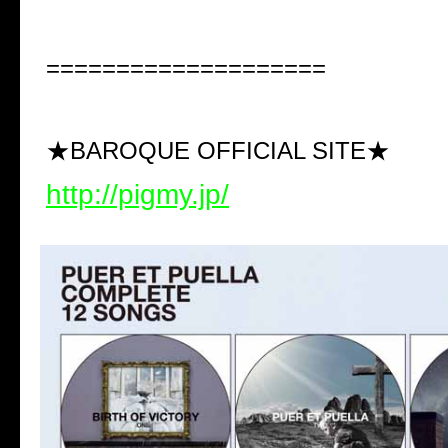
====================
★BAROQUE OFFICIAL SITE★
http://pigmy.jp/