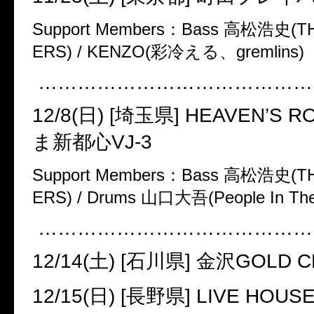
Support Members
：
Bass
高松浩史
(T
ERS) / KENZO(
彩冷える、
gremlins)
……………………………………
12/8(
日
) [
埼玉県
] HEAVEN’S R
ま新都心
VJ-3
Support Members
：
Bass
高松浩史
(T
ERS) / Drums
山口大吾
(People In Th
……………………………………
12/14(
土
) [
石川県
]
金沢
GOLD C
12/15(
日
) [
長野県
] LIVE HOUSE