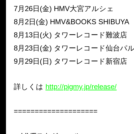
7
月
26
日
(
金
) HMV
大宮アルシェ
8
月
2
日
(
金
) HMV&BOOKS SHIBUYA
8
月
13
日
(
火
)
タワーレコード難波店
8
月
23
日
(
金
)
タワーレコード仙台パ
9
月
29
日
(
日
)
タワーレコード新宿店
詳しくは
http://pigmy.jp/release/
====================