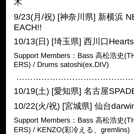
木
9/23(
月
/
祝
) [
神奈川県
]
新横浜
NE
EACH!!
10/13(
日
) [
埼玉県
]
西川口
Hearts
Support Members
：
Bass
高松浩史
(T
ERS) / Drums satoshi(ex.DIV)
……………………………………
10/19(
土
) [
愛知県
]
名古屋
SPAD
10/22(
火
/
祝
) [
宮城県
]
仙台
darwi
Support Members
：
Bass
高松浩史
(T
ERS) / KENZO(
彩冷える、
gremlins)