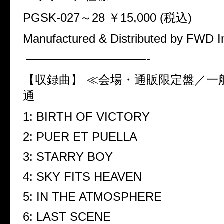
PGSK-027
～
28
￥
15,000 (
税込
)
Manufactured & Distributed by FWD I
——————————-
【収録曲】 ≪会場・通販限定盤／一
通
1: BIRTH OF VICTORY
2: PUER ET PUELLA
3: STARRY BOY
4: SKY FITS HEAVEN
5: IN THE ATMOSPHERE
6: LAST SCENE