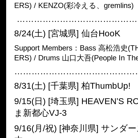
ERS) / KENZO(
彩冷える、
gremlins)
……………………………………
8/24(
土
) [
宮城県
]
仙台
HooK
Support Members
：
Bass
高松浩史
(T
ERS) / Drums
山口大吾
(People In Th
……………………………………
8/31(
土
) [
千葉県
]
柏
ThumbUp!
9/15(
日
) [
埼玉県
] HEAVEN
’
S R
ま新都心
VJ-3
9/16(
月
/
祝
) [
神奈川県
]
サンダー