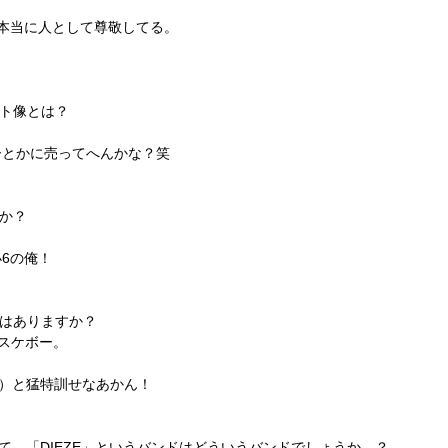
本当に人として尊敬してる。
ト像とは？
ーとかに売ってへんかな？笑
か？
6の俺！
はありますか？
スケボー。
。
Rain.）と猛特訓せなあかん！
けて…「DIEZE」というバンドはどういうバンドでしょうか…？