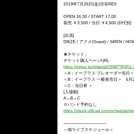
2019年7月26日(金)渋谷REX
OPEN 16:30 / START 17:00
前売 ￥3,500 / 当日 ￥4,500 (D代別)
[出演]
DIEZE / アクメ(Guest) / SiREN / 
★チケット：
チケット購入ページURL
https://eplus.jp/sf/detail/288879000
＜A：イープラス プレオーダー先行＞
＜B：イープラス 一般発売日＞ 5月26日
＜C：当日券 ＞
[入場順]
A→B→C
※バンド予約なし
https://dieze-official.com/schedule/de
——————————-
＜他ライブスケジュール＞