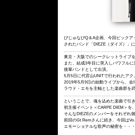
びじゅなびQ＆A企画、今回ピックアップするの
されたバンド「DIEZE（ダイズ）
…………………………………………
東京・大阪でのシークレットライブを経て
また、結成3年目に突入しパワフルに活
後輩バンドとして出演。
5月5日に代官山UNITで行われたア
2019年5月9日の始動ライブから、会
ラウド・エモを主軸とした楽曲群を武
…………………………………………
ということで、魂を込めた楽曲で引
初主催イベント＜CARPE DIEM＞
そんなDIEZEのメンバーをそれぞ
前回のGt.Remさんに続き、今回はV
エモーショナルな歌声の秘密を・・