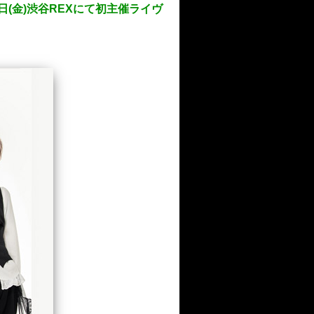
日(金)渋谷REXにて初主催ライヴ