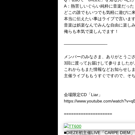
A：熱苦しいぐらい純粋に音楽だっ
どこの誰でもいつでも気軽に遊びに
本当に伝えたい事はライブで言いま
音楽は娯楽なんでみんな自由に楽し
俺らも本気で楽しんでます！
——————————-
メンバーのみなさま、ありがとうご
3回に渡ってお届けして参りましたが
これからもまた情報などお知らせし
主催ライブももうすぐですので、そち
会場限定CD「Liar」
https://www.youtube.com/watch?v=q
====================
■DIEZE初主催LIVE「CARPE DIEM」