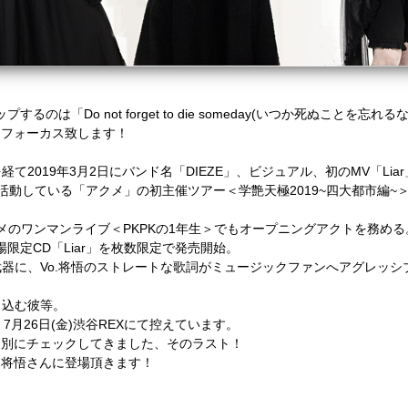
は「Do not forget to die someday(いつか死ぬことを忘れる
」にフォーカス致します！
2019年3月2日にバンド名「DIEZE」、ビジュアル、初のMV「Lia
動している「アクメ」の初主催ツアー＜学艶天極2019~四大都市編~＞
クメのワンマンライブ＜PKPKの1年生＞でもオープニングアクトを務める
場限定CD「Liar」を枚数限定で発売開始。
器に、Vo.将悟のストレートな歌詞がミュージックファンへアグレッシ
き込む彼等。
を、7月26日(金)渋谷REXにて控えています。
れ個別にチェックしてきました、そのラスト！
o.将悟さんに登場頂きます！
・