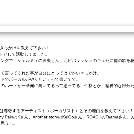
、きっかけを教えて下さい！
トとして活動してました。
ミングで、シェルミィの凌央くん、元ビバラッシュのキュセに俺の歌を
って言ってくれた事が自分にとってはでかいきっかけ。
ンドでボーカルがやりたい」って書いてて。
このパートが一番俺に向いてるって思ってる。性格とか、精神的な部分
たは尊敬するアーティスト（ボーカリスト）とその理由を教えて下さい！
my PainのKさん、Another storyのKeiGoさん、ROACHのTaama
と思うし。