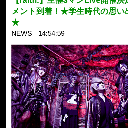
【raith.】主催3マンLive開
メント到着！★学生時代の思い
★
NEWS - 14:54:59