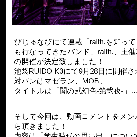
びじゅなびにて連載「raith.を知っ
も行なってきたバンド、raith.、主
の開催が決定致しました！
池袋RUIDO K3にて9月28日に開催
対バンはマゼラン、MOB。
タイトルは「闇の弎幻色-第弐夜-」
そして今回は、動画コメントをメン
ら頂きました！
内容は「学生時代の思い出」につい