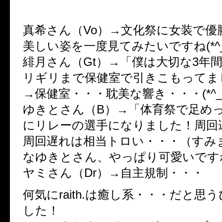
真希さん（Vo）→文化祭に女装で優
美しい姿を一度見てみたいですね(*^_^
緋月さん（Gt）→「僕は大切な3年
リギリまで保健室で引きこもってま
→保健室・・・耽美な響き・・・(*^_^
ゆきとさん（B）→「体育祭で足め
にリレーの選手になりました！周回
周回遅れは相当トロい・・・（すみ
なゆきとさん、やっぱり可愛いですね(*
ヤミさん（Dr）→自主規制・・・
何気にraith.は癒し系・・・だと思
した！