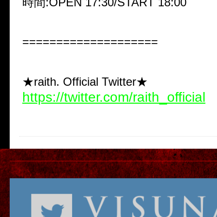
時間:OPEN 17:30/START 18:00
====================
★raith. Official Twitter★
https://twitter.com/raith_official