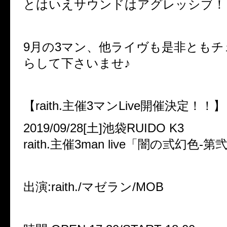
とはいえサウンドはアグレッシブ！
9月の3マン、他ライヴも是非とも
らして下さいませ♪
【raith.主催3マンLive開催決定！！】
2019/09/28[土]池袋RUIDO K3
raith.主催3man live「闇の弎幻色-第
出演:raith./マゼラン/MOB