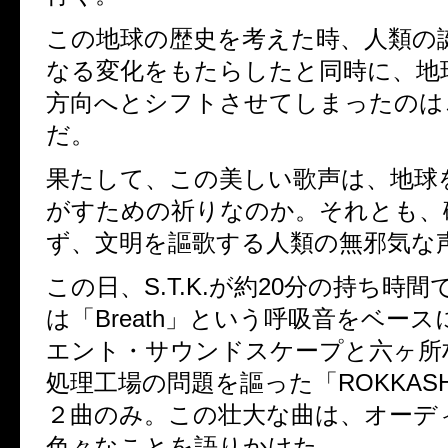
この地球の歴史を考えた時、人類の
なる変化をもたらしたと同時に、地
方向へとシフトさせてしまったのは
だ。
果たして、この美しい歌声は、地球
がすための祈りなのか。それとも、
ず、文明を謳歌する人類の無邪気な
この日、S.T.K.が約20分の持ち時
は「Breath」という呼吸音をベー
エント・サウンドスケープと六ヶ所
処理工場の問題を謳った「ROKKAS
２曲のみ。この壮大な曲は、オーデ
色々なことを語りかけた。