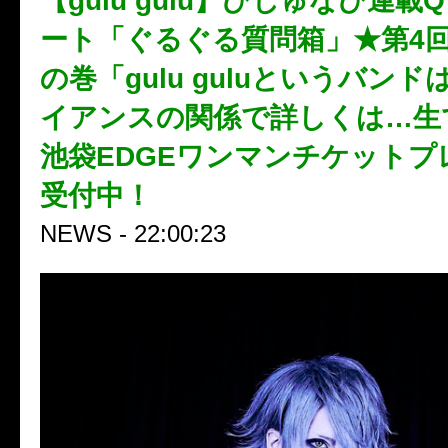
【gulu gulu】びじゅなび連載
ート「ぐるぐる質問箱」★第4回
の巻「gulu guluというバン
イアンスの関係で詳しくは…生
池袋EDGEワンマンチケットプ
受付中！
NEWS - 22:00:23