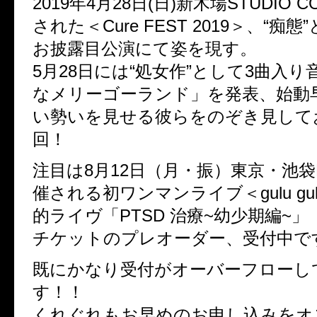
2019年4月28日(日)新木場STUDIO 
された＜Cure FEST 2019＞、“痴
お披露目公演にて姿を現す。
5月28日には“処女作”として3曲入
なメリーゴーランド」を発表、始動
い勢いを見せる彼らをのぞき見して
回！
注目は8月12日（月・振）東京・池袋
催される初ワンマンライブ＜gulu gu
的ライヴ「PTSD 治療~幼少期編~」
チケットのプレオーダー、受付中で
既にかなり受付がオーバーフローし
す！！
くれぐれもお早めのお申し込みをオ