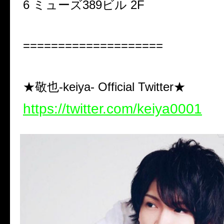
6 ミューズ389ビル 2F
====================
★敬也-keiya- Official Twitter★
https://twitter.com/keiya0001