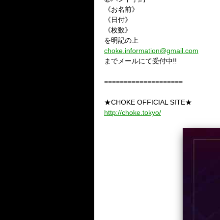
《お名前》
《日付》
《枚数》
を明記の上
choke.information@gmail.com
までメールにて受付中!!
====================
★CHOKE OFFICIAL SITE★
http://choke.tokyo/