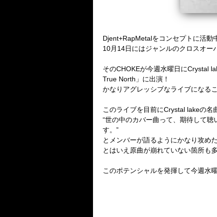
Djent+RapMetalをコンセプトに活
10月14日にはジャンルのクロスオーバ
そのCHOKEが今週水曜日にCrystal la
True North」に出演！
かなりアグレッシブなライブになる
このライブを目前にCrystal lakeの
“世の中のカバー曲って、期待して聴
す。”
とメンバーが語るようにかなり攻め
とはいえ原曲が崩れていない箇所も
このポテンシャルを発揮して今週水