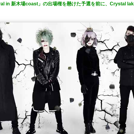
stival in 新木場coast」の出場権を懸けた予選を前に、Crystal 