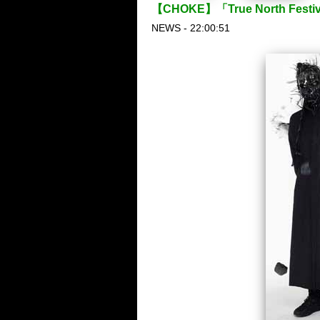
【CHOKE】「True North Fe
NEWS - 22:00:51