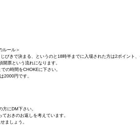
のルール＞
じびきで決まる、というのと18時半までに入場された方は2ポイント、
5分頃開票という流れになります。
分までの時間をCHOKEに下さい。
は2000円です。
erの方にDM下さい。
とっておきのお返しを考えています。
見せましょう。