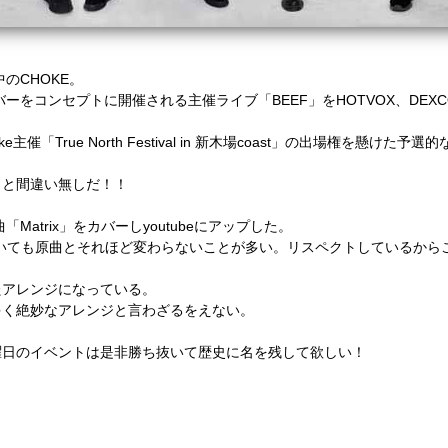
動中のCHOKE。
ーをコンセプトに開催される主催ライブ「BEEF」をHOTVOX、DEXC
ke主催「True North Festival in 新木場coast」の出場権を懸けた予
こと間違い無しだ！！
名曲「Matrix」をカバーしyoutubeにアップした。
いても原曲とそれほど変わらないことが多い。リスペクトしているから
たアレンジになっている。
多く絶妙なアレンジと言わざるをえない。
曜日のイベントは是非勝ち抜いて歴史に名を残して欲しい！