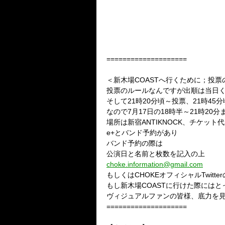
====================
＜新木場COASTへ行くために；投票
投票のルールなんですが出順は当日く
そして21時20分頃～投票、21時4
なので7月17日の18時半～21時20
場所は新宿ANTIKNOCK、チケット代
e+とバンド予約があり
バンド予約の際は
公演日と名前と枚数を記入の上
choke.information@gmail.com
もしくはCHOKEオフィシャルTwitt
もし新木場COASTに行けた際には
ヴィジュアルファンの皆様、底力を
====================