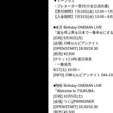
▼イープラス
・プレオーダー受付(※全公演共通)
【受付期間】7月19日(金) 12:00～7月29
【入金期間】7月31日(水) 13:00～8月14
■未月 Birthday ONEMAN LIVE
『嵐を呼ぶ男を日本で一番幸せにする
[日程] 9月30日(月)
[会場] 川崎セルビアンナイト
[OPEN/START] 18:00/18:30
[前売] ¥3,500
[チケット] URL後日発表
・一般発売
8/17(土) 10:00～
[INFO] 川崎セルビアンナイト 044-233
■翔梧 Birthday ONEMAN LIVE
『Welcome to TSUKUBA』
[日程] 10月5日(土)
[会場] つくばPARKDINER
[OPEN/START] 16:00/16:30
[前売] ¥3,500