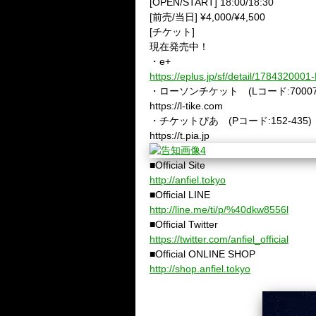
[OPEN/START] 18:00/18:30
[前売/当日] ¥4,000/¥4,500
[チケット]
現在発売中！
・e+
https://eplus.jp/sf/detail/1784320
・ローソンチケット (Lコード:70007
https://l-tike.com
・チケットぴあ (Pコード:152-435)
https://t.pia.jp
■Official Site
http://anfiel.tokyo
■Official LINE
http://line.me/ti/p/%40dkw8556l
■Official Twitter
https://twitter.com/anfiel_official
■Official ONLINE SHOP
http://shop.anfiel.tokyo