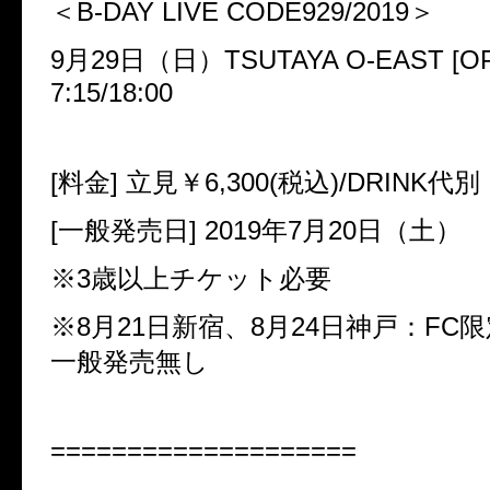
＜
B-DAY LIVE CODE929/2019
＞
9
月
29
日（日）
TSUTAYA O-EAST [O
7:15/18:00
[
料金
]
立見￥
6,300(
税込
)/DRINK
代別
[
一般発売日
] 2019
年
7
月
20
日（土）
※
3
歳以上チケット必要
※
8
月
21
日新宿、
8
月
24
日神戸：
FC
限
一般発売無し
====================