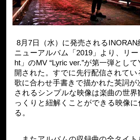
8
月
7
日（水）に発売される
INORAN
ニューアルバム「
2019
」より、リー
ht
」の
MV “Lyric ver.”
が第一弾として
開された。すでに先行配信されてい
歌に合わせ手書きで描かれた英詞が
されるシンプルな映像は楽曲の世界
っくりと紐解くことができる映像に
る。
またアルバムの収録曲の全タイト