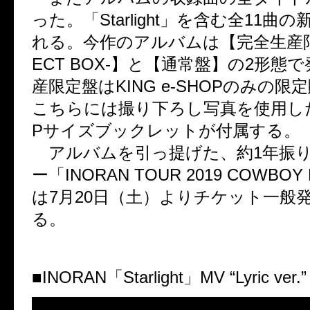
った。「
Starlight
」を含む全
11
曲の
れる。今作のアルバムは【完全生産
ECT BOX-
】と【通常盤】の
2
形態で
産限定盤は
KING e-SHOP
のみの限定
こちらには撮り下ろし写真を使用し
P
サイズブックレットが付属する。
アルバムを引っ提げた、約
1
年振
ー「
INORAN TOUR 2019 COWBOY 
は
7
月
20
日（土）よりチケット一般
る。
■
INORAN
「
Starlight
」
MV “Lyric ver.”