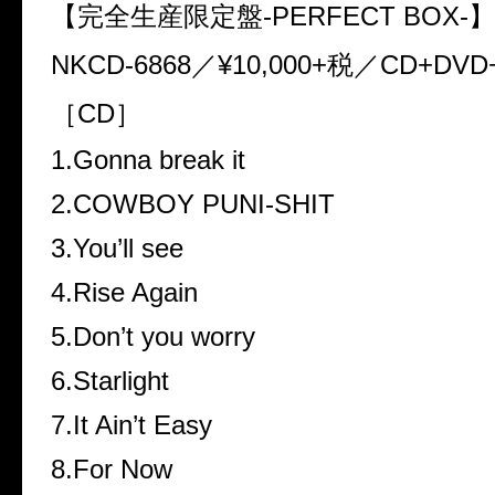
【完全生産限定盤
-PERFECT BOX-
】
NKCD-6868
／
¥10,000+
税／
CD+DVD
［
CD
］
1.Gonna break it
2.COWBOY PUNI-SHIT
3.You’ll see
4.Rise Again
5.Don’t you worry
6.Starlight
7.It Ain’t Easy
8.For Now