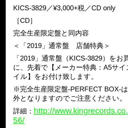
KICS-3829
／
¥3,000+
税／
CD only
［
CD
］
完全生産限定盤と同内容
＜「
2019
」通常盤 店舗特典＞
「
2019
」通常盤（
KICS-3829
）をお
に、先着で【メーカー特典：
A5
サイ
イル】をお付け致します。
※
完全生産限定盤
-PERFECT BOX-
外となりますのでご注意ください。
http://www.kingrecords.co.
詳細：
56/