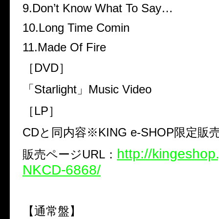
9.Don’t Know What To Say…
10.Long Time Comin
11.Made Of Fire
［
DVD
］
「
Starlight
」
Music Video
［
LP
］
CD
と同内容※
KING e-SHOP
限定販
http://kingeshop
販売ページ
URL
：
NKCD-6868/
【通常盤】