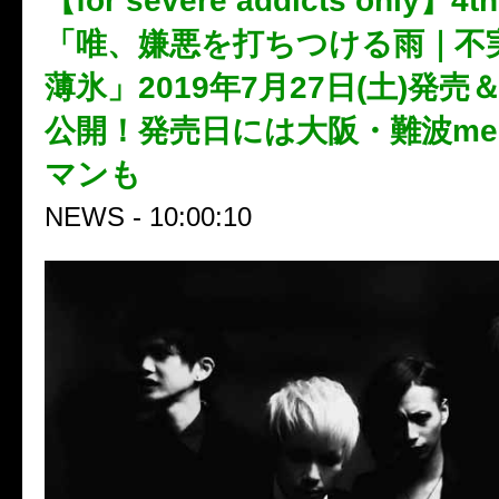
【for severe addicts only
「唯、嫌悪を打ちつける雨｜不
薄氷」2019年7月27日(土)発
公開！発売日には大阪・難波me
マンも
NEWS - 10:00:10