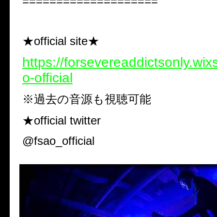
====================
★official site★
https://forsevereaddictsonly.wix
o-official
※過去の音源も視聴可能
★official twitter
@fsao_official