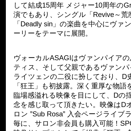
して結成15周年 メジャー10周年のGran
演でもあり、シングル「Revive～
「Deadly sin」の楽曲を中心にヴ
ーリーをテーマに展開。
ヴォーカルASAGIはヴァンパイア
ティス、そして父親であるヴァンパ
ライツェンの二役に扮しており、D
「狂王」も初披露。深く重厚な物語
臨場感溢れる映像を目にして、Dの
念を感じ取って頂きたい。映像はD
ロン ”Sub Rosa” 入会ページライ
毎に、サロン非会員も購入可能！
S