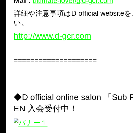
Mail :
ultimate-lover@d-gcr.com
詳細や注意事項は
D official webs
い。
http://www.d-gcr.com
====================
◆D official online salon 「Su
EN 入会受付中！