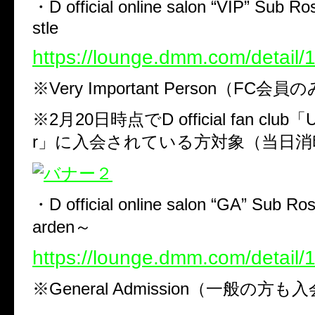
・D official online salon “VIP” Sub R
stle
https://lounge.dmm.com/detail/
※Very Important Person（FC
※2月20日時点でD official fan club「Ult
r」に入会されている方対象（当日消
・D official online salon “GA” Sub Ro
arden～
https://lounge.dmm.com/detail/
※General Admission（一般の方