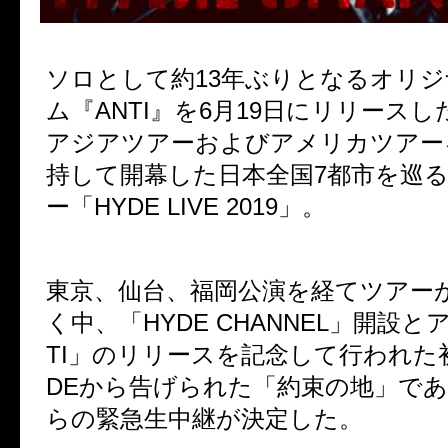
ソロとして約
13
年ぶりとなるオリジ
ム『
ANTI
』を
6
月
19
日にリリースし
アジアツアーおよびアメリカツアー
持して開幕した日本全国
7
都市を巡
ー「
HYDE LIVE 2019
」。
東京、仙台、福岡公演を経てツアー
く中、「
HYDE CHANNEL
」開設と
TI
」のリリースを記念して行われた
DE
から告げられた「約束の地」であ
らの緊急生中継が決定した。