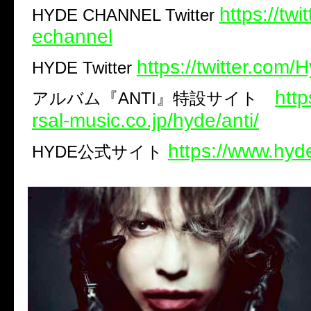
https://twi
HYDE CHANNEL Twitter
echannel
https://twitter.com/
HYDE Twitter
http
アルバム『
ANTI
』特設サイト
rsal-music.co.jp/hyde/anti/
https://www.hyd
HYDE
公式サイト