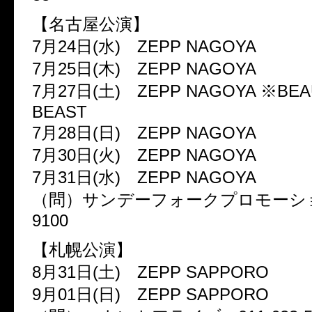
【名古屋公演】
7
月
24
日
(
水
)
ZEPP NAGOYA
7
月
25
日
(
木
)
ZEPP NAGOYA
7
月
27
日
(
土
)
ZEPP NAGOYA
※
BEA
BEAST
7
月
28
日
(
日
)
ZEPP NAGOYA
7
月
30
日
(
火
)
ZEPP NAGOYA
7
月
31
日
(
水
)
ZEPP NAGOYA
（問）サンデーフォークプロモーシ
9100
【札幌公演】
8
月
31
日
(
土
)
ZEPP SAPPORO
9
月
01
日
(
日
)
ZEPP SAPPORO