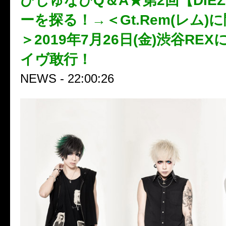
びじゅなびQ＆A★第2回【DIE
ーを探る！→＜Gt.Rem(レム)
＞2019年7月26日(金)渋谷RE
イヴ敢行！
NEWS - 22:00:26