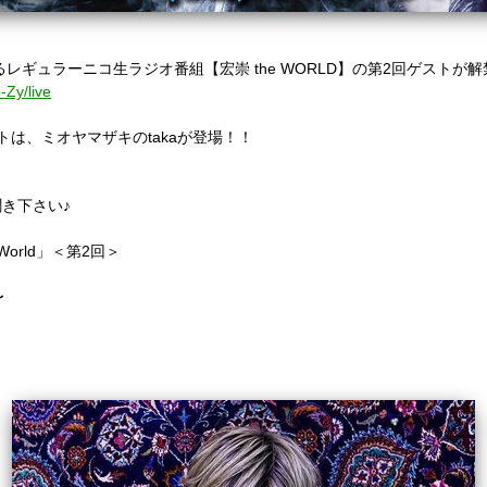
レギュラーニコ生ラジオ番組【宏崇 the WORLD】の第2回ゲストが解
-Zy/live
は、ミオヤマザキのtakaが登場！！
き下さい♪
orld」＜第2回＞
〜