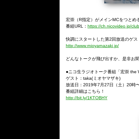
宏崇（R指定）がメインMCをつとめる
番組URL：
https://ch.nicovideo.jp/club
快調にスタートした第2回放送のゲスト
http://www.mioyamazaki.jp/
どんなトークが飛び出すか、是非お聞
●ニコ生ラジオトーク番組「宏崇 the W
ゲスト：taka(ミオヤマザキ)
放送日：2019年7月27日（土）20時
番組詳細はこちら！
http://bit.ly/1KTOBHY