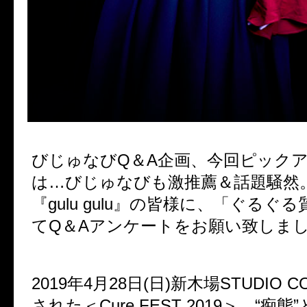
びじゅなびQ＆A企画、今回ピック
は…びじゅなびも激推薦＆話題騒然
『gulu gulu』の皆様に、「ぐるぐ
てQ＆Aアンケートをお願い致しま
2019年4月28日(日)新木場STUDIO 
された＜Cure FEST 2019＞、“痴