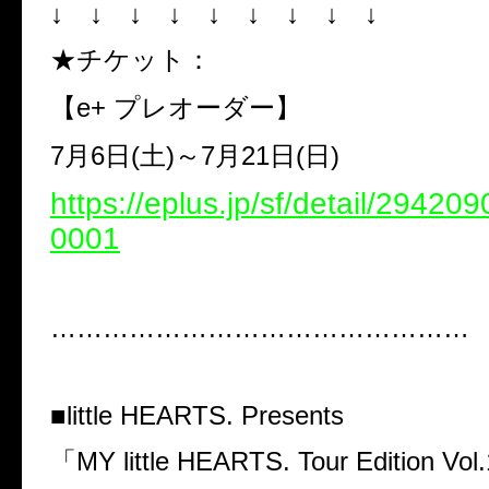
↓ ↓ ↓ ↓ ↓ ↓ ↓ ↓ ↓
★チケット：
【e+ プレオーダー】
7月6日(土)～7月21日(日)
https://eplus.jp/sf/detail/2942
0001
…………………………………………
■little HEARTS. Presents
「MY little HEARTS. Tour Edition Vo