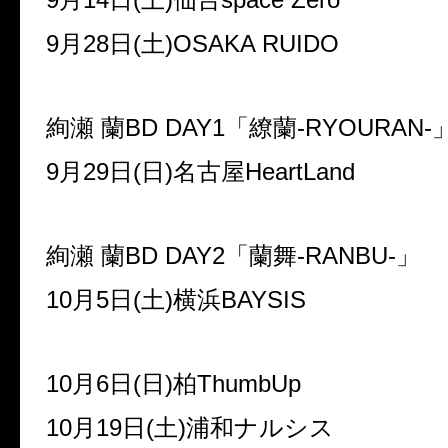
9
月
28
日
(
土
)OSAKA RUIDO
絢瀬 蘭
BD DAY1
「繚蘭
-RYOURAN-
9
月
29
日
(
日
)
名古屋
HeartLand
絢瀬 蘭
BD DAY2
「蘭舞
-RANBU-
」
10
月
5
日
(
土
)
横浜
BAYSIS
10
月
6
日
(
日
)
柏
ThumbUp
10
月
19
日
(
土
)
浦和ナルシス