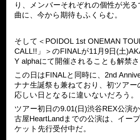
り、メンバーそれぞれの個性が光る
曲に、今から期待もふくらむ。
そして＜
POIDOL 1st ONEMAN TOU
CALL!!
」＞の
FINALが11
月
9
日
(
土
)AK
Y alphaにて開催されることも
解禁さ
この日は
FINAL
と同時に、
2nd Anniv
ナナ生誕祭も兼ねており、初ツアー
応しい日となるに違いないだろう。
ツアー初日の
9.01(
日
)
渋谷
REX
公演
古屋
HeartLandまでの
公演は、イー
ケット先行受付中だ。