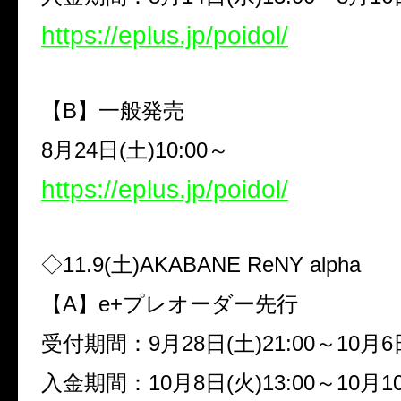
https://eplus.jp/poidol/
【
B
】一般発売
8
月
24
日
(
土
)10:00
～
https://eplus.jp/poidol/
◇
11.9(
土
)AKABANE ReNY alpha
【
A
】
e+
プレオーダー先行
受付期間：
9
月
28
日
(
土
)21:00
～
10
月
6
入金期間：
10
月
8
日
(
火
)13:00
～
10
月
1