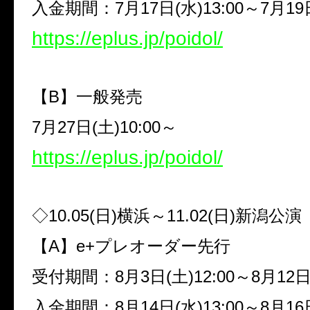
入金期間：
7
月
17
日
(
水
)13:00
～
7
月
19
https://eplus.jp/poidol/
【
B
】一般発売
7
月
27
日
(
土
)10:00
～
https://eplus.jp/poidol/
◇
10.05(
日
)
横浜～
11.02(
日
)
新潟公演
【
A
】
e+
プレオーダー先行
受付期間：
8
月
3
日
(
土
)12:00
～
8
月
12
入金期間：
8
月
14
日
(
水
)13:00
～
8
月
16