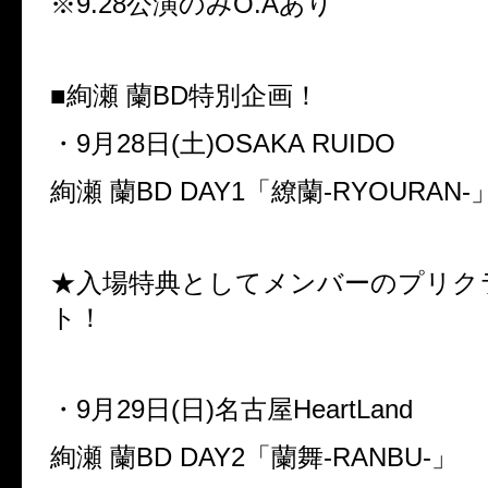
※
9.28
公演のみ
O.A
あり
■絢瀬 蘭
BD
特別企画！
・
9
月
28
日
(
土
)OSAKA RUIDO
絢瀬 蘭
BD DAY1
「繚蘭
-RYOURAN-
★入場特典としてメンバーのプリク
ト！
・
9
月
29
日
(
日
)
名古屋
HeartLand
絢瀬 蘭
BD DAY2
「蘭舞
-RANBU-
」