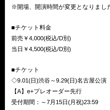
※開場、開演時間が変更となりまし
■チケット料金
前売￥
4,000(
税込
/D
別
)
当日￥
4,500(
税込
/D
別
)
■チケット
◇
9.01(
日
)
渋谷～
9.29(
日
)
名古屋公演
【
A
】
e+
プレオーダー先行
受付期間：～
7
月
15
日
(
月祝
)23:59