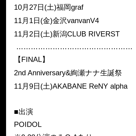
10
月
27
日
(
土
)
福岡
graf
11
月
1
日
(
金
)
金沢
vanvanV4
11
月
2
日
(
土
)
新潟
CLUB RIVERST
…………………………………………
【
FINAL
】
2nd Anniversary&
絢瀬ナナ生誕祭
11
月
9
日
(
土
)AKABANE ReNY alpha
■出演
POIDOL