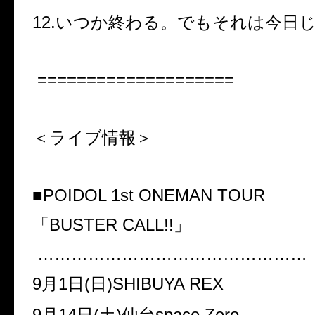
12.
いつか終わる。でもそれは今日
====================
＜ライブ情報＞
■POIDOL 1st ONEMAN TOUR
「
BUSTER CALL!!
」
…………………………………………
9
月
1
日
(
日
)SHIBUYA REX
9
月
14
日
(
土
)
仙台
space Zero