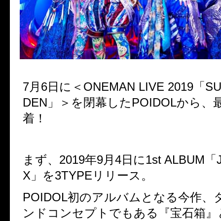
7
月
6
日に＜
ONEMAN LIVE 2019
「
S
DEN
」＞を閉幕した
POIDOL
から、
着！
まず、
2019
年
9
月
4
日に
1st ALBUM
「
X
」を
3TYPEリリース。
POIDOL
初のアルバムとなる今作、
ンドコンセプトでもある『宝石箱』