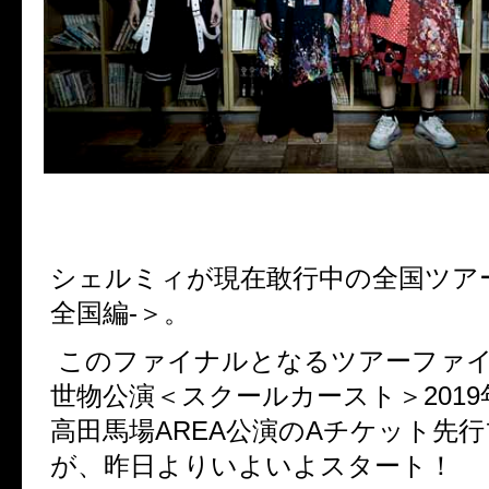
シェルミィが現在敢行中の全国ツア
全国編-＞。
このファイナルとなるツアーファ
世物公演＜スクールカースト＞2019年
高田馬場AREA公演のAチケット先
が、昨日よりいよいよスタート！