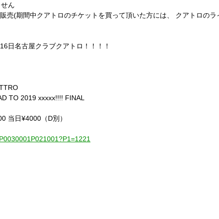
ません
ット販売(期間中クアトロのチケットを買って頂いた方には、 クアトロの
月16日名古屋クラブクアトロ！！！！
TTRO
019 xxxxx!!!! FINAL
¥3500 当日¥4000（D別）
001-P0030001P021001?P1=1221