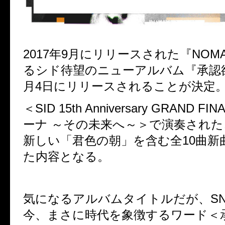
2017
年
9
月にリリースされた『
NOM
るシド待望のニューアルバム『承認
月
4
日にリリースされることが決定
＜
SID 15th Anniversary GRAND FINA
ーナ
～その未来へ～＞で
演奏された
新しい「君色の朝」を含む全
10
曲新
た内容となる。
気になるアルバムタイトルだが、
S
今、まさに時代を象徴するワード＜