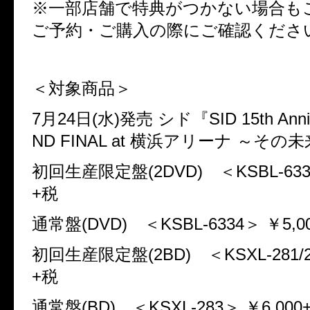
※一部店舗で特典がつかない場合も
ご予約・ご購入の際にご確認くださ
＜対象商品＞
7
月
24
日
(
水
)
発売
シド『
SID 15th Ann
ND FINAL at
横浜アリーナ
～その未
初回生産限定盤
(2DVD)
＜
KSBL-633
+
税
通常盤
(DVD)
＜
KSBL-6334
＞
￥
5,0
初回生産限定盤
(2BD)
＜
KSXL-281/
+
税
通常盤
(BD)
＜
KSXL-283
＞
￥
6,000