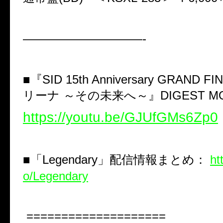
——————————-
■『
SID 15th Anniversary GRAND FI
リーナ
～その未来へ～』
DIGEST M
https://youtu.be/GJUfGMs6Zp0
■「
Legendary
」配信情報まとめ：
ht
o/Legendary
====================