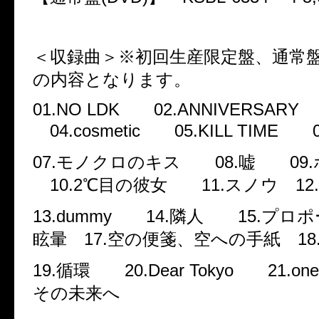
＜収録曲＞※初回生産限定盤、通常
の内容となります。
01
.
NO LDK
02
.
ANNIVERSARY
04
.
cosmetic
05
.
KILL TIME
07
.
モノクロのキス
08.
嘘
09
.
10
.
2
℃目の彼女
11
.
スノウ
12
.
13
.
dummy
14
.
隣人
15
.
プロ
眩暈
17
.
空の便箋、空への手紙
18
19
.
循環
20
.
Dear Tokyo
21
.
one
その未来へ