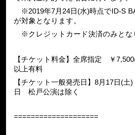
※
2019
年
7
月
24
日
(
水
)
時点で
ID-S B
が対象となります。
※クレジットカード決済のみとな
【チケット料金】全席指定 ￥
7,500
以上有料
【チケット一般発売日】
8
月
17
日
(
土
)
日 松戸公演は除く
====================