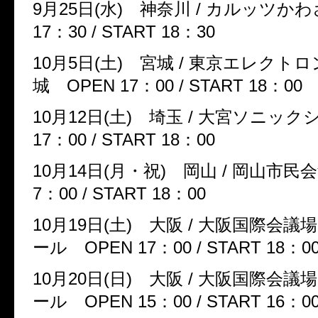
9
月
25
日
(
水
)
神奈川
/
カルッツか
17
：
30 / START 18
：
30
10
月
5
日
(
土
)
宮城
/
東京エレクトロ
城
OPEN 17
：
00 / START 18
：
00
10
月
12
日
(
土
)
埼玉
/
大宮ソニック
17
：
00 / START 18
：
00
10
月
14
日
(
月・祝
)
岡山
/
岡山市民
7
：
00 / START 18
：
00
10
月
19
日
(
土
)
大阪
/
大阪国際会議
ール
OPEN 17
：
00 / START 18
：
0
10
月
20
日
(
日
)
大阪
/
大阪国際会議
ール
OPEN 15
：
00 / START 16
：
0