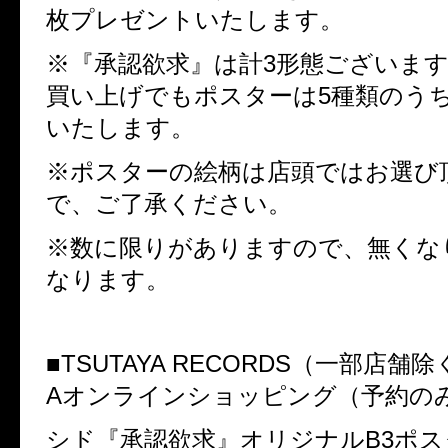
枚プレゼントいたします。
※『承認欲求』は計
3
形態ございま
買い上げでもポスターは
5
種類のう
いたします。
※ポスターの絵柄は店頭ではお選び
で、ご了承ください。
※数に限りがありますので、無くな
なります。
■
TSUTAYA RECORDS
（一部店舗除
A
オンラインショッピング（予約の
シド『承認欲求』オリジナル
B3
ポス