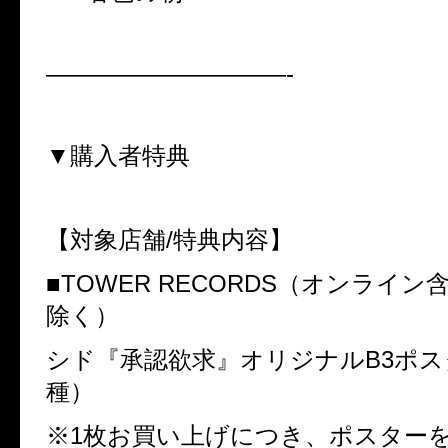
——————————-
▼購入者特典
【対象店舗
/
特典内容】
■
TOWER RECORDS
（オンライン
除く）
シド『承認欲求』オリジナル
B3
ポス
種）
※
1
枚お買い上げにつき、ポスター