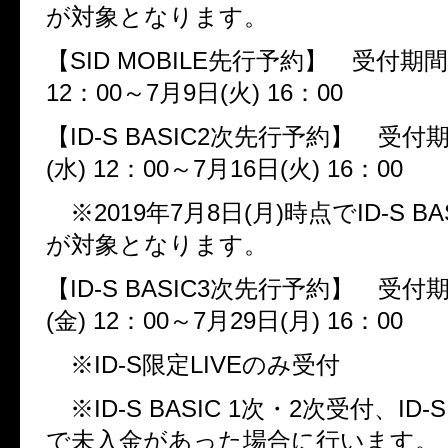
が対象となります。
【
SID MOBILE
先行予約】 受付期
12
：
00
～
7
月
9
日
(
火
) 16
：
00
【
ID-S BASIC2
次先行予約】 受付
(
水
) 12
：
00
～
7
月
16
日
(
火
) 16
：
00
※
2019
年
7
月
8
日
(
月
)
時点で
ID-S BA
が対象となります。
【
ID-S BASIC3
次先行予約】 受付
(
金
) 12
：
00
～
7
月
29
日
(
月
) 16
：
00
※
ID-S
限定
LIVE
のみ受付
※
ID-S BASIC 1
次・
2
次受付、
ID-
で未入金があった場合に行います。