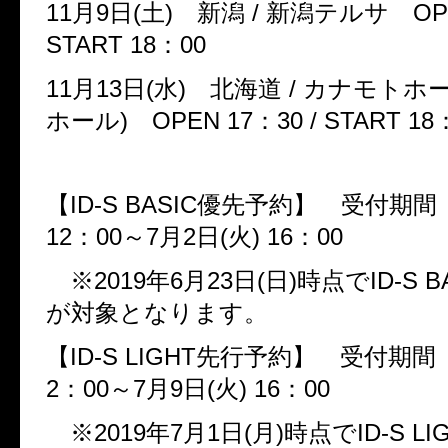
11
月
9
日
(
土
)
新潟
/
新潟テルサ
OP
START 18
：
00
11
月
13
日
(
水
)
北海道
/
カナモトホ
ホール
)
OPEN 17
：
30 / START 18
【
ID-S BASIC
優先予約】 受付期
12
：
00
～
7
月
2
日
(
火
) 16
：
00
※
2019
年
6
月
23
日
(
日
)
時点で
ID-S B
が対象となります。
【
ID-S LIGHT
先行予約】 受付期
2
：
00
～
7
月
9
日
(
火
) 16
：
00
※
2019
年
7
月
1
日
(
月
)
時点で
ID-S LI