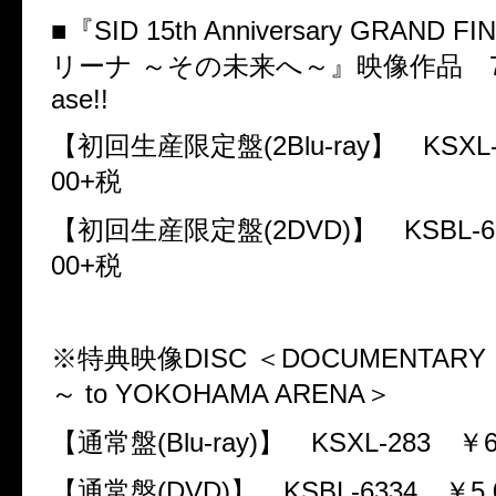
■『
SID 15th Anniversary GRAND FI
リーナ
～その未来へ～』映像作品
ase!!
【初回生産限定盤
(2Blu-ray
】
KSXL-
00+
税
【初回生産限定盤
(2DVD)
】
KSBL-6
00+
税
※特典映像
DISC
＜
DOCUMENTARY
～
to YOKOHAMA ARENA
＞
【通常盤
(Blu-ray)
】
KSXL-283
￥
【通常盤
(DVD)
】
KSBL-6334
￥
5