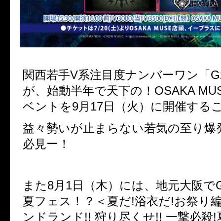
関西若手V系注目度ナンバーワン「Gz
が、始動半年で天下の！OSAKA MU
ベントを9月17日（火）に開催する
益々勢いが止まらない若気の至り爆
必見ー！
また8月1日（木）には、地元大阪でG
夏フェス！？＜夏だ!浴衣だ!お祭り編!!
ンドランド!! 狩り尽くせ!! 一撃必殺