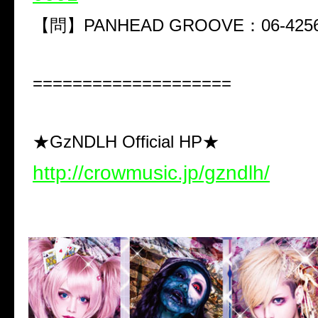
【問】PANHEAD GROOVE：06-4256
====================
★GzNDLH Official HP★
http://crowmusic.jp/gzndlh/