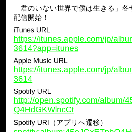
「君のいない世界で僕は生きる」各
配信開始！
iTunes URL
https://itunes.apple.com/jp/alb
3614?app=itunes
Apple Music URL
https://itunes.apple.com/jp/alb
3614
Spotify URL
http://open.spotify.com/album
Q4HdGKWlncCt
Spotify URI（アプリへ遷移）
spotify:album:45eJGxETpbQ4