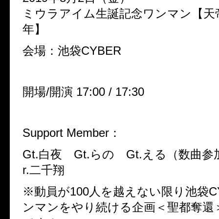
ミウラアイム生誕記念ワンマン【天
年】
会場：池袋CYBER
開場/開演 17:00 / 17:30
Support Member：
Gt.白夜 Gt.らの Gt.える（数曲参
r.二千翔
※動員が100人を越えない限り池袋C
ンマンをやり続ける企画＜聖都奪還